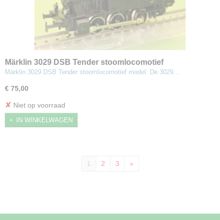
Märklin 3029 DSB Tender stoomlocomotief
Märklin 3029 DSB Tender stoomlocomotief model: De 3029…
€ 75,00
✘
Niet op voorraad
IN WINKELWAGEN
1
2
3
»