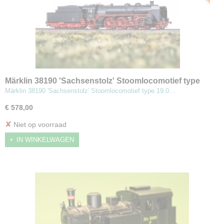
Märklin 38190 'Sachsenstolz' Stoomlocomotief type
19.0
Märklin 38190 'Sachsenstolz' Stoomlocomotief type 19.0…
€ 578,00
✘
Niet op voorraad
IN WINKELWAGEN