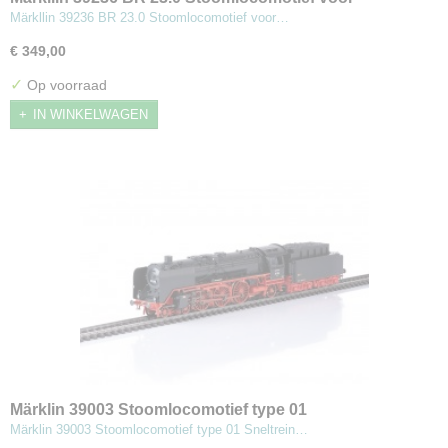
personentreinen met sleeptender
Märkllin 39236 BR 23.0 Stoomlocomotief voor…
€ 349,00
✓
Op voorraad
IN WINKELWAGEN
Märklin 39003 Stoomlocomotief type 01
Märklin 39003 Stoomlocomotief type 01 Sneltrein…