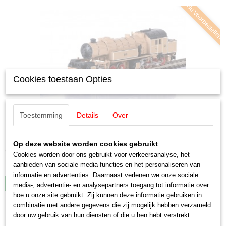
Nu Voorbestellen
Cookies toestaan Opties
Toestemming
Details
Over
Märklin 88295 Stoomlocomotief type Gt 2 x 4/4 (Z)
Märklin 88295 Stoomlocomotief type Gt 2 x 4/4 (Z) LET…
Op deze website worden cookies gebruikt
€ 350,00
Cookies worden door ons gebruikt voor verkeersanalyse, het
aanbieden van sociale media-functies en het personaliseren van
✓
Op voorraad
informatie en advertenties. Daarnaast verlenen we onze sociale
IN WINKELWAGEN
media-, advertentie- en analysepartners toegang tot informatie over
hoe u onze site gebruikt. Zij kunnen deze informatie gebruiken in
combinatie met andere gegevens die zij mogelijk hebben verzameld
door uw gebruik van hun diensten of die u hen hebt verstrekt.