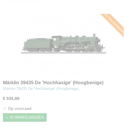
Nu Voorbestellen
Märklin 39435 De 'Hochhaxige' (Hoogbenige)
Stoomlocomotief type S 3/6
Märklin 39435 De 'Hochhaxige' (Hoogbenige)…
€ 535,00
✓
Op voorraad
IN WINKELWAGEN