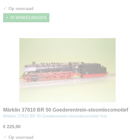
✓
Op voorraad
IN WINKELWAGEN
Märklin 37810 BR 50 Goederentrein-stoomlocomotief
met getrokken tender (MBA)
Märklin 37810 BR 50 Goederentrein-stoomlocomotief met…
€ 225,00
✓
Op voorraad