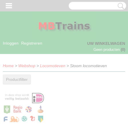
Inloggen
Registreren
UW WINKELWAGEN
Geen producten
(0)
Home
>
Webshop
>
Locomotieven
> Stoom locomotieven
Productfilter