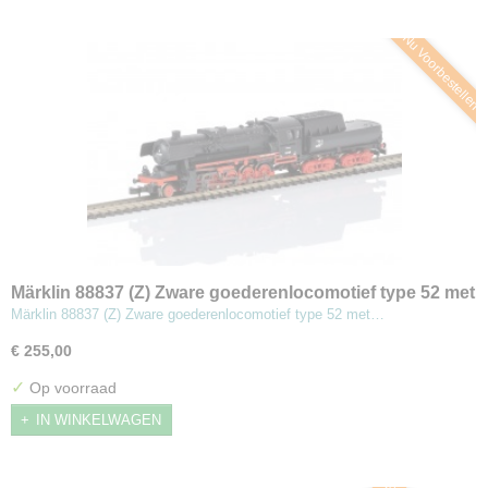
Nu Voorbestellen
Märklin 88837 (Z) Zware goederenlocomotief type 52 met
kuiptender
Märklin 88837 (Z) Zware goederenlocomotief type 52 met…
€ 255,00
✓
Op voorraad
IN WINKELWAGEN