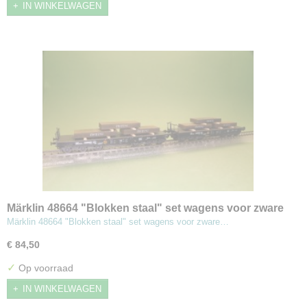
IN WINKELWAGEN
Märklin 48664 "Blokken staal" set wagens voor zware
lasten
Märklin 48664 "Blokken staal" set wagens voor zware…
€ 84,50
✓
Op voorraad
IN WINKELWAGEN