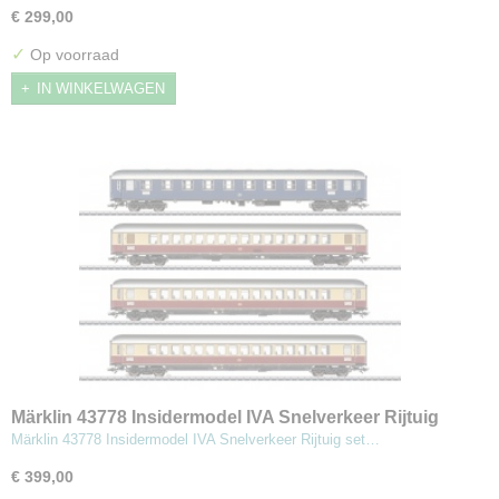
€ 299,00
✓
Op voorraad
IN WINKELWAGEN
Märklin 43778 Insidermodel IVA Snelverkeer Rijtuig
set 1
Märklin 43778 Insidermodel IVA Snelverkeer Rijtuig set…
€ 399,00