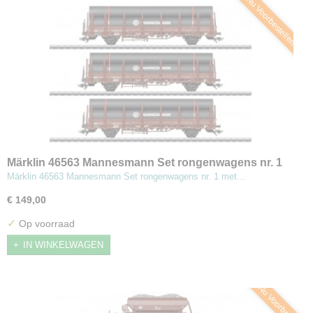
Nu Voorbestellen
Märklin 46563 Mannesmann Set rongenwagens nr. 1
met lading stalen buizen
Märklin 46563 Mannesmann Set rongenwagens nr. 1 met…
€ 149,00
✓
Op voorraad
IN WINKELWAGEN
Nu Voorbestellen