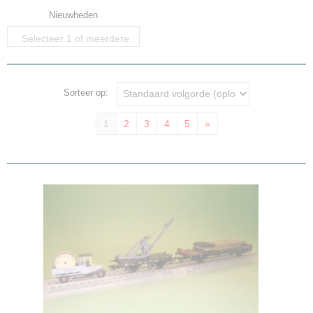
Nieuwheden
Selecteer 1 of meerdere
opties
Sorteer op:
1
2
3
4
5
»