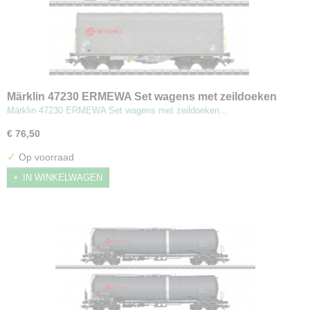
Märklin 47230 ERMEWA Set wagens met zeildoeken
schuifwanden
Märklin 47230 ERMEWA Set wagens met zeildoeken…
€ 76,50
✓
Op voorraad
IN WINKELWAGEN