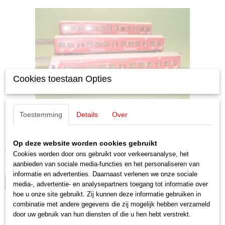
Cookies toestaan Opties
Toestemming
Details
Over
Märklin 43891 Knorr 'Wagen-Set'
Märklin 43891 Knorr 'Wagen-Set' S-Bahn-rijtuig ABx 791,…
Op deze website worden cookies gebruikt
€ 89,50
Cookies worden door ons gebruikt voor verkeersanalyse, het
aanbieden van sociale media-functies en het personaliseren van
✓
Op voorraad
informatie en advertenties. Daarnaast verlenen we onze sociale
IN WINKELWAGEN
media-, advertentie- en analysepartners toegang tot informatie over
hoe u onze site gebruikt. Zij kunnen deze informatie gebruiken in
combinatie met andere gegevens die zij mogelijk hebben verzameld
door uw gebruik van hun diensten of die u hen hebt verstrekt.