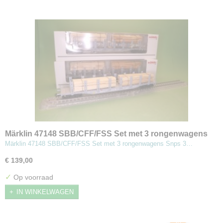
Märklin 47148 SBB/CFF/FSS Set met 3 rongenwagens
Snps
Märklin 47148 SBB/CFF/FSS Set met 3 rongenwagens Snps 3…
€ 139,00
✓
Op voorraad
IN WINKELWAGEN