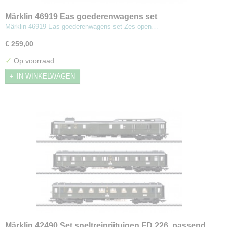
Märklin 46919 Eas goederenwagens set
Märklin 46919 Eas goederenwagens set Zes open…
€ 259,00
✓
Op voorraad
IN WINKELWAGEN
Märklin 42490 Set sneltreinrijtuigen FD 226, passend