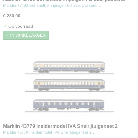
bij stoomlocomotief type 01
Märklin 42490 Set sneltreinrijtuigen FD 226, passend…
€ 280,00
✓
Op voorraad
IN WINKELWAGEN
Märklin 43779 Insidermodel IVA Snelrijtuigenset 2
Märklin 43779 Insidermodel IVA Snelrijtuigenset 2…