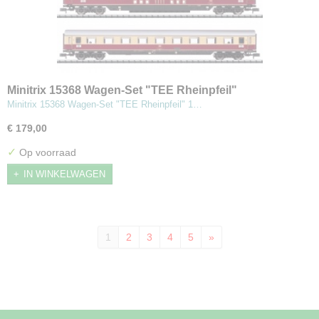
Minitrix 15368 Wagen-Set "TEE Rheinpfeil"
Minitrix 15368 Wagen-Set "TEE Rheinpfeil" 1…
€ 179,00
✓
Op voorraad
IN WINKELWAGEN
1
2
3
4
5
»