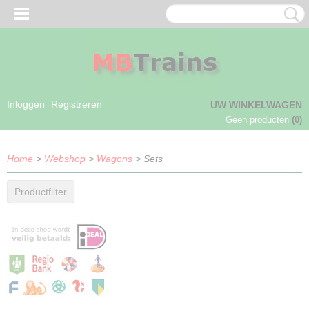
Inloggen
Registreren
UW WINKELWAGEN
Geen producten
(0)
Home
>
Webshop
>
Wagons
> Sets
Productfilter