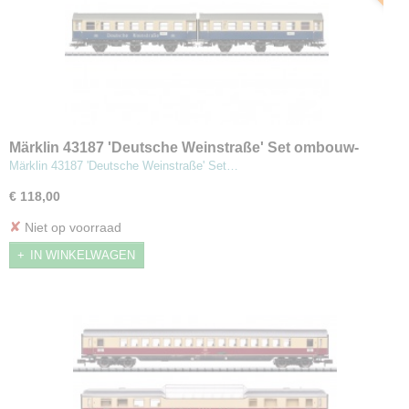
Märklin 43187 'Deutsche Weinstraße' Set ombouw-
rijtuigen
Märklin 43187 'Deutsche Weinstraße' Set…
€ 118,00
✘
Niet op voorraad
IN WINKELWAGEN