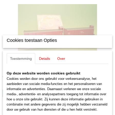
Cookies toestaan Opties
Toestemming
Details
Over
Märklin 46158 "Orgeltransport" goederenwagenset
Märklin 46158 "Orgeltransport" goederenwagenset…
Op deze website worden cookies gebruikt
€ 29,50
Cookies worden door ons gebruikt voor verkeersanalyse, het
aanbieden van sociale media-functies en het personaliseren van
✓
Op voorraad
informatie en advertenties. Daarnaast verlenen we onze sociale
IN WINKELWAGEN
media-, advertentie- en analysepartners toegang tot informatie over
hoe u onze site gebruikt. Zij kunnen deze informatie gebruiken in
combinatie met andere gegevens die zij mogelijk hebben verzameld
door uw gebruik van hun diensten of die u hen hebt verstrekt.