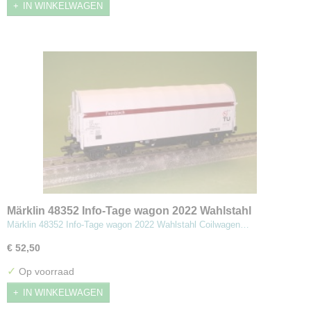
IN WINKELWAGEN
Märklin 48352 Info-Tage wagon 2022 Wahlstahl
Coilwagen (Sh)
Märklin 48352 Info-Tage wagon 2022 Wahlstahl Coilwagen…
€ 52,50
✓
Op voorraad
IN WINKELWAGEN