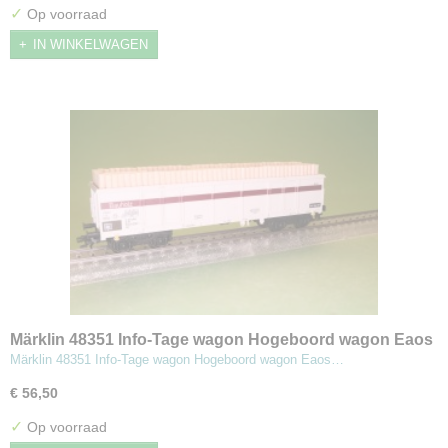
✓
Op voorraad
IN WINKELWAGEN
Märklin 48351 Info-Tage wagon Hogeboord wagon Eaos
beladen met hout
Märklin 48351 Info-Tage wagon Hogeboord wagon Eaos…
€ 56,50
✓
Op voorraad