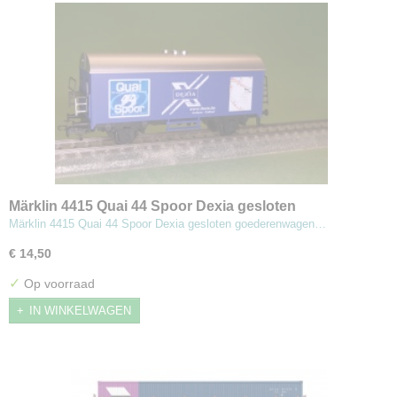
Märklin 4415 Quai 44 Spoor Dexia gesloten
goederenwagen (#2002710)
Märklin 4415 Quai 44 Spoor Dexia gesloten goederenwagen…
€ 14,50
✓
Op voorraad
IN WINKELWAGEN