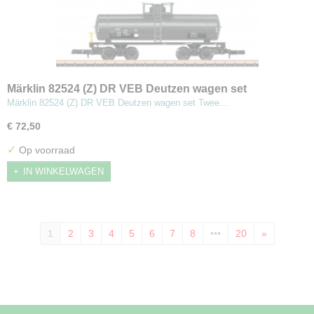
Märklin 82524 (Z) DR VEB Deutzen wagen set
Märklin 82524 (Z) DR VEB Deutzen wagen set Twee…
€ 72,50
✓
Op voorraad
IN WINKELWAGEN
1
2
3
4
5
6
7
8
•••
20
»