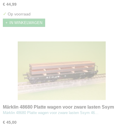
€ 44,99
✓
Op voorraad
IN WINKELWAGEN
Märklin 48680 Platte wagen voor zware lasten Ssym
46 met stalen dragers
Märklin 48680 Platte wagen voor zware lasten Ssym 46…
€ 45,00