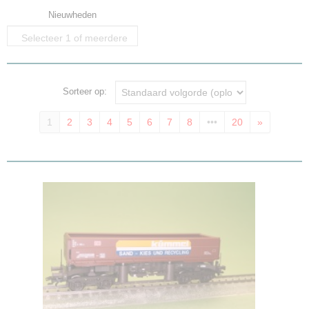
Nieuwheden
Selecteer 1 of meerdere
opties
Sorteer op:
1
2
3
4
5
6
7
8
•••
20
»