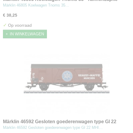
vom Hochschwarzwald’.
Märklin 46805 Koelwagen Tnoms 35…
€ 38,25
✓
Op voorraad
IN WINKELWAGEN
Märklin 46592 Gesloten goederenwagen type Gl 22
Märklin 46592 Gesloten goederenwagen type Gl 22 MHI…