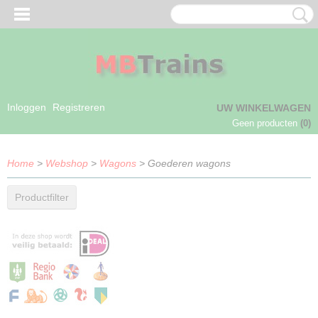
Inloggen
Registreren
UW WINKELWAGEN
Geen producten
(0)
Home
>
Webshop
>
Wagons
> Goederen wagons
Productfilter