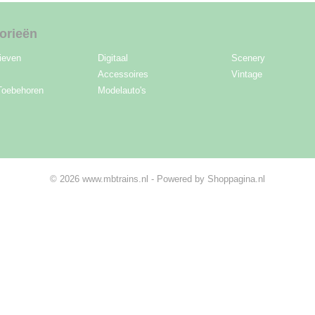
orieën
ieven
Digitaal
Scenery
Accessoires
Vintage
Toebehoren
Modelauto's
© 2026 www.mbtrains.nl - Powered by Shoppagina.nl