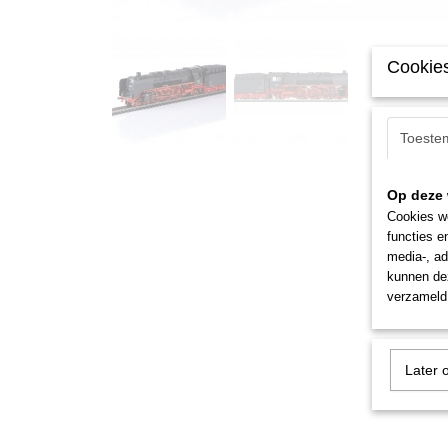
Cookies
Toeste
Op deze 
Cookies wo
functies e
media-, ad
kunnen dez
verzameld 
Later 