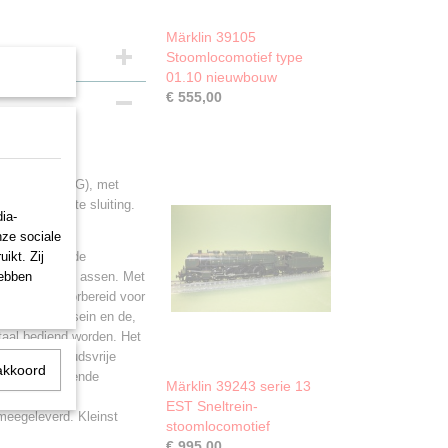
Märklin 39105
Stoomlocomotief type
01.10 nieuwbouw
€ 555,00
e 01
ellschaft (DRG), met
aal geplaatste sluiting.
ia-
nze sociale
ikt. Zij
ties. Geregelde
hebben
ijving op drie assen. Met
vaardigd. Voorbereid voor
eepunts frontsein en de,
itaal bediend worden. Het
 met onderhoudsvrije
akkoord
it een meeverende
Märklin 39243 serie 13
 schacht.
EST Sneltrein-
eegeleverd. Kleinst
stoomlocomotief
€ 995,00