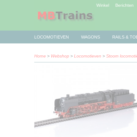
Winkel
Berichten
LOCOMOTIEVEN
WAGONS
RAILS & T
Home
>
Webshop
>
Locomotieven
>
Stoom locomoti