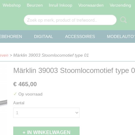
Webshop
Beurzen
Inruil Inkoop
Voorwaarden
Verzending
OEBEHOREN
DIGITAAL
ACCESSOIRES
MODELAUTO'
even
> Märklin 39003 Stoomlocomotief type 01
Märklin 39003 Stoomlocomotief type 
€ 465,00
✓
Op voorraad
Aantal
IN WINKELWAGEN