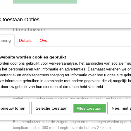
Specificaties
 toestaan Opties
EAN code
4001883390031
Omschrijving
Productcode leverancier
39003
Schaal
H0 (1:87)
mming
Details
Over
Märklin 39003 Stoomlocomotief typ
Aansturing
Digitaal
Staat
Nieuw
Sneltrein stoomlocomotief type 01 van het Deutsche Reichsbahn Ges
website worden cookies gebruikt
kolentender 2'2'T34. Met Wagner windleiplaten en rookkamer met centr
rden door ons gebruikt voor verkeersanalyse, het aanbieden van sociale med
Locomotiefnummer 01 184. Model in de uitvoering omstreeks 1936.
n het personaliseren van informatie en advertenties. Daarnaast verlenen we o
vertentie- en analysepartners toegang tot informatie over hoe u onze site gebru
Model:
Met digitale mfx+ decoder en uitgebreide licht- en geluidsfunc
e informatie gebruiken in combinatie met andere gegevens die zij mogelijk 
hoogvermogensaandrijving met vliegwiel, ingebouwd in de ketel. Aandr
door uw gebruik van hun diensten of die u hen hebt verstrekt.
antislip banden. Locomotief en tender zijn grotendeels van metaal ver
de inbouw van rookgarnituur 7226. Het met de rijrichting wisselend tw
naderhand in te bouwen, rookset zijn analoog in bedrijf en kunnen dig
flakkeren van de vuurkist kan digitaal geschakeld worden. Verlichting
opnieuw tonen
Selectie toestaan
Alles toestaan
Nee, niet 
warm-witte en rode lichtdiodes (LED). Tussen locomotief en tender z
kortkoppeling. Aan de tender een meeverende kortkoppeling met NEM
Beschermbuizen voor de zuigerstangen en remslangen worden apart m
berijdbare radius 360 mm. Lengte over de buffers 27,5 cm.