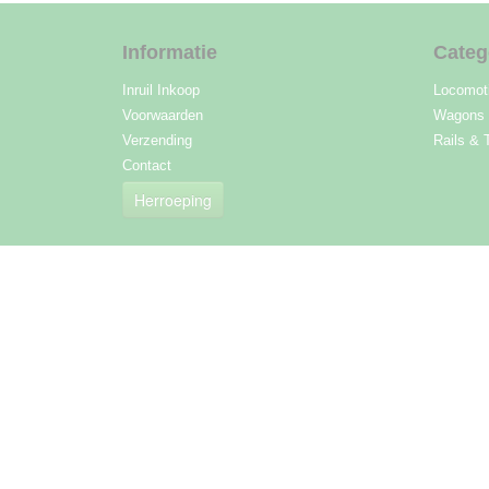
Informatie
Categ
Inruil Inkoop
Locomot
Voorwaarden
Wagons
Verzending
Rails & 
Contact
Herroeping