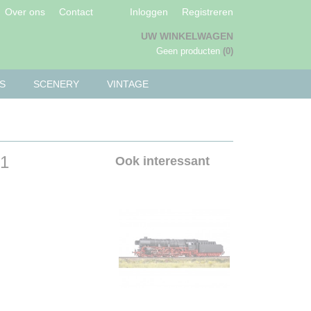
Over ons
Contact
Inloggen
Registreren
UW WINKELWAGEN
Geen producten
(0)
S
SCENERY
VINTAGE
01
Ook interessant