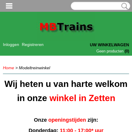
Inloggen
Registreren
UW WINKELWAGEN
Geen producten
(0)
Home
> Modeltreinwinkel
Wij heten u van harte welkom
in onze
winkel in Zetten
Onze
openingstijden
zijn:
Donderdag:
11:00 - 17:00* uur