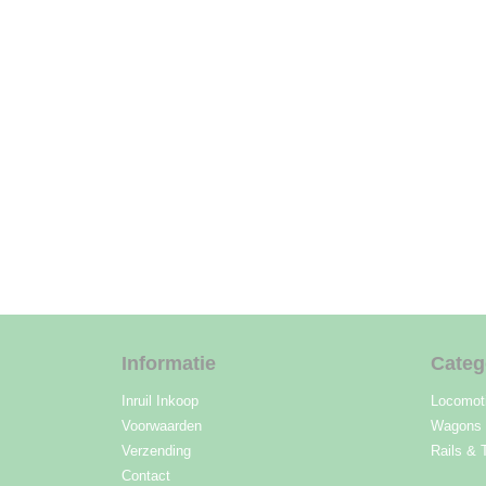
Informatie
Categ
Inruil Inkoop
Locomot
Voorwaarden
Wagons
Verzending
Rails & 
Contact