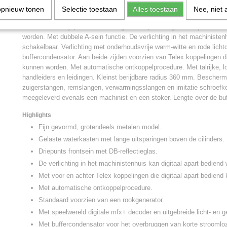
banden. De locomotief is grotendeels vervaardigd van metaal. Standa
opnieuw tonen
Selectie toestaan
Alles toestaan
Nee, niet 
rookgenerator. Het met de rijrichting wisselende driepunts frontsein e
sluitlantaarns zijn, net als de rookgenerator, analoog in bedrijf en kun
worden. Met dubbele A-sein functie. De verlichting in het machinistenhu
schakelbaar. Verlichting met onderhoudsvrije warm-witte en rode lich
buffercondensator. Aan beide zijden voorzien van Telex koppelingen di
kunnen worden. Met automatische ontkoppelprocedure. Met talrijke, 
handleiders en leidingen. Kleinst berijdbare radius 360 mm. Bescher
zuigerstangen, remslangen, verwarmingsslangen en imitatie schroefk
meegeleverd evenals een machinist en een stoker. Lengte over de bu
Highlights
Fijn gevormd, grotendeels metalen model.
Gelaste waterkasten met lange uitsparingen boven de cilinders.
Driepunts frontsein met DB-reflectieglas.
De verlichting in het machinistenhuis kan digitaal apart bediend
Met voor en achter Telex koppelingen die digitaal apart bediend
Met automatische ontkoppelprocedure.
Standaard voorzien van een rookgenerator.
Met speelwereld digitale mfx+ decoder en uitgebreide licht- en g
Met buffercondensator voor het overbruggen van korte stroomloz