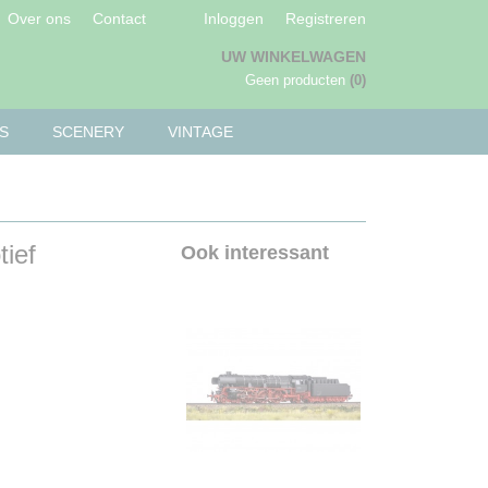
Over ons
Contact
Inloggen
Registreren
UW WINKELWAGEN
Geen producten
(0)
S
SCENERY
VINTAGE
ief
Ook interessant