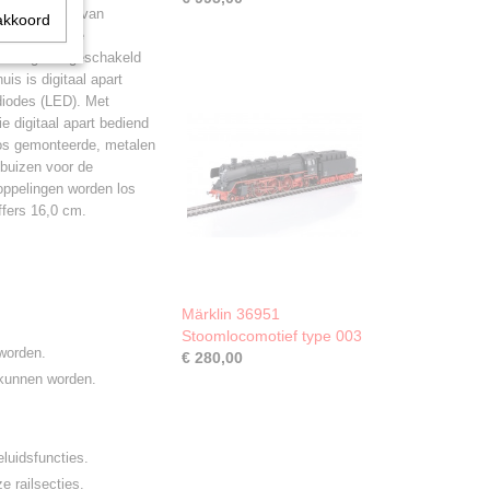
ard voorzien van
akkoord
n de twee rode
nen digitaal geschakeld
is is digitaal apart
tdiodes (LED). Met
e digitaal apart bediend
los gemonteerde, metalen
mbuizen voor de
oppelingen worden los
ffers 16,0 cm.
Märklin 36951
Stoomlocomotief type 003
 worden.
€ 280,00
 kunnen worden.
eluidsfuncties.
e railsecties.