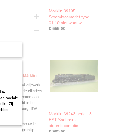
Märklin 39105
Stoomlocomotief type
01.10 nieuwbouw
€ 555,00
motief
evering door Märklin.
wart met rood drijfwerk.
ingen boven de cilinders
ia-
bel en turbodynama aan
nze sociale
t nummerschild in het
ikt. Zij
 de BD Neurenberg, BW
hebben
Märklin 39243 serie 13
EST Sneltrein-
n de ketel ingebouwde
stoomlocomotief
 assen. Met antislip
€ 995,00