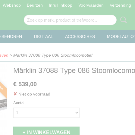
Webshop
Beurzen
Inruil Inkoop
Voorwaarden
Verzending
OEBEHOREN
DIGITAAL
ACCESSOIRES
MODELAUTO'
even
> Märklin 37088 Type 086 Stoomlocomotief
Märklin 37088 Type 086 Stoomlocomot
len
€ 539,00
✘
Niet op voorraad
Aantal
IN WINKELWAGEN