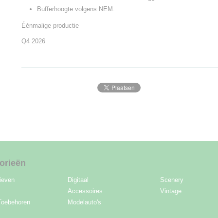
Bufferhoogte volgens NEM.
Éénmalige productie
Q4 2026
orieën
ieven
Digitaal
Scenery
Accessoires
Vintage
Toebehoren
Modelauto's