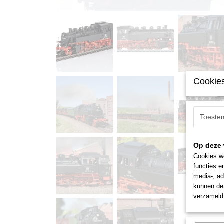
Cookies
Toeste
Op deze 
Cookies wo
functies e
media-, ad
kunnen dez
verzameld 