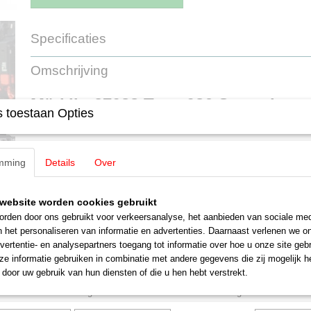
Specificaties
Productcode leverancier
37088
Omschrijving
Schaal
H0 (1:87)
Aansturing
Digitaal
Märklin 37088 Type 086 Stoomloco
Staat
Nieuw
 toestaan Opties
MHI Model
LET OP: Kies bij betalen voor de optie: Betalen bij afhalen
mming
Details
Over
Een aanbetaling is NIET nodig!
Betalen en afhalen of opsturen geschied binnen 30 dagen na uitl
Tenderlocomotief type 086 van de Deutsche Bundesbahn (DB). Kleur z
website worden cookies gebruikt
Model met vier ketelopbouwen. Gelaste waterkasten met lange uitspar
rden door ons gebruikt voor verkeersanalyse, het aanbieden van sociale med
en afgeronde kanten. Driepunts frontsein met DB-Reflectieglas. Met 
n het personaliseren van informatie en advertenties. Daarnaast verlenen we o
de linkerkant en rookkamerdeur zonder centrale vergrendeling met he
vertentie- en analysepartners toegang tot informatie over hoe u onze site gebru
midden. Zonder Indusi. Locomotiefnummer 086 795-2. Ingedeeld bij
e informatie gebruiken in combinatie met andere gegevens die zij mogelijk 
Nürnberg Rbf. Model in de uitvoering omstreeks 1969/70.
door uw gebruik van hun diensten of die u hen hebt verstrekt.
Model:
Met digitale mfx+ decoder en veel licht- en geluidsfuncties. I
geregelde hoogvermogens aandrijving met vliegwiel. Vier aangedreven