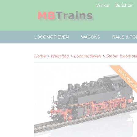
Winkel
Berichten
LOCOMOTIEVEN
WAGONS
RAILS & T
Home
>
Webshop
>
Locomotieven
>
Stoom locomoti
Nu Voorbestel