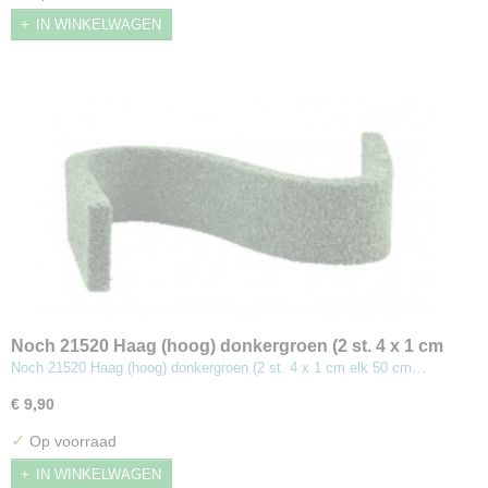
IN WINKELWAGEN
Noch 21520 Haag (hoog) donkergroen (2 st. 4 x 1 cm
elk 50 cm lang)
Noch 21520 Haag (hoog) donkergroen (2 st. 4 x 1 cm elk 50 cm…
€ 9,90
✓
Op voorraad
IN WINKELWAGEN