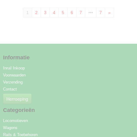
1
2
3
4
5
6
7
•••
7
»
Informatie
Inruil Inkoop
Voorwaarden
Verzending
Contact
Herroeping
Categorieën
Locomotieven
Wagons
Rails & Toebehoren