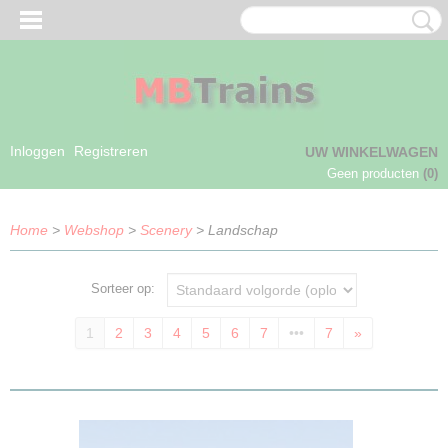
Inloggen
Registreren
UW WINKELWAGEN
Geen producten
(0)
Home
>
Webshop
>
Scenery
> Landschap
Sorteer op:
1
2
3
4
5
6
7
•••
7
»