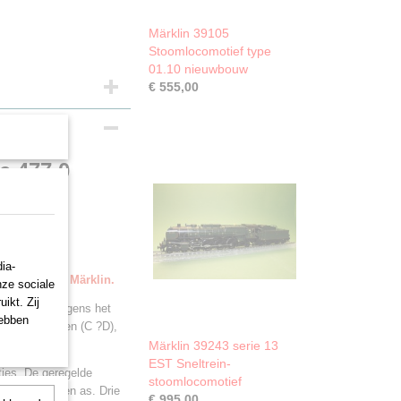
Märklin 39105
Stoomlocomotief type
01.10 nieuwbouw
€ 555,00
e 477.0
ia-
evering door Märklin.
nze sociale
ikt. Zij
 Gebouwd volgens het
hebben
atsspoorwegen (C ?D),
Märklin 39243 serie 13
EST Sneltrein-
cties. De geregelde
stoomlocomotief
ën aangedreven as. Drie
€ 995,00