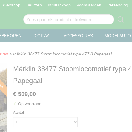
Webshop
Beurzen
Inruil Inkoop
Voorwaarden
Verzending
OEBEHOREN
DIGITAAL
ACCESSOIRES
MODELAUTO'
even
> Märklin 38477 Stoomlocomotief type 477.0 Papegaai
Märklin 38477 Stoomlocomotief type 
len
Papegaai
€ 509,00
✓
Op voorraad
Aantal