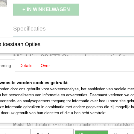
IN WINKELWAGEN
Specificaties
Productcode leverancier
38477
Omschrijving
 toestaan Opties
Schaal
H0 (1:87)
Aansturing
Digitaal
Märklin 38477 Stoomlocomotief typ
Staat
Nieuw
mming
Details
Over
Papegaai
LET OP: Kies bij betalen voor de optie:
Betalen bij afhalen
website worden cookies gebruikt
Een aanbetaling is NIET nodig!
rden door ons gebruikt voor verkeersanalyse, het aanbieden van sociale med
Betalen en afhalen of opsturen geschied binnen 30 dagen na uitl
n het personaliseren van informatie en advertenties. Daarnaast verlenen we o
vertentie- en analysepartners toegang tot informatie over hoe u onze site gebru
Zware stoom-tenderlocomotief type 477.0 met de bijnaam Papegaai.
e informatie gebruiken in combinatie met andere gegevens die zij mogelijk 
voorbeeld van de museumlocomotief 477.043 van de Tsjechische Sta
door uw gebruik van hun diensten of die u hen hebt verstrekt.
zoals deze tot 2021 dienstvaardig ingezet werd.
Model
: Met digitale mfx+ decoder en uitgebreide licht- en geluidsfun
hoogvermogens aandrijving met vliegwiel is in de ketel ingebouwd. E