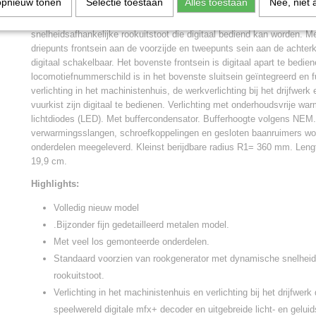
opnieuw tonen
Selectie toestaan
Alles toestaan
Nee, niet 
andere assen worden via koppelstangen aangedreven. Met antislip ba
grotendeels van metaal. Standaard met ingebouwde rookgenerator m
snelheidsafhankelijke rookuitstoot die digitaal bediend kan worden. Met
driepunts frontsein aan de voorzijde en tweepunts sein aan de achterka
digitaal schakelbaar. Het bovenste frontsein is digitaal apart te bedien
locomotiefnummerschild is in het bovenste sluitsein geïntegreerd en f
verlichting in het machinistenhuis, de werkverlichting bij het drijfwerk
vuurkist zijn digitaal te bedienen. Verlichting met onderhoudsvrije war
lichtdiodes (LED). Met buffercondensator. Bufferhoogte volgens NEM.
verwarmingsslangen, schroefkoppelingen en gesloten baanruimers wor
onderdelen meegeleverd. Kleinst berijdbare radius R1= 360 mm. Lengt
19,9 cm.
Highlights:
Volledig nieuw model
.Bijzonder fijn gedetailleerd metalen model.
Met veel los gemonteerde onderdelen.
Standaard voorzien van rookgenerator met dynamische snelheid
rookuitstoot.
Verlichting in het machinistenhuis en verlichting bij het drijfwerk
speelwereld digitale mfx+ decoder en uitgebreide licht- en geluid