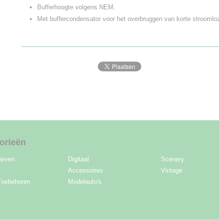
Bufferhoogte volgens NEM.
Met buffercondensator voor het overbruggen van korte stroomloz
orieën
ieven
Digitaal
Scenery
Accessoires
Vintage
Toebehoren
Modelauto's