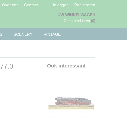
Over ons
Contact
Inloggen
Registreren
UW WINKELWAGEN
Geen producten
(0)
S
SCENERY
VINTAGE
477.0
Ook interessant