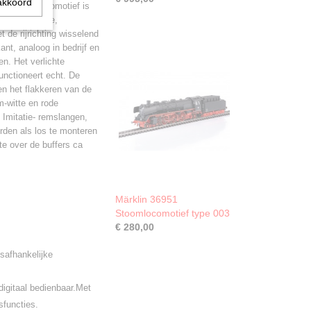
akkoord
nden. De locomotief is
et dynamische,
 de rijrichting wisselend
nt, analoog in bedrijf en
en. Het verlichte
unctioneert echt. De
 en het flakkeren van de
m-witte en rode
 Imitatie- remslangen,
den als los te monteren
e over de buffers ca
Märklin 36951
Stoomlocomotief type 003
€ 280,00
safhankelijke
 digitaal bedienbaar.Met
sfuncties.