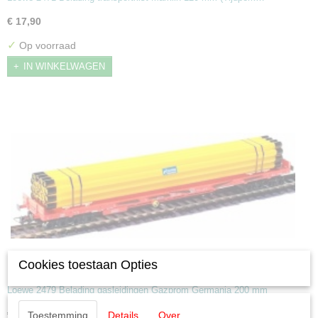
€ 17,90
✓
Op voorraad
IN WINKELWAGEN
Cookies toestaan Opties
Loewe 2479 Belading gasleidingen Gazprom
Germania 200 mm
Loewe 2479 Belading gasleidingen Gazprom Germania 200 mm
€ 17,90
Toestemming
Details
Over