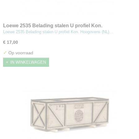
Loewe 2535 Belading stalen U profiel Kon.
Hoogovens (NL) 200mm
Loewe 2535 Belading stalen U profiel Kon. Hoogovens (NL)…
€ 17,00
✓
Op voorraad
IN WINKELWAGEN