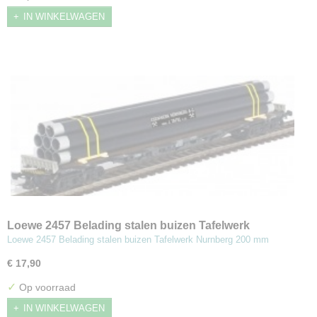
IN WINKELWAGEN
Loewe 2457 Belading stalen buizen Tafelwerk
Nurnberg 200 mm
Loewe 2457 Belading stalen buizen Tafelwerk Nurnberg 200 mm
€ 17,90
✓
Op voorraad
IN WINKELWAGEN