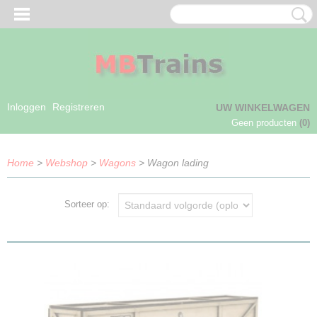
Inloggen
Registreren
UW WINKELWAGEN
Geen producten
(0)
Home
>
Webshop
>
Wagons
> Wagon lading
Sorteer op: