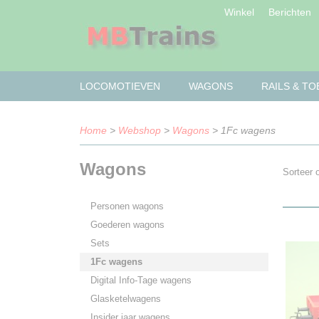
Winkel
Berichten
LOCOMOTIEVEN
WAGONS
RAILS & T
Home
>
Webshop
>
Wagons
> 1Fc wagens
Wagons
Sorteer
Personen wagons
Goederen wagons
Sets
1Fc wagens
Digital Info-Tage wagens
Glasketelwagens
Insider jaar wagens