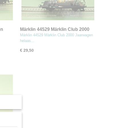
en
Märklin 44529 Märklin Club 2000
Jaarwagen
Märklin 44529 Märklin Club 2000 Jaarwagen
helaas…
€ 29,50