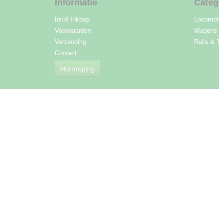
Informatie
Categ
Inruil Inkoop
Locomot
Voorwaarden
Wagons
Verzending
Rails & 
Contact
Herroeping