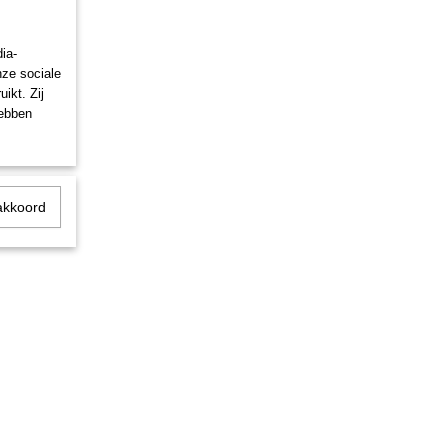
n
 met
ia-
nze sociale
ikt. Zij
hebben
akkoord