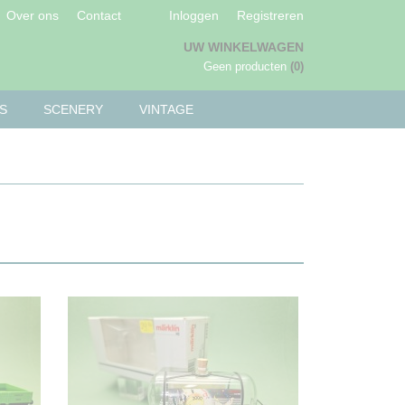
Over ons
Contact
Inloggen
Registreren
UW WINKELWAGEN
Geen producten
(0)
S
SCENERY
VINTAGE