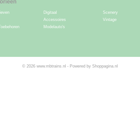
orieën
ieven
Digitaal
Scenery
Accessoires
Vintage
Toebehoren
Modelauto's
© 2026 www.mbtrains.nl - Powered by Shoppagina.nl