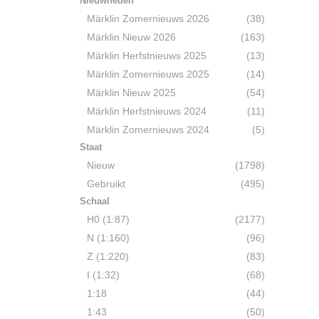
Nieuwheden
Märklin Zomernieuws 2026
(38)
Märklin Nieuw 2026
(163)
Märklin Herfstnieuws 2025
(13)
Märklin Zomernieuws 2025
(14)
Märklin Nieuw 2025
(54)
Märklin Herfstnieuws 2024
(11)
Märklin Zomernieuws 2024
(5)
Staat
Nieuw
(1798)
Gebruikt
(495)
Schaal
H0 (1:87)
(2177)
N (1:160)
(96)
Z (1:220)
(83)
I (1:32)
(68)
1:18
(44)
1:43
(50)