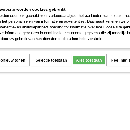
n 48612 Kids Club
Märklin 48619 Rongenwage
website worden cookies gebruikt
agen 2012
beladen met potloden
48612 Kids Club Jaarwagen 2012
Märklin 48619 Rongenwagen beladen
rden door ons gebruikt voor verkeersanalyse, het aanbieden van sociale med
in…
potloden 1Fc.…
n het personaliseren van informatie en advertenties. Daarnaast verlenen we o
vertentie- en analysepartners toegang tot informatie over hoe u onze site gebru
€ 19,95
e informatie gebruiken in combinatie met andere gegevens die zij mogelijk 
door uw gebruik van hun diensten of die u hen hebt verstrekt.
opnieuw tonen
Selectie toestaan
Alles toestaan
Nee, niet 