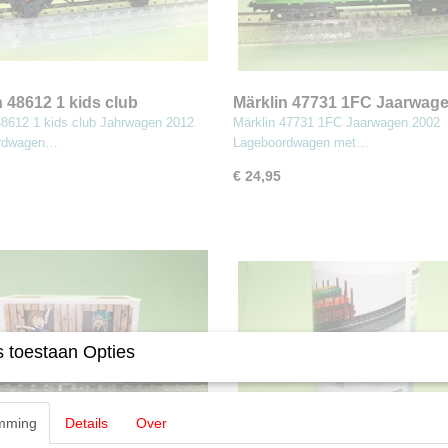
n 48612 1 kids club
Märklin 47731 1FC Jaarwag
agen 2012
2002
48612 1 kids club Jahrwagen 2012
Märklin 47731 1FC Jaarwagen 2002
rdwagen…
Lageboordwagen met…
€ 24,95
 toestaan Opties
mming
Details
Over