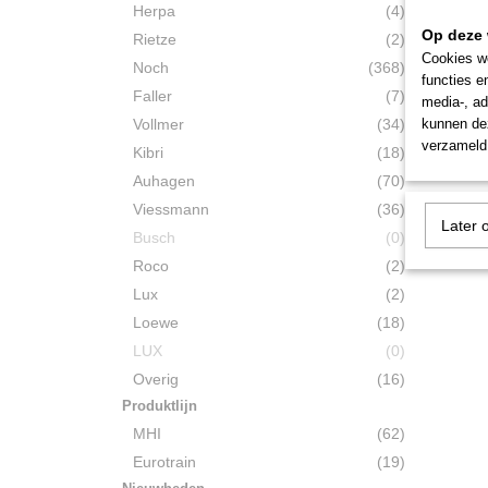
Herpa
(4)
Märkli
Op deze 
Rietze
(2)
Jaarw
Märklin 
Cookies wo
Noch
(368)
Wagen 
functies e
Faller
(7)
media-, ad
€ 14,95
Vollmer
(34)
kunnen dez
verzameld 
Kibri
(18)
Auhagen
(70)
Viessmann
(36)
Later 
Busch
(0)
Roco
(2)
Lux
(2)
Loewe
(18)
LUX
(0)
Overig
(16)
Produktlijn
MHI
(62)
Eurotrain
(19)