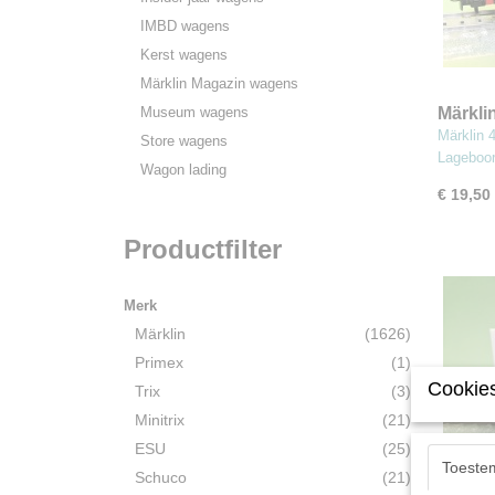
IMBD wagens
Kerst wagens
Märklin Magazin wagens
Museum wagens
Märkli
Jahrw
Märklin 
Store wagens
Lageboo
Wagon lading
€ 19,50
Productfilter
Merk
Märklin
(1626)
Primex
(1)
Cookies
Trix
(3)
Minitrix
(21)
ESU
(25)
Toeste
Schuco
(21)