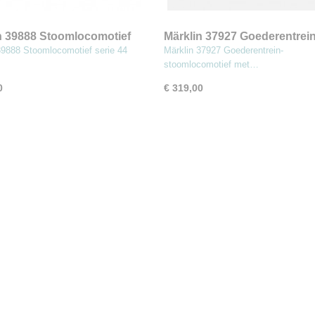
n 39888 Stoomlocomotief
Märklin 37927 Goederentrein
44 ÖBB
stoomlocomotief met getro
39888 Stoomlocomotief serie 44
Märklin 37927 Goederentrein-
tender.
stoomlocomotief met…
0
€ 319,00