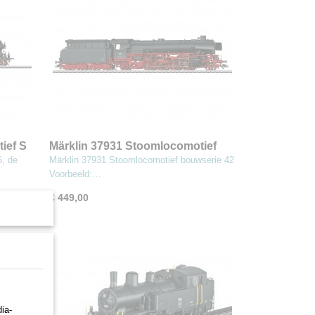
ief S
Märklin 37931 Stoomlocomotief
bouwserie 42
6, de
Märklin 37931 Stoomlocomotief bouwserie 42
Voorbeeld:…
€ 449,00
ia-