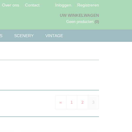
Over ons
Contact
Inloggen
Registreren
UW WINKELWAGEN
Geen producten
(0)
S
SCENERY
VINTAGE
«
1
2
3