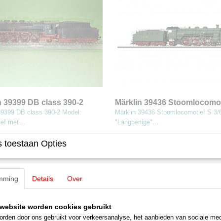
n 39399 DB class 390-2
Märklin 39436 Stoomlocomot
3/6, de "Langbenige"
39399 DB class 390-2 Model:
Märklin 39436 Stoomlocomotief S 3/
ief met…
"Langbenige"…
0
€ 599,00
 toestaan Opties
mming
Details
Over
website worden cookies gebruikt
rden door ons gebruikt voor verkeersanalyse, het aanbieden van sociale med