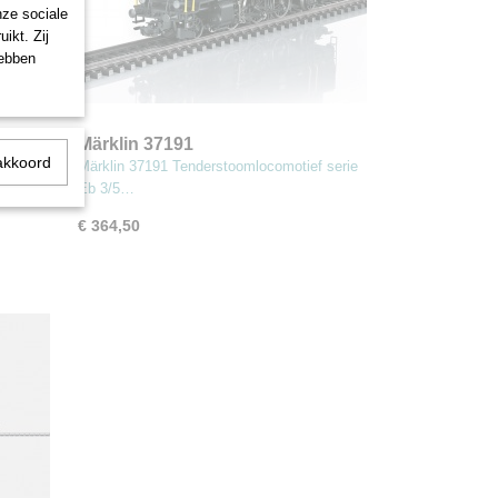
nze sociale
ikt. Zij
hebben
ief F
Märklin 37191
akkoord
SJ
Tenderstoomlocomotief serie Eb
00
Märklin 37191 Tenderstoomlocomotief serie
3/5 "Habersack"
Eb 3/5…
€ 364,50