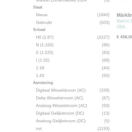
Märklin Zomernieuws 2024
(5)
Staat
Nieuw
(1840)
Märkli
serie 
Märklin 
Gebruikt
(503)
ÖBB…
Schaal
€ 458,0
H0 (1:87)
(2227)
N (1:160)
(96)
Z (1:220)
(83)
I (1:32)
(68)
1:18
(44)
1:43
(50)
Aansturing
Digitaal Wisselstroom (AC)
(339)
Delta Wisselstrroom (AC)
(67)
Analoog Wisselstroom (AC)
(93)
Digitaal Gelijkstroom (DC)
(13)
Analoog Gelijkstroom (DC)
(5)
nvt
(1193)