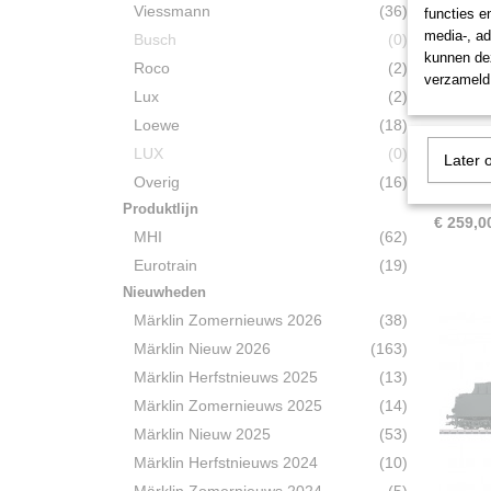
Viessmann
(36)
functies e
media-, ad
Busch
(0)
kunnen dez
Roco
(2)
verzameld 
Lux
(2)
Loewe
(18)
Minitr
LUX
(0)
Later 
Baurei
Minitrix
Overig
(16)
89.8 Kö
Produktlijn
€ 259,0
MHI
(62)
Eurotrain
(19)
Nieuwheden
Märklin Zomernieuws 2026
(38)
Märklin Nieuw 2026
(163)
Märklin Herfstnieuws 2025
(13)
Märklin Zomernieuws 2025
(14)
Märklin Nieuw 2025
(53)
Märklin Herfstnieuws 2024
(10)