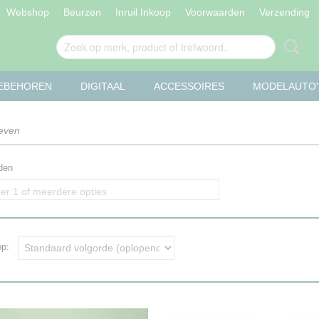
Webshop
Beurzen
Inruil Inkoop
Voorwaarden
Verzending
OEBEHOREN
DIGITAAL
ACCESSOIRES
MODELAUTO'
even
den
er 1 of meerdere opties
 op: