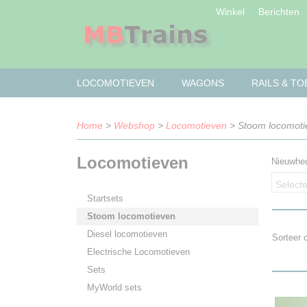
Winkel
Berichten
LOCOMOTIEVEN
WAGONS
RAILS & T
Home
>
Webshop
>
Locomotieven
> Stoom locomoti
Locomotieven
Nieuwhe
Selecte
Startsets
Stoom locomotieven
Diesel locomotieven
Sorteer
Electrische Locomotieven
Sets
MyWorld sets