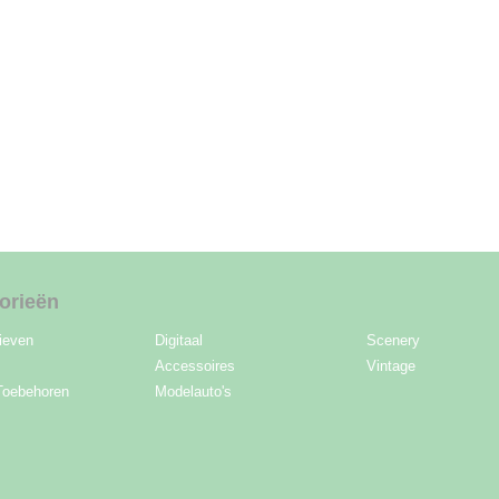
orieën
ieven
Digitaal
Scenery
Accessoires
Vintage
Toebehoren
Modelauto's