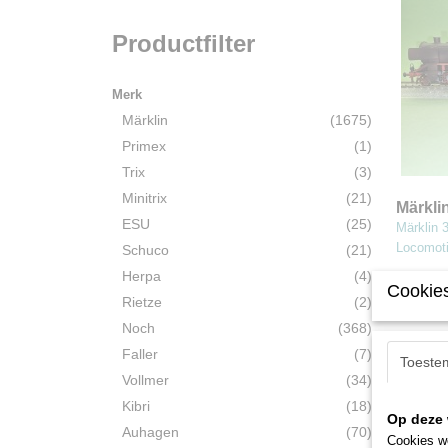
Productfilter
Merk
Märklin
(1675)
Primex
(1)
Trix
(3)
Minitrix
(21)
Märkli
ESU
(25)
Märklin 
Locomot
Schuco
(21)
Herpa
(4)
€ 449,0
Cookies
Rietze
(2)
Noch
(368)
Faller
(7)
Toeste
Vollmer
(34)
Kibri
(18)
Op deze 
Auhagen
(70)
Cookies wo