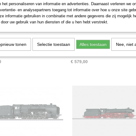
n het personaliseren van informatie en advertenties. Daarnaast verlenen we o
vertentie- en analysepartners toegang tot informatie over hoe u onze site gebru
e informatie gebruiken in combinatie met andere gegevens die zij mogelijk 
door uw gebruik van hun diensten of die u hen hebt verstrekt.
ix 16898 Dampflokomotive
Märklin 39490 Stoomlocomot
opnieuw tonen
Selectie toestaan
Alles toestaan
Nee, niet 
he 89.8 MHI
1200 Zweedse spoorwegen 
 16898 Dampflokomotive Baureihe
Märklin 39490 Stoomlocomotief F 12
nig…
Zweedse spoorwegen…
0
€ 579,00