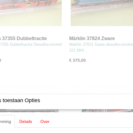
n 37355 Dubbeltractie
Märklin 37824 Zware
locomotief BR V36
diesellocomotief serie 221
37355 Dubbeltractie Diesellocomotief
Märklin 37824 Zware diesellocomotief
…
221 MHI…
0
€ 375,00
 toestaan Opties
mming
Details
Over