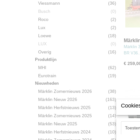
Viessmann
(36)
Busch
(0)
Roco
(2)
Lux
(2)
Loewe
(18)
Märkli
LUX
(0)
Diesel
Märklin 
Overig
(16)
BR V36
Produktlijn
€ 259,0
MHI
(62)
Eurotrain
(19)
Nieuwheden
Märklin Zomernieuws 2026
(38)
Märklin Nieuw 2026
(163)
Cookies
Märklin Herfstnieuws 2025
(13)
Märklin Zomernieuws 2025
(14)
Märklin Nieuw 2025
(53)
Toeste
Märklin Herfstnieuws 2024
(10)