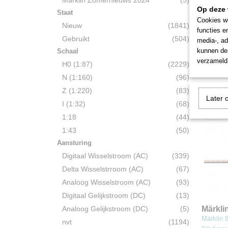
Märklin Zomernieuws 2024
(5)
Op deze 
Staat
Cookies wo
Nieuw
(1841)
Märkli
functies e
Diesel
Märklin 
Gebruikt
(504)
media-, ad
kunnen dez
Schaal
€ 416,0
verzameld 
H0 (1:87)
(2229)
N (1:160)
(96)
Z (1:220)
(83)
Later 
I (1:32)
(68)
1:18
(44)
1:43
(50)
Aansturing
Digitaal Wisselstroom (AC)
(339)
Delta Wisselstrroom (AC)
(67)
Analoog Wisselstroom (AC)
(93)
Digitaal Gelijkstroom (DC)
(13)
Analoog Gelijkstroom (DC)
(5)
Märkli
Märklin 
"Vark
nvt
(1194)