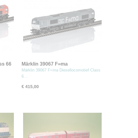
ss 66
Märklin 39067 F=ma
Diesellocomotief Class 6
Märklin 39067 F=ma Diesellocomotief Class
6…
€ 415,00