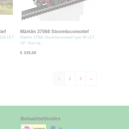
ief
Märklin 37066 Stoomlocomotief
type 80
 216 LET
Märklin 37066 Stoomlocomotief type 80 LET
OP: Kies bij…
€ 339,00
1
2
3
»
Betaalmethodes