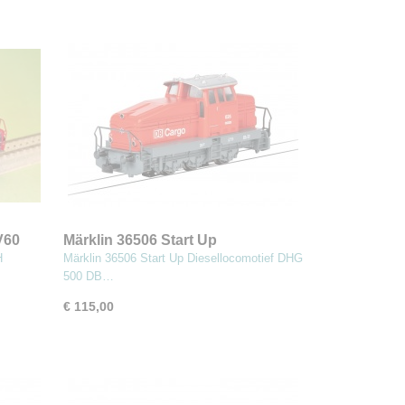
V60
Märklin 36506 Start Up
Diesellocomotief DHG 500 DB
H
Märklin 36506 Start Up Diesellocomotief DHG
Cargo
500 DB…
€ 115,00