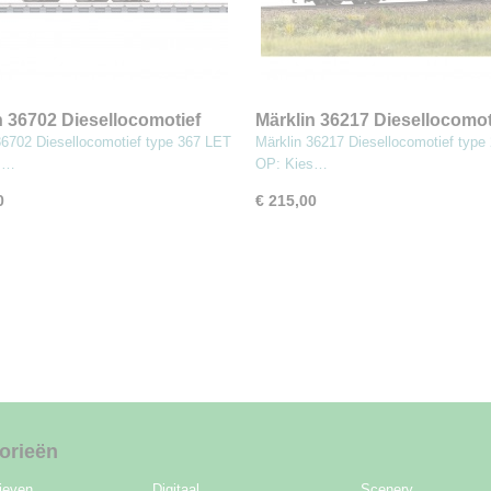
n 36702 Diesellocomotief
Märklin 36217 Diesellocomot
67
type 216
36702 Diesellocomotief type 367 LET
Märklin 36217 Diesellocomotief type
s…
OP: Kies…
0
€ 215,00
orieën
ieven
Digitaal
Scenery