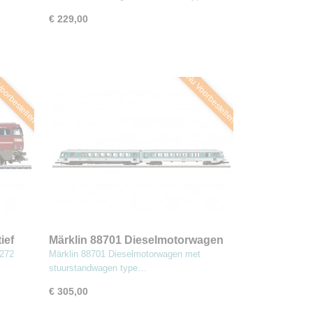
€ 229,00
oorbestellen
Nu Voorbestellen
ief
Märklin 88701 Dieselmotorwagen
met stuurstandwagen type
 272
Märklin 88701 Dieselmotorwagen met
628.2/928.2 (Z)
stuurstandwagen type…
€ 305,00