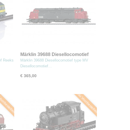
Märklin 39688 Diesellocomotief
type MV
ef Reeks
Märklin 39688 Diesellocomotief type MV
Diesellocomotief…
€ 365,00
oorbestellen
Nu Voorbestellen