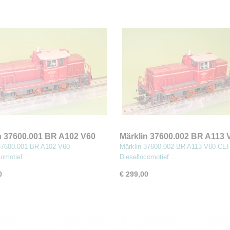
n 37600.001 BR A102 V60
Märklin 37600.002 BR A113 
locomotief
CEH Diesellocomotief
37600.001 BR A102 V60
Märklin 37600.002 BR A113 V60 CE
comotief…
Diesellocomotief…
0
€ 299,00