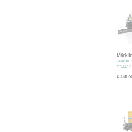
Märkli
type 
Märklin 
ES44AC
€ 445,0