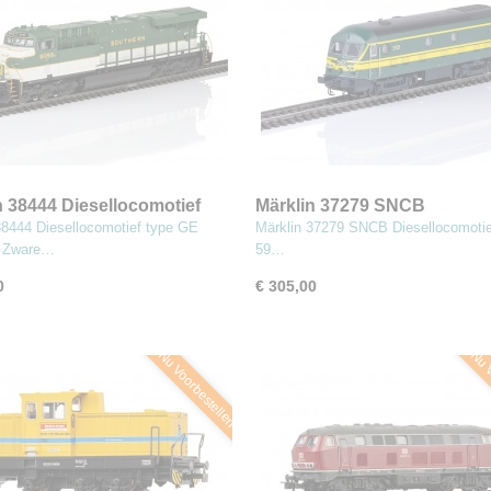
n 38444 Diesellocomotief
Märklin 37279 SNCB
GE ES44AC
Diesellocomotief Reeks 59
38444 Diesellocomotief type GE
Märklin 37279 SNCB Diesellocomoti
 Zware…
59…
0
€ 305,00
Nu Voorbestellen
Nu V