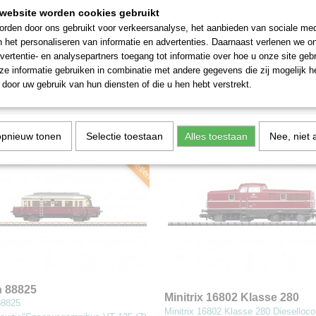
website worden cookies gebruikt
rden door ons gebruikt voor verkeersanalyse, het aanbieden van sociale med
n 39071 Class 66
Märklin 36965 Dieselmotor
n het personaliseren van informatie en advertenties. Daarnaast verlenen we o
locomotief
Regio Shuttle RS1, type 650
39071 Class 66 Diesellocomotief…
Märklin 36965 Dieselmotorwagen Re
vertentie- en analysepartners toegang tot informatie over hoe u onze site gebru
Shuttle RS1, type…
e informatie gebruiken in combinatie met andere gegevens die zij mogelijk 
0
door uw gebruik van hun diensten of die u hen hebt verstrekt.
€ 215,00
Nu Voorbestellen
Nu V
opnieuw tonen
Selectie toestaan
Alles toestaan
Nee, niet 
n 88825
Minitrix 16802 Klasse 280
88825
enssuitje"Spoorwegomnibus
Diesellocomotief (N)
Minitrix 16802 Klasse 280 Dieselloco