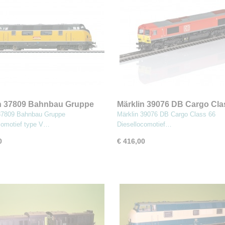
n 37809 Bahnbau Gruppe
Märklin 39076 DB Cargo Cla
locomotief type V 220
Diesellocomotief
37809 Bahnbau Gruppe
Märklin 39076 DB Cargo Class 66
comotief type V…
Diesellocomotief…
0
€ 416,00