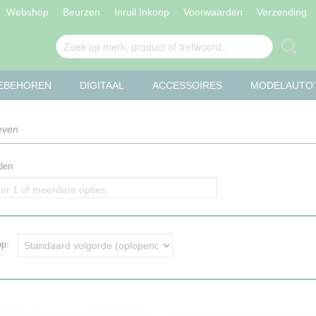
Webshop
Beurzen
Inruil Inkoop
Voorwaarden
Verzending
OEBEHOREN
DIGITAAL
ACCESSOIRES
MODELAUTO'
even
den
er 1 of meerdere opties
 op: