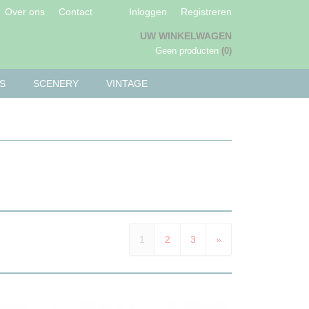
Over ons
Contact
Inloggen
Registreren
UW WINKELWAGEN
Geen producten
(0)
S
SCENERY
VINTAGE
1
2
3
»