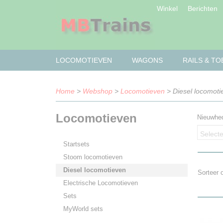
Winkel
Berichten
LOCOMOTIEVEN
WAGONS
RAILS & T
Home
>
Webshop
>
Locomotieven
> Diesel locomoti
Locomotieven
Nieuwhe
Selecte
Startsets
Stoom locomotieven
Diesel locomotieven
Sorteer
Electrische Locomotieven
Sets
MyWorld sets