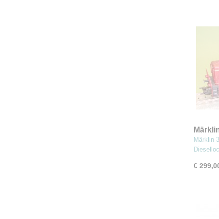
Märkli
Diesel
Märklin 
Diesello
€ 299,0