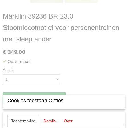
Märkllin 39236 BR 23.0
Stoomlocomotief voor personentreinen
met sleeptender
€ 349,00
✓
Op voorraad
Aantal
IN WINKELWAGEN
Cookies toestaan Opties
Specificaties
Toestemming
Details
Over
EAN code