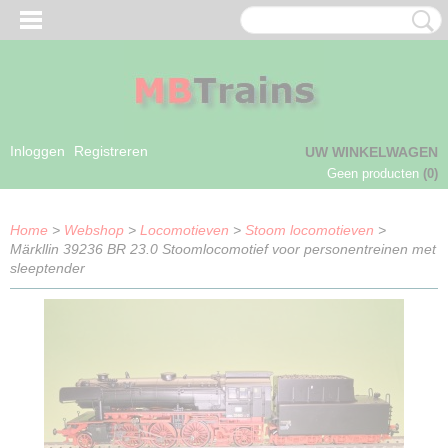
Inloggen
Registreren
UW WINKELWAGEN
Geen producten
(0)
Home
>
Webshop
>
Locomotieven
>
Stoom locomotieven
>
Märkllin 39236 BR 23.0 Stoomlocomotief voor personentreinen met
sleeptender