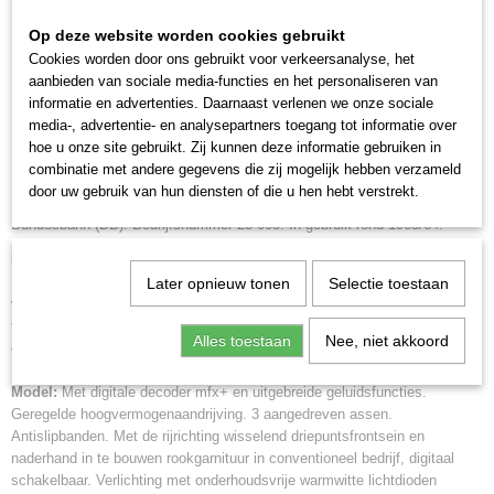
Omschrijving
4001883392363
Op deze website worden cookies gebruikt
Productcode leverancier
Märkllin 39236 BR 23.0
Cookies worden door ons gebruikt voor verkeersanalyse, het
39236
aanbieden van sociale media-functies en het personaliseren van
Schaal
informatie en advertenties. Daarnaast verlenen we onze sociale
Stoomlocomotief voor
H0 (1:87)
media-, advertentie- en analysepartners toegang tot informatie over
Aansturing
hoe u onze site gebruikt. Zij kunnen deze informatie gebruiken in
personentreinen met sleeptender
Digitaal
combinatie met andere gegevens die zij mogelijk hebben verzameld
Staat
door uw gebruik van hun diensten of die u hen hebt verstrekt.
Stoomlocomotief voor personentreinen serie 23.0 van de Deutsche
Gebruikt
Bundesbahn (DB). Bedrijfsnummer 23 003. In gebruik rond 1963/64.
In de lichte sneltreindienst
Een echt pronkstuk voor elke modelspoorbaan is deze BR 23. Zijn
Later opnieuw tonen
Selectie toestaan
voorbeeld bewees zijn waarde met versterkingsdiensten op steile
trajecten. Met zijn fantastische uitrusting en de kleine afstand tussen loc
Alles toestaan
Nee, niet akkoord
en tender weerspiegelt hij tijdperk III tot in de puntjes.
Model:
Met digitale decoder mfx+ en uitgebreide geluidsfuncties.
Geregelde hoogvermogenaandrijving. 3 aangedreven assen.
Antislipbanden. Met de rijrichting wisselend driepuntsfrontsein en
naderhand in te bouwen rookgarnituur in conventioneel bedrijf, digitaal
schakelbaar. Verlichting met onderhoudsvrije warmwitte lichtdioden