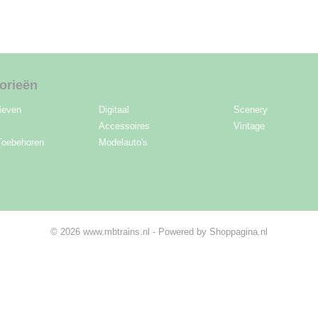
orieën
ieven
Digitaal
Scenery
Accessoires
Vintage
Toebehoren
Modelauto's
© 2026 www.mbtrains.nl - Powered by Shoppagina.nl