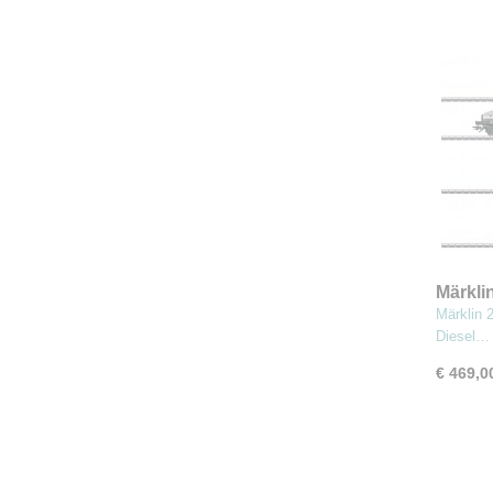
Märkli
"Spoo
Märklin 
Diesel…
€ 469,0