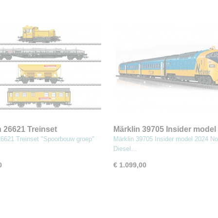
n 26621 Treinset
Märklin 39705 Insider model
rbouw groep"
Northlander
26621 Treinset "Spoorbouw groep"
Märklin 39705 Insider model 2024 No
Diesel…
0
€ 1.099,00