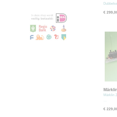
elektr
Dubbels
€ 299,0
Märkli
reizige
Märklin 
bordes
…
€ 229,0