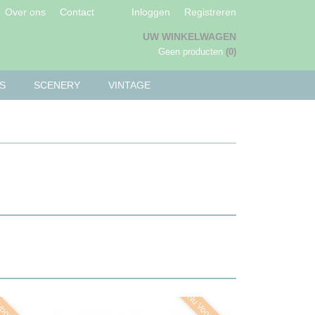
Over ons
Contact
Inloggen
Registreren
UW WINKELWAGEN
Geen producten
(0)
S
SCENERY
VINTAGE