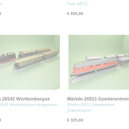
ische locomotieven
et…
Train (MET)…
0
€ 950,00
n 26542 Württembergse
Märklin 26551 Goederentrei
rstrein: Tenderloc en 4
„Kalktransport”
26542 Württembergse reizigerstrein:
Märklin 26551 Goederentrein
rijtuigen
„Kalktransport”…
0
€ 325,00