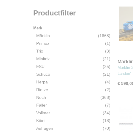
Productfilter
Merk
Märklin
(1668)
Primex
(1)
Trix
(3)
Minitrix
(21)
Markli
ESU
(25)
Lage L
Marklin 
Landen"
Schuco
(21)
Herpa
(4)
€ 599,0
Rietze
(2)
Noch
(368)
Faller
(7)
Vollmer
(34)
Kibri
(18)
Auhagen
(70)