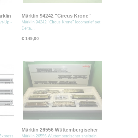
rklin
Märklin 94242 "Circus Krone"
locomotief set
rt-Up -
Märklin 94242 "Circus Krone" locomotief set
Delta…
€ 149,00
Märklin 26556 Wüttembergischer
(MET)
sneltrein
 Express
Märklin 26556 Wüttembergischer sneltrein