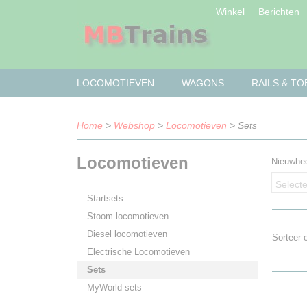
Winkel
Berichten
LOCOMOTIEVEN
WAGONS
RAILS & T
Home
>
Webshop
>
Locomotieven
> Sets
Locomotieven
Nieuwhe
Selecte
Startsets
Stoom locomotieven
Diesel locomotieven
Sorteer
Electrische Locomotieven
Sets
MyWorld sets