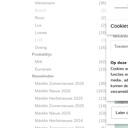
Viessmann
(36)
Busch
(0)
Roco
(2)
Lux
(2)
Cookies
Loewe
(18)
Märkli
LUX
(0)
treinse
Märklin 
Toeste
Overig
(16)
Treinse
Produktlijn
€ 369,0
MHI
(62)
Op deze 
Cookies wo
Eurotrain
(19)
functies e
Nieuwheden
media-, ad
Märklin Zomernieuws 2026
(38)
kunnen dez
Märklin Nieuw 2026
(163)
verzameld 
Märklin Herfstnieuws 2025
(13)
Märklin Zomernieuws 2025
(14)
Later 
Märklin Nieuw 2025
(53)
Märklin Herfstnieuws 2024
(10)