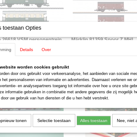
 toestaan Opties
n 26618 VSM personentrein
Märklin 81359 Spoor Z MHI
t
Treinset Deutsche Bundesp
26618 VSM personentrein treinset
Märklin 81359 Spoor Z MHI Treinset
mming
Details
Over
t…
Deutsche Bundespost…
0
€ 269,00
website worden cookies gebruikt
rden door ons gebruikt voor verkeersanalyse, het aanbieden van sociale med
n het personaliseren van informatie en advertenties. Daarnaast verlenen we o
vertentie- en analysepartners toegang tot informatie over hoe u onze site gebru
e informatie gebruiken in combinatie met andere gegevens die zij mogelijk 
door uw gebruik van hun diensten of die u hen hebt verstrekt.
opnieuw tonen
Selectie toestaan
Alles toestaan
Nee, niet 