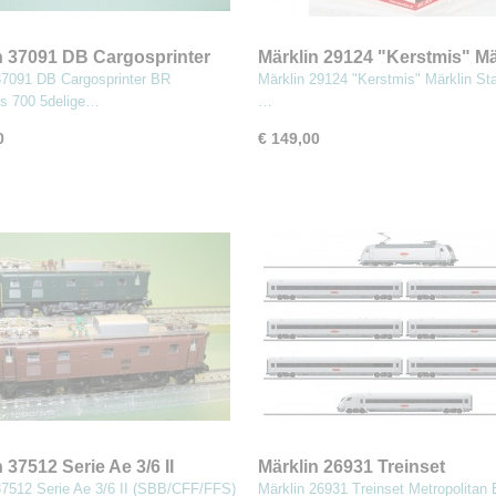
n 37091 DB Cargosprinter
Märklin 29124 "Kerstmis" Mä
goorrss 700
Start-Up - Startset
37091 DB Cargosprinter BR
Märklin 29124 "Kerstmis" Märklin Sta
s 700 5delige…
…
0
€ 149,00
 37512 Serie Ae 3/6 II
Märklin 26931 Treinset
FF/FFS) Dubbelset
Metropolitan Express Train 
37512 Serie Ae 3/6 II (SBB/CFF/FFS)
Märklin 26931 Treinset Metropolitan