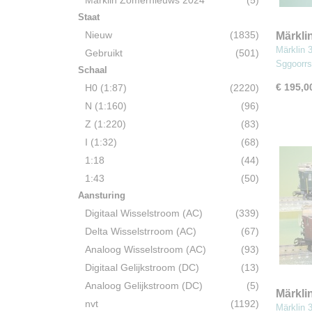
Märklin Zomernieuws 2024
(5)
Staat
Nieuw
(1835)
Märkli
BR Sg
Märklin 
Gebruikt
(501)
Sggoorrs
Schaal
€ 195,0
H0 (1:87)
(2220)
N (1:160)
(96)
Z (1:220)
(83)
I (1:32)
(68)
1:18
(44)
1:43
(50)
Aansturing
Digitaal Wisselstroom (AC)
(339)
Delta Wisselstrroom (AC)
(67)
Analoog Wisselstroom (AC)
(93)
Digitaal Gelijkstroom (DC)
(13)
Analoog Gelijkstroom (DC)
(5)
Märklin
nvt
(1192)
(SBB/C
Märklin 