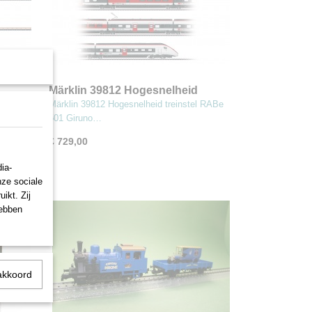
Märklin 39812 Hogesnelheid
ost
treinstel RABe 501 Giruno
Märklin 39812 Hogesnelheid treinstel RABe
501 Giruno…
€ 729,00
ia-
nze sociale
ikt. Zij
hebben
akkoord