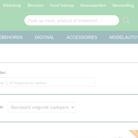
Webshop
Beurzen
Inruil Inkoop
Voorwaarden
Verzending
OEBEHOREN
DIGITAAL
ACCESSOIRES
MODELAUTO'
den
er 1 of meerdere opties
 op: