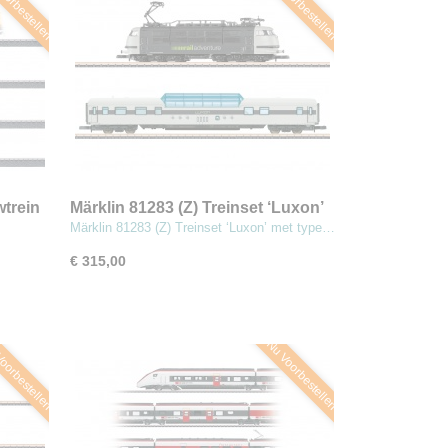
oorbestellen
Nu Voorbestellen
wtrein
Märklin 81283 (Z) Treinset ‘Luxon’
met type 103
Märklin 81283 (Z) Treinset ‘Luxon’ met type…
€ 315,00
oorbestellen
Nu Voorbestellen