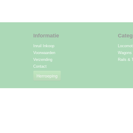
Informatie
Categ
Inruil Inkoop
Locomot
Voorwaarden
Wagons
Verzending
Rails & 
Contact
Herroeping