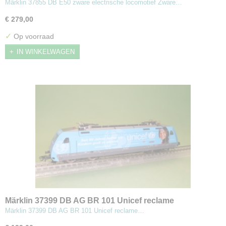
Märklin 37855 DB E50 zware electrische locomotief Zware…
€ 279,00
✓
Op voorraad
IN WINKELWAGEN
Märklin 37399 DB AG BR 101 Unicef reclame
sneltreinlocomotief
Märklin 37399 DB AG BR 101 Unicef reclame…