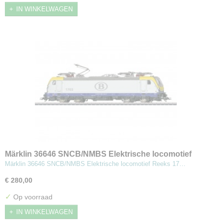
IN WINKELWAGEN
Märklin 36646 SNCB/NMBS Elektrische locomotief
Reeks 17
Märklin 36646 SNCB/NMBS Elektrische locomotief Reeks 17…
€ 280,00
✓
Op voorraad
IN WINKELWAGEN