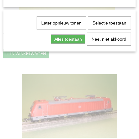
Märklin 37966 DRG serie 96 Tenderlocomotief
Later opnieuw tonen
Selectie toestaan
Märklin 37966 DRG serie 96 Tenderlocomotief ware…
€ 269,00
Alles toestaan
Nee, niet akkoord
✓
Op voorraad
IN WINKELWAGEN