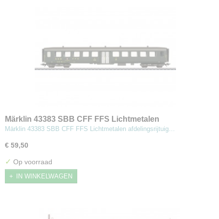
Märklin 43383 SBB CFF FFS Lichtmetalen
afdelingsrijtuig 2e klas
Märklin 43383 SBB CFF FFS Lichtmetalen afdelingsrijtuig…
€ 59,50
✓
Op voorraad
IN WINKELWAGEN