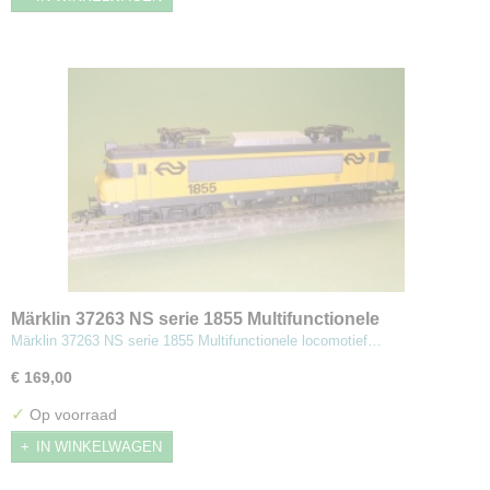
Märklin 37263 NS serie 1855 Multifunctionele
locomotief Eindhoven
Märklin 37263 NS serie 1855 Multifunctionele locomotief…
€ 169,00
✓
Op voorraad
IN WINKELWAGEN