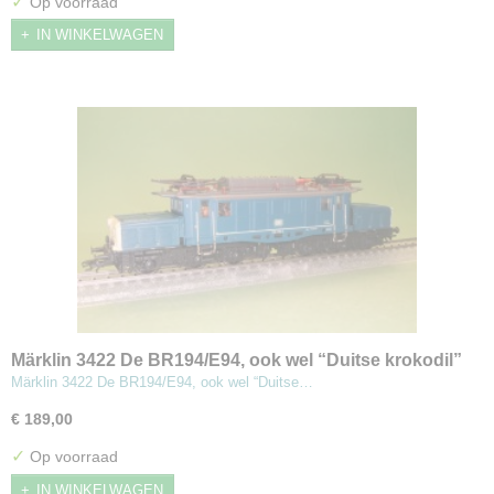
✓
Op voorraad
IN WINKELWAGEN
Märklin 3422 De BR194/E94, ook wel “Duitse krokodil”
electrische locomotief
Märklin 3422 De BR194/E94, ook wel “Duitse…
€ 189,00
✓
Op voorraad
IN WINKELWAGEN