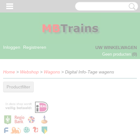
Inloggen
Registreren
UW WINKELWAGEN
Geen producten
(0)
Home
>
Webshop
>
Wagons
> Digital Info-Tage wagens
Productfilter