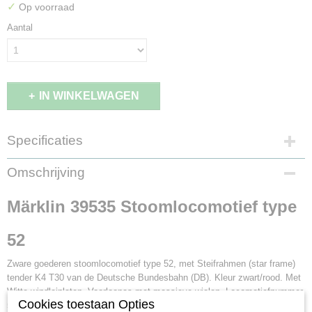
✓
Op voorraad
Aantal
IN WINKELWAGEN
Specificaties
EAN code
Omschrijving
4001883395357
Productcode leverancier
Märklin 39535 Stoomlocomotief type
39535
Schaal
52
H0 (1:87)
Aansturing
Zware goederen stoomlocomotief type 52, met Steifrahmen (star frame)
Digitaal
tender K4 T30 van de Deutsche Bundesbahn (DB). Kleur zwart/rood. Met
Staat
Witte windleiplaten. Voorloopas met massieve wielen. Locomotiefnummer
Nieuw
Cookies toestaan Opties
52 6884. Model zoals in gebruik omstreeks 1951