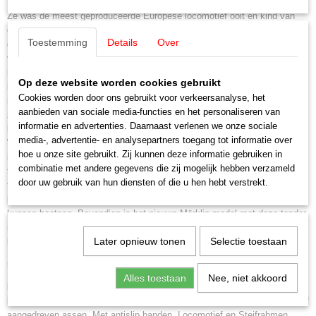
Ze was de meest geproduceerde Europese locomotief ooit en kind van
een verschrikkelijk conflict: De Duitse oorlogslocomotief type 52. Meer
Toestemming
Details
Over
dan 7000 exemplaren verlieten vanaf 1942 de productiehallen van heel
veel bekende locomotieffabrieken. Het was een vereenvoudigde maar
robuuste sleeptender-locomotief met vijf gekoppelde aandrijfassen,
Op deze website worden cookies gebruikt
inzetbaar voor alle diensten. Typerend voor de meeste modellen was haar
Cookies worden door ons gebruikt voor verkeersanalyse, het
materiaal besparende kuiptender met
aanbieden van sociale media-functies en het personaliseren van
zelfdragend frame die in grote aantallen geproduceerd werd. Minder
informatie en advertenties. Daarnaast verlenen we onze sociale
bekend maar bij meer dan 1000 exemplaren net zo opvallend was de
media-, advertentie- en analysepartners toegang tot informatie over
Weense tender met star profiel frame. Bij dit model waren de assen vast
hoe u onze site gebruikt. Zij kunnen deze informatie gebruiken in
in het frame gemonteerd terwijl de kuiptender en de meeste andere
combinatie met andere gegevens die zij mogelijk hebben verzameld
tendertypes op draaistellen geplaatst waren. Eigenlijk is de 52
door uw gebruik van hun diensten of die u hen hebt verstrekt.
tegenwoordig een ‘must’ voor alle modelspoorliefhebbers om op schaal dit
belangrijke hoofdstuk uit de Duitse geschiedenis na te
kunnen bootsen. Bovendien is het nieuwe Märklin model met deze tender
met star frame een echte blikvanger en een ideale uitbreiding van het
Later opnieuw tonen
Selectie toestaan
bestand
52-ers op de modelspoorbaan thuis.
Alles toestaan
Nee, niet akkoord
Model:
Met digitale mfx+ decoder met uitgebreide geluidsfuncties. In de
ketel ingebouwde geregelde hoogvermogens aandrijving met vliegwiel. Vijf
aangedreven assen. Met antislip banden. Locomotief en Steifrahmen