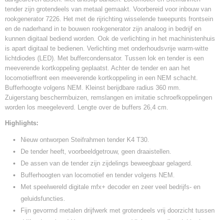
tender zijn grotendeels van metaal gemaakt. Voorbereid voor inbouw van
rookgenerator 7226. Het met de rijrichting wisselende tweepunts frontsein
en de naderhand in te bouwen rookgenerator zijn analoog in bedrijf en
kunnen digitaal bediend worden. Ook de verlichting in het machinistenhuis
is apart digitaal te bedienen. Verlichting met onderhoudsvrije warm-witte
lichtdiodes (LED). Met buffercondensator. Tussen lok en tender is een
meeverende kortkoppeling geplaatst. Achter de tender en aan het
locomotieffront een meeverende kortkoppeling in een NEM schacht.
Bufferhoogte volgens NEM. Kleinst berijdbare radius 360 mm.
Zuigerstang beschermbuizen, remslangen en imitatie schroefkoppelingen
worden los meegeleverd. Lengte over de buffers 26,4 cm.
Highlights:
Nieuw ontworpen Steifrahmen tender K4 T30.
De tender heeft, voorbeeldgetrouw, geen draaistellen.
De assen van de tender zijn zijdelings beweegbaar gelagerd.
Bufferhoogten van locomotief en tender volgens NEM.
Met speelwereld digitale mfx+ decoder en zeer veel bedrijfs- en
geluidsfuncties.
Fijn gevormd metalen drijfwerk met grotendeels vrij doorzicht tussen