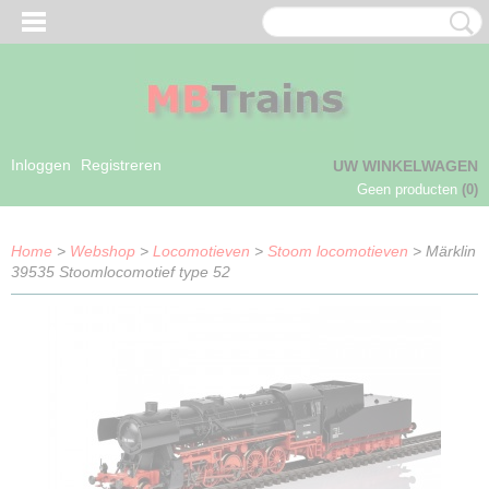
Inloggen
Registreren
UW WINKELWAGEN
Geen producten
(0)
Home
>
Webshop
>
Locomotieven
>
Stoom locomotieven
> Märklin
39535 Stoomlocomotief type 52