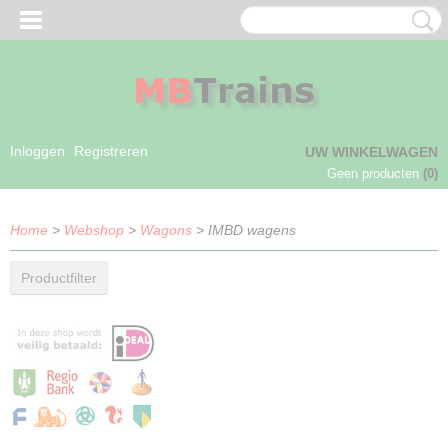
Inloggen
Registreren
UW WINKELWAGEN
Geen producten
(0)
Home
>
Webshop
>
Wagons
> IMBD wagens
Productfilter