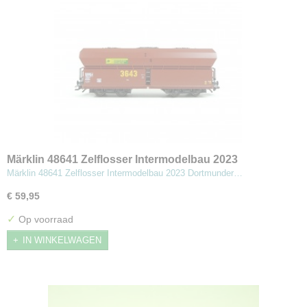
Märklin 48641 Zelflosser Intermodelbau 2023
Dortmunder Eisenbahn
Märklin 48641 Zelflosser Intermodelbau 2023 Dortmunder…
€ 59,95
✓
Op voorraad
IN WINKELWAGEN