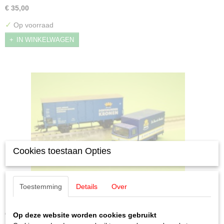
€ 35,00
✓
Op voorraad
IN WINKELWAGEN
Cookies toestaan Opties
Toestemming
Details
Over
Märklin 48631 Intermodelbau 2011 "Dortmunder
Kronen"
Märklin 48631 Intermodelbau 2011 "Dortmunder Kronen"…
€ 34,95
Op deze website worden cookies gebruikt