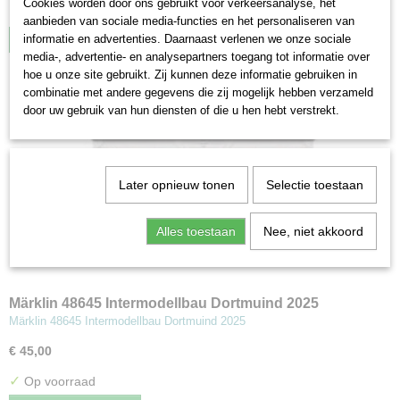
Cookies worden door ons gebruikt voor verkeersanalyse, het
✓
Op voorraad
aanbieden van sociale media-functies en het personaliseren van
informatie en advertenties. Daarnaast verlenen we onze sociale
IN WINKELWAGEN
media-, advertentie- en analysepartners toegang tot informatie over
hoe u onze site gebruikt. Zij kunnen deze informatie gebruiken in
combinatie met andere gegevens die zij mogelijk hebben verzameld
door uw gebruik van hun diensten of die u hen hebt verstrekt.
Later opnieuw tonen
Selectie toestaan
Alles toestaan
Nee, niet akkoord
Märklin 48645 Intermodellbau Dortmuind 2025
Märklin 48645 Intermodellbau Dortmuind 2025
€ 45,00
✓
Op voorraad