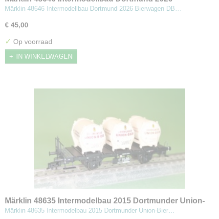
Bierwagen
Märklin 48646 Intermodellbau Dortmund 2026 Bierwagen DB…
€ 45,00
✓
Op voorraad
IN WINKELWAGEN
Märklin 48635 Intermodelbau 2015 Dortmunder Union-
Bier
Märklin 48635 Intermodelbau 2015 Dortmunder Union-Bier…