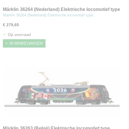
Märklin 36264 (Nederland) Elektrische locomotief type
185.2 Noord-Amerika 2026
Märklin 36264 (Nederland) Elektrische locomotief type…
€ 279,65
✓
Op voorraad
IN WINKELWAGEN
Märklin 36263 (Belgë) Elektrische locomotief type