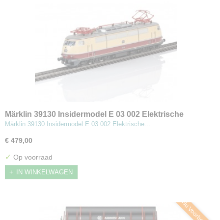
Märklin 39130 Insidermodel E 03 002 Elektrische
locomotief
Märklin 39130 Insidermodel E 03 002 Elektrische…
€ 479,00
✓
Op voorraad
IN WINKELWAGEN
Nu Voorbestellen