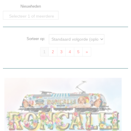
Nieuwheden
Selecteer 1 of meerdere
opties
Sorteer op:
1
2
3
4
5
»