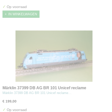
✓
Op voorraad
IN WINKELWAGEN
Märklin 37399 DB AG BR 101 Unicef reclame
sneltreinlocomotief
Märklin 37399 DB AG BR 101 Unicef reclame…
€ 199,00
✓
Op voorraad