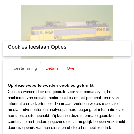
Cookies toestaan Opties
Toestemming
Details
Over
Märklin 37263 NS serie 1855 Multifunctionele locomotief
Eindhoven
Märklin 37263 NS serie 1855 Multifunctionele locomotief…
Op deze website worden cookies gebruikt
€ 169,00
Cookies worden door ons gebruikt voor verkeersanalyse, het
aanbieden van sociale media-functies en het personaliseren van
✓
Op voorraad
informatie en advertenties. Daarnaast verlenen we onze sociale
IN WINKELWAGEN
media-, advertentie- en analysepartners toegang tot informatie over
hoe u onze site gebruikt. Zij kunnen deze informatie gebruiken in
combinatie met andere gegevens die zij mogelijk hebben verzameld
door uw gebruik van hun diensten of die u hen hebt verstrekt.