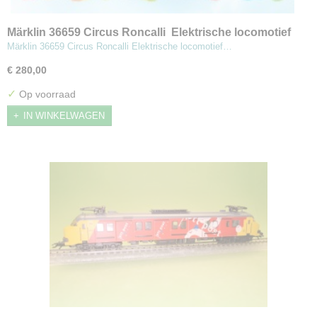
Märklin 36659 Circus Roncalli Elektrische locomotief
type 185.1
Märklin 36659 Circus Roncalli Elektrische locomotief…
€ 280,00
✓
Op voorraad
IN WINKELWAGEN