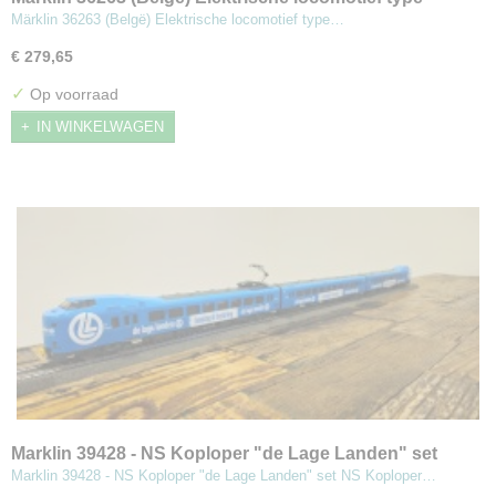
185.2 Noord-Amerika 2026
Märklin 36263 (Belgë) Elektrische locomotief type…
€ 279,65
✓
Op voorraad
IN WINKELWAGEN
Marklin 39428 - NS Koploper "de Lage Landen" set
Marklin 39428 - NS Koploper "de Lage Landen" set NS Koploper…