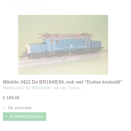
Märklin 3422 De BR194/E94, ook wel “Duitse krokodil”
electrische locomotief
Märklin 3422 De BR194/E94, ook wel “Duitse…
€ 189,00
✓
Op voorraad
IN WINKELWAGEN