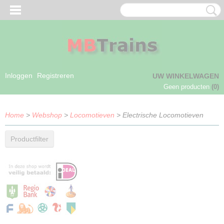
Inloggen
Registreren
UW WINKELWAGEN
Geen producten
(0)
Home
>
Webshop
>
Locomotieven
> Electrische Locomotieven
Productfilter