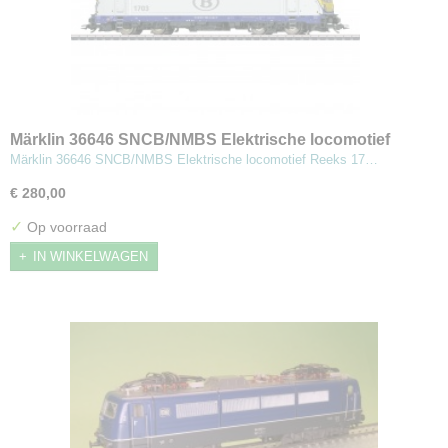
Märklin 36646 SNCB/NMBS Elektrische locomotief
Reeks 17
Märklin 36646 SNCB/NMBS Elektrische locomotief Reeks 17…
€ 280,00
✓
Op voorraad
IN WINKELWAGEN