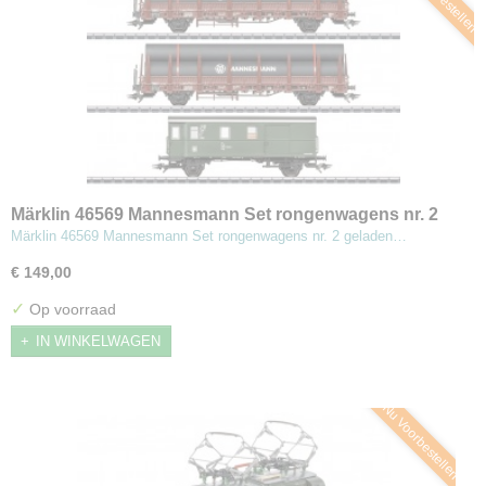
Märklin 46569 Mannesmann Set rongenwagens nr. 2
geladen met stalen buizen
Märklin 46569 Mannesmann Set rongenwagens nr. 2 geladen…
€ 149,00
✓
Op voorraad
IN WINKELWAGEN
Nu Voorbestellen