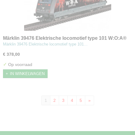
Märklin 39476 Elektrische locomotief type 101 W:O:A®
Märklin 39476 Elektrische locomotief type 101…
€ 378,00
✓
Op voorraad
IN WINKELWAGEN
1
2
3
4
5
»