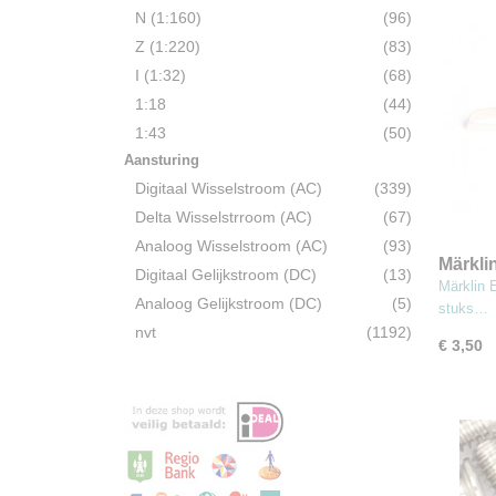
N (1:160)
(96)
Z (1:220)
(83)
I (1:32)
(68)
1:18
(44)
1:43
(50)
Aansturing
Digitaal Wisselstroom (AC)
(339)
Delta Wisselstrroom (AC)
(67)
Analoog Wisselstroom (AC)
(93)
Märkli
Digitaal Gelijkstroom (DC)
(13)
HAMO 
Märklin 
Analoog Gelijkstroom (DC)
(5)
stuks…
nvt
(1192)
€ 3,50