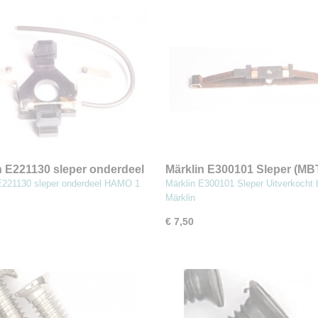
n E221130 sleper onderdeel
Märklin E300101 Sleper (MB
(MBT3)
E221130 sleper onderdeel HAMO 1
Märklin E300101 Sleper Uitverkocht b
Märklin
€ 7,50