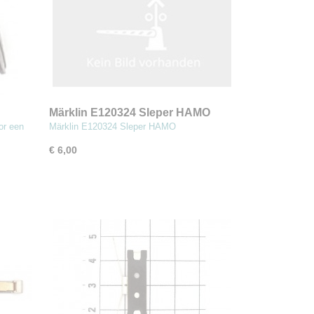
Märklin E120324 Sleper HAMO
(MBT3)
or een
Märklin E120324 Sleper HAMO
€ 6,00