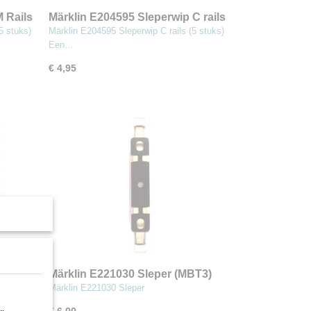
 Rails
Märklin E204595 Sleperwip C rails
(5 stuks) (MBT3)
5 stuks)
Märklin E204595 Sleperwip C rails (5 stuks)
Een…
€ 4,95
MBT3)
Märklin E221030 Sleper (MBT3)
Märklin E221030 Sleper