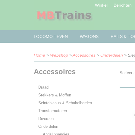
Winkel
Berichten
LOCOMOTIEVEN
WAGONS
RAILS & T
Home
>
Webshop
>
Accessoires
>
Onderdelen
> Sle
Accessoires
Sorteer
Draad
Stekkers & Moffen
Seintableaus & Schakelborden
Transformatoren
Diversen
Onderdelen
Antislipbandjes