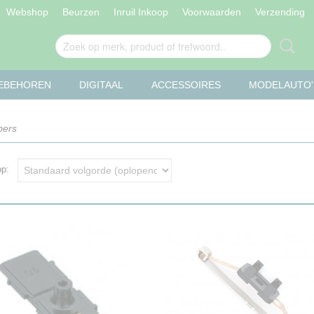
Webshop
Beurzen
Inruil Inkoop
Voorwaarden
Verzending
OEBEHOREN
DIGITAAL
ACCESSOIRES
MODELAUTO'
pers
 op: