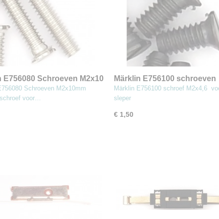
n E756080 Schroeven M2x10
Märklin E756100 schroeven
tuks) (MBT3)
M2x4,6 mm (2stuks) (MBT3)
 E756080 Schroeven M2x10mm
Märklin E756100 schroef M2x4,6 vo
 schroef voor…
sleper
€ 1,50