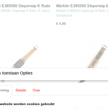
n E385580 Sleperwip K Rails
Märklin E385550 Sleperwip M
ks) (MBT3)
(5 stuks) (MBT3)
E385580 Sleperwip K Rails (5 stuks)
Märklin E385550 Sleperwip M Rails (
Uitverkocht…
€ 4,95
 toestaan Opties
mming
Details
Over
n E34255105 Sleper (MBT3)
Märklin E34200013 Sleper (
E34255105 Sleper
Märklin E34200013 Sleper
website worden cookies gebruikt