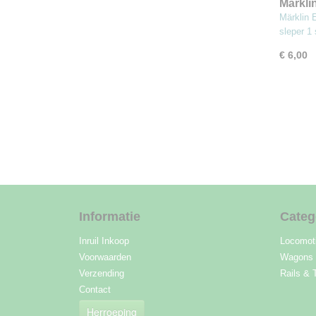
Märkli
(MBT3
Märklin 
sleper 1
€ 6,00
Informatie
Categ
Inruil Inkoop
Locomot
Voorwaarden
Wagons
Verzending
Rails & 
Contact
Herroeping