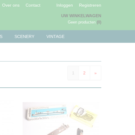
Over ons
Contact
Inloggen
Registreren
UW WINKELWAGEN
Geen producten
(0)
S
SCENERY
VINTAGE
1
2
»