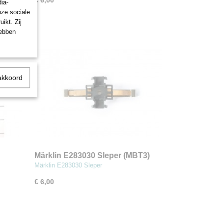
€ 6,00
ia-
nze sociale
ikt. Zij
hebben
akkoord
Märklin E283030 Sleper (MBT3)
Märklin E283030 Sleper
€ 6,00