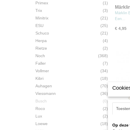
Primex
(1)
Märkli
Trix
(3)
(5 stu
Märklin 
Minitrix
(21)
Een…
ESU
(25)
€ 4,95
Schuco
(21)
Herpa
(4)
Rietze
(2)
Noch
(368)
Faller
(7)
Vollmer
(34)
Kibri
(18)
Auhagen
(70)
Cookies
Viessmann
(36)
Busch
(0)
Roco
(2)
Toeste
Märkli
Lux
(2)
Märklin 
Loewe
(18)
Op deze 