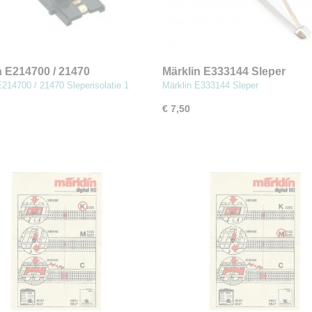
n E214700 / 21470
Märklin E333144 Sleper
isolatie (MBT8)
E214700 / 21470 Sleperisolatie 1
Märklin E333144 Sleper
€ 7,50