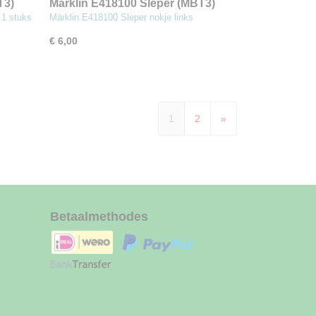
T3)
Märklin E418100 Sleper (MBT3)
 1 stuks
Märklin E418100 Sleper nokje links
€ 6,00
1
2
»
Betaalmethodes