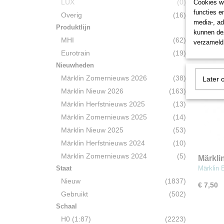
€ 12,00
LUX
(0)
Cookies wo
functies e
Overig
(16)
media-, ad
Produktlijn
kunnen dez
MHI
(62)
verzameld 
Eurotrain
(19)
Nieuwheden
Märklin Zomernieuws 2026
(38)
Later 
Märklin Nieuw 2026
(163)
Märklin Herfstnieuws 2025
(13)
Märklin Zomernieuws 2025
(14)
Märklin Nieuw 2025
(53)
Märklin Herfstnieuws 2024
(10)
Märklin Zomernieuws 2024
(5)
Märkli
Staat
Märklin 
Nieuw
(1837)
€ 7,50
Gebruikt
(502)
Schaal
H0 (1:87)
(2223)