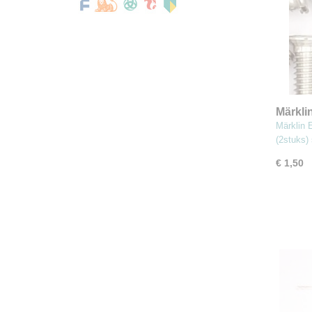
Märkli
mm (2s
Märklin
(2stuks)
€ 1,50