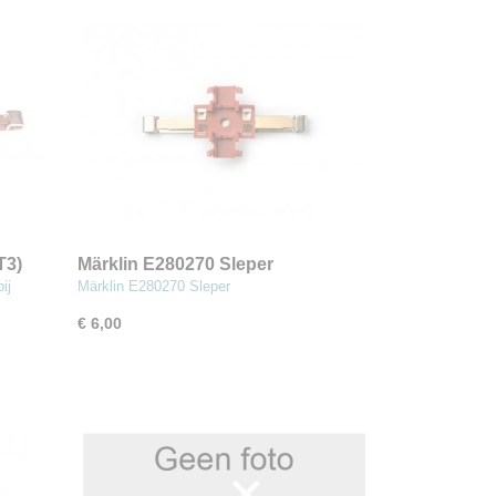
T3)
Märklin E280270 Sleper
ij
Märklin E280270 Sleper
€ 6,00