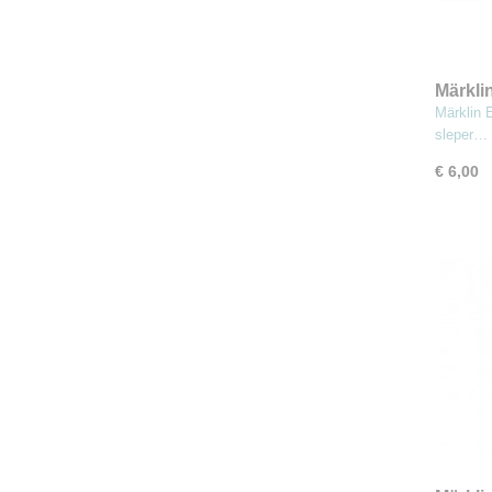
Märkli
(MBT3
Märklin 
sleper…
€ 6,00