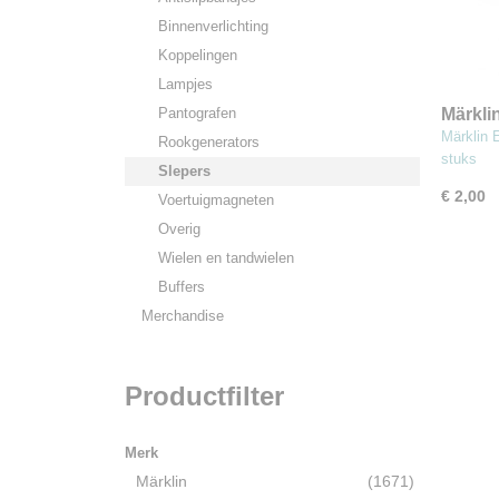
Binnenverlichting
Koppelingen
Lampjes
Pantografen
Märkli
Sleper
Märklin 
Rookgenerators
stuks
Slepers
€ 2,00
Voertuigmagneten
Overig
Wielen en tandwielen
Buffers
Merchandise
Productfilter
Merk
Märklin
(1671)