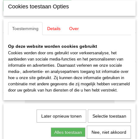
IN WINKELWAGEN
Cookies toestaan Opties
Specificaties
Toestemming
Details
Over
Productcode leverancier
Omschrijving
E280270
Op deze website worden cookies gebruikt
Schaal
Märklin E280270 Sleper
Cookies worden door ons gebruikt voor verkeersanalyse, het
H0 (1:87)
aanbieden van sociale media-functies en het personaliseren van
Staat
informatie en advertenties. Daarnaast verlenen we onze sociale
Nieuw
media-, advertentie- en analysepartners toegang tot informatie over
hoe u onze site gebruikt. Zij kunnen deze informatie gebruiken in
combinatie met andere gegevens die zij mogelijk hebben verzameld
door uw gebruik van hun diensten of die u hen hebt verstrekt.
Ook interessant
Later opnieuw tonen
Selectie toestaan
Alles toestaan
Nee, niet akkoord