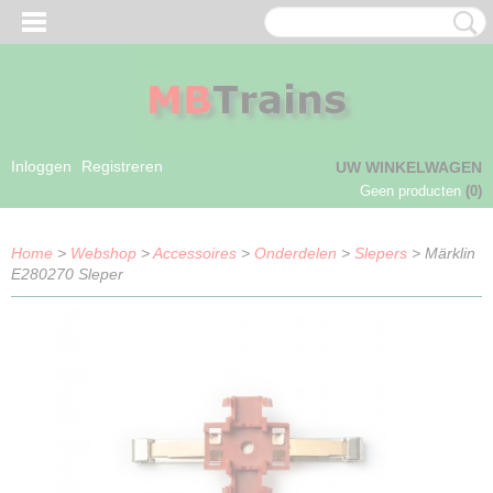
Inloggen
Registreren
UW WINKELWAGEN
Geen producten
(0)
Home
>
Webshop
>
Accessoires
>
Onderdelen
>
Slepers
> Märklin
E280270 Sleper