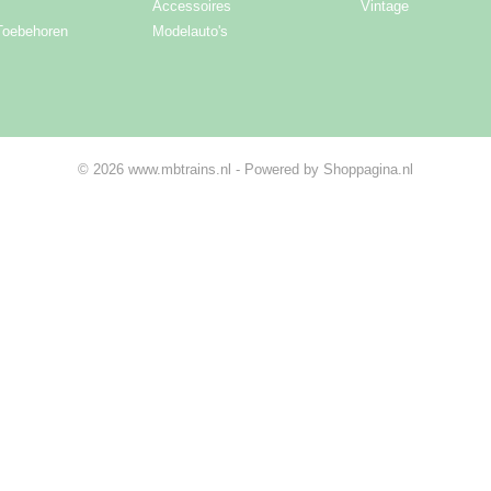
Accessoires
Vintage
Toebehoren
Modelauto's
© 2026 www.mbtrains.nl - Powered by Shoppagina.nl