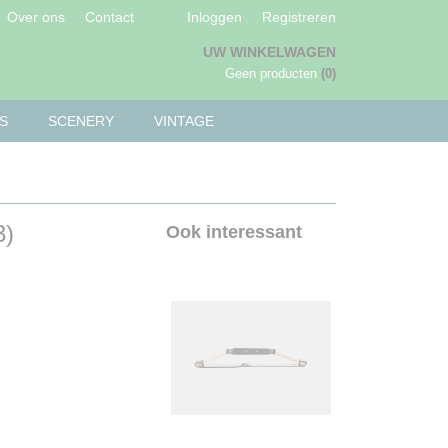
Over ons
Contact
Inloggen
Registreren
UW WINKELWAGEN
Geen producten
(0)
S
SCENERY
VINTAGE
3)
Ook interessant