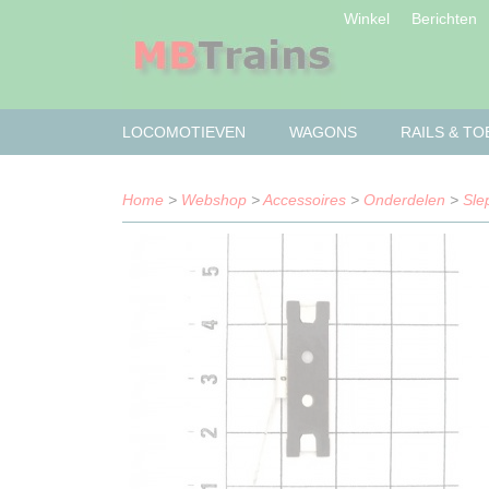
Winkel
Berichten
LOCOMOTIEVEN
WAGONS
RAILS & T
Home
>
Webshop
>
Accessoires
>
Onderdelen
>
Sle