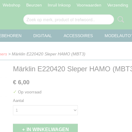
Webshop
Beurzen
Inruil Inkoop
Voorwaarden
Verzending
OEBEHOREN
DIGITAAL
ACCESSOIRES
MODELAUTO'
pers
> Märklin E220420 Sleper HAMO (MBT3)
Märklin E220420 Sleper HAMO (MBT
€ 6,00
✓
Op voorraad
Aantal
IN WINKELWAGEN