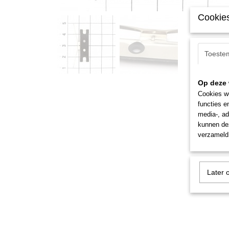
Cookies
Toeste
Op deze 
Cookies wo
functies e
media-, ad
kunnen dez
verzameld 
Later 