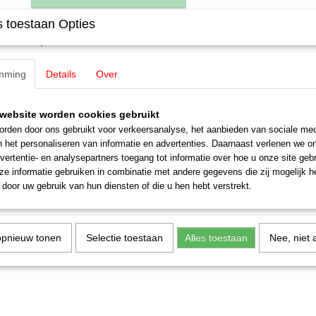
 toestaan Opties
Specificaties
Productcode leverancier
E220420
Omschrijving
mming
Details
Over
Schaal
H0 (1:87)
Staat
Nieuw
Märklin E220420 Sleper HAMO
website worden cookies gebruikt
rden door ons gebruikt voor verkeersanalyse, het aanbieden van sociale med
gelijkstroom sleper
n het personaliseren van informatie en advertenties. Daarnaast verlenen we o
1 stuks
vertentie- en analysepartners toegang tot informatie over hoe u onze site gebru
e informatie gebruiken in combinatie met andere gegevens die zij mogelijk 
door uw gebruik van hun diensten of die u hen hebt verstrekt.
opnieuw tonen
Selectie toestaan
Alles toestaan
Nee, niet 