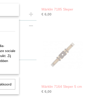
Märklin 7185 Sleper
€ 6,00
ia-
nze sociale
ikt. Zij
hebben
akkoord
Märklin 7164 Sleper 5 cm
€ 6,00