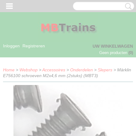
Inloggen
Registreren
UW WINKELWAGEN
Geen producten
(0)
Home
>
Webshop
>
Accessoires
>
Onderdelen
>
Slepers
> Märklin
E756100 schroeven M2x4,6 mm (2stuks) (MBT3)