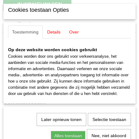
IN WINKELWAGEN
Cookies toestaan Opties
Specificaties
Toestemming
Details
Over
Productcode leverancier
Omschrijving
E756100
Schaal
Op deze website worden cookies gebruikt
Märklin E756100 schroef M2x4,6
H0 (1:87)
Cookies worden door ons gebruikt voor verkeersanalyse, het
aanbieden van sociale media-functies en het personaliseren van
Staat
voor een sleper
informatie en advertenties. Daarnaast verlenen we onze sociale
Nieuw
media-, advertentie- en analysepartners toegang tot informatie over
hoe u onze site gebruikt. Zij kunnen deze informatie gebruiken in
combinatie met andere gegevens die zij mogelijk hebben verzameld
door uw gebruik van hun diensten of die u hen hebt verstrekt.
Ook interessant
Later opnieuw tonen
Selectie toestaan
Alles toestaan
Nee, niet akkoord