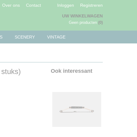
Over ons
Contact
Inloggen
Registreren
UW WINKELWAGEN
Geen producten
(0)
S
SCENERY
VINTAGE
 stuks)
Ook interessant