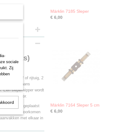
Märklin 7185 Sleper
€ 6,00
ia-
(5 stuks)
nze sociale
ikt. Zij
hebben
 locomotief of rijtuig, 2
p wordt doorgaans
rs. Een sleperwipper wordt
ogrammeerspoor.
akkoord
Märklin 7164 Sleper 5 cm
e baanvakken geplaatst
€ 6,00
ardoor wordt voorkomen
baanvakken met elkaar in