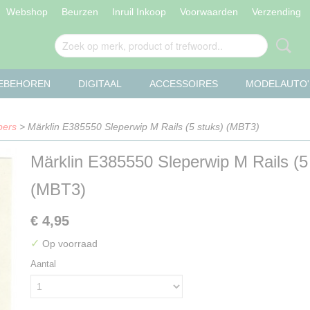
Webshop
Beurzen
Inruil Inkoop
Voorwaarden
Verzending
OEBEHOREN
DIGITAAL
ACCESSOIRES
MODELAUTO'
pers
> Märklin E385550 Sleperwip M Rails (5 stuks) (MBT3)
Märklin E385550 Sleperwip M Rails (5
(MBT3)
€ 4,95
✓
Op voorraad
Aantal