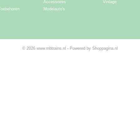
Accessoires
Vintage
Toebehoren
Modelauto's
© 2026 www.mbtrains.nl - Powered by Shoppagina.nl