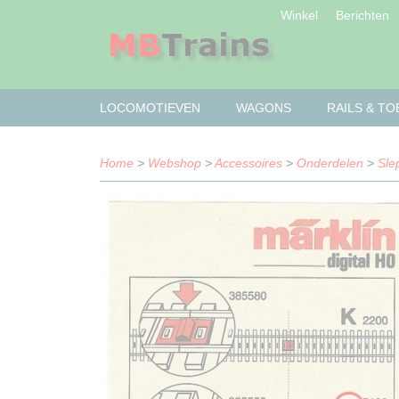
Winkel
Berichten
LOCOMOTIEVEN
WAGONS
RAILS & T
Home
>
Webshop
>
Accessoires
>
Onderdelen
>
Sle