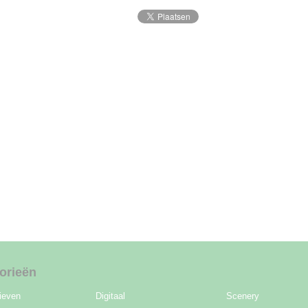
orieën
ieven
Digitaal
Scenery