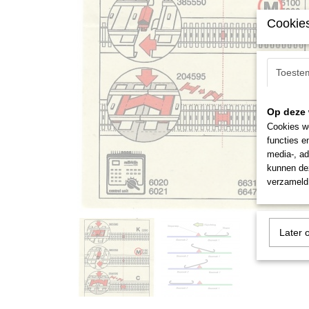
Cookies
Toeste
Op deze 
Cookies wo
functies e
media-, ad
kunnen dez
verzameld 
Later 