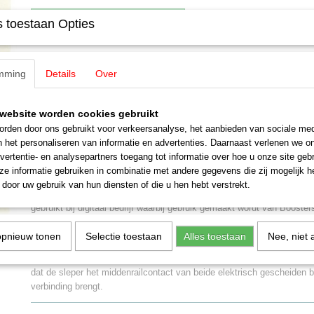
IN WINKELWAGEN
 toestaan Opties
Specificaties
mming
Details
Over
Productcode leverancier
E385550
Omschrijving
Schaal
H0 (1:87)
website worden cookies gebruikt
Staat
Nieuw
rden door ons gebruikt voor verkeersanalyse, het aanbieden van sociale med
Märklin E385550 Sleperwip M Rails 
n het personaliseren van informatie en advertenties. Daarnaast verlenen we o
vertentie- en analysepartners toegang tot informatie over hoe u onze site gebru
Uitverkocht bij Märklin
e informatie gebruiken in combinatie met andere gegevens die zij mogelijk 
Een sleperwip wordt gebruikt om te voorkomen dat een sleper onder een
door uw gebruik van hun diensten of die u hen hebt verstrekt.
electrisch gescheiden baanvakken met elkaar verbindt. Een sleperwi
gebruikt bij digitaal bedrijf waarbij gebruik gemaakt wordt van Booste
ook toegepast op de overgang tussen de modelspoorbaan en een pr
opnieuw tonen
Selectie toestaan
Alles toestaan
Nee, niet 
Een sleperwip is dan ook een verhoging welke op de overgang van d
wordt en welke ervoor zorgt dat een sleper omhoog wordt geduwd wa
dat de sleper het middenrailcontact van beide elektrisch gescheiden 
verbinding brengt.