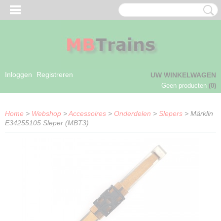
Inloggen
Registreren
UW WINKELWAGEN
Geen producten
(0)
Home
>
Webshop
>
Accessoires
>
Onderdelen
>
Slepers
> Märklin
E34255105 Sleper (MBT3)