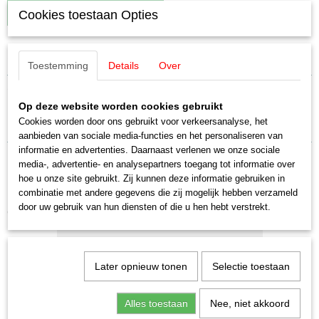
IN WINKELWAGEN
Cookies toestaan Opties
Specificaties
Toestemming
Details
Over
Productcode leverancier
Omschrijving
E34255105
Op deze website worden cookies gebruikt
Schaal
Märklin E34255105 Sleper
Cookies worden door ons gebruikt voor verkeersanalyse, het
H0 (1:87)
aanbieden van sociale media-functies en het personaliseren van
Staat
informatie en advertenties. Daarnaast verlenen we onze sociale
Nieuw
media-, advertentie- en analysepartners toegang tot informatie over
hoe u onze site gebruikt. Zij kunnen deze informatie gebruiken in
combinatie met andere gegevens die zij mogelijk hebben verzameld
door uw gebruik van hun diensten of die u hen hebt verstrekt.
Ook interessant
Later opnieuw tonen
Selectie toestaan
Alles toestaan
Nee, niet akkoord