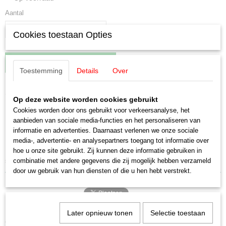
Aantal
Cookies toestaan Opties
IN WINKELWAGEN
Toestemming
Details
Over
Omschrijving
Op deze website worden cookies gebruikt
Cookies worden door ons gebruikt voor verkeersanalyse, het
Märklin E756080 Schroeven
aanbieden van sociale media-functies en het personaliseren van
informatie en advertenties. Daarnaast verlenen we onze sociale
M2x10mm (2stuks)
media-, advertentie- en analysepartners toegang tot informatie over
hoe u onze site gebruikt. Zij kunnen deze informatie gebruiken in
schroef voor een sleper
combinatie met andere gegevens die zij mogelijk hebben verzameld
door uw gebruik van hun diensten of die u hen hebt verstrekt.
Later opnieuw tonen
Selectie toestaan
Ook interessant