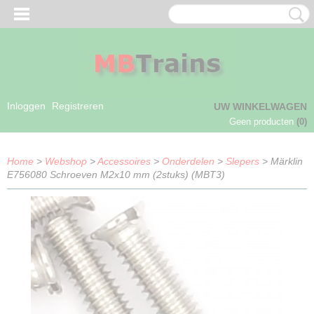
Inloggen
Registreren
UW WINKELWAGEN
Geen producten
(0)
Home
>
Webshop
>
Accessoires
>
Onderdelen
>
Slepers
> Märklin
E756080 Schroeven M2x10 mm (2stuks) (MBT3)