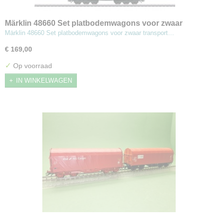
Märklin 48660 Set platbodemwagons voor zwaar
transport type SSyms Köln
Märklin 48660 Set platbodemwagons voor zwaar transport…
€ 169,00
✓
Op voorraad
IN WINKELWAGEN