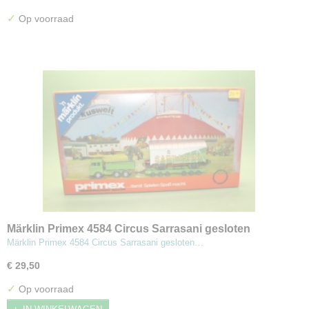
✓
Op voorraad
Märklin Primex 4584 Circus Sarrasani gesloten
goederenwagon zwaar transport vrachtwagen
Märklin Primex 4584 Circus Sarrasani gesloten…
€ 29,50
✓
Op voorraad