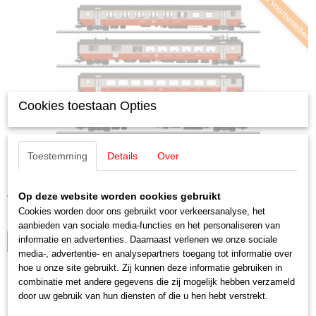
Nu Voorbestellen
Cookies toestaan Opties
Toestemming
Details
Over
Märklin 42190 Set rijtuigen Swiss Express
Märklin 42190 Set rijtuigen Swiss Express LET OP: Kies…
Op deze website worden cookies gebruikt
€ 339,00
Cookies worden door ons gebruikt voor verkeersanalyse, het
✘
Niet op voorraad
aanbieden van sociale media-functies en het personaliseren van
informatie en advertenties. Daarnaast verlenen we onze sociale
IN WINKELWAGEN
media-, advertentie- en analysepartners toegang tot informatie over
hoe u onze site gebruikt. Zij kunnen deze informatie gebruiken in
combinatie met andere gegevens die zij mogelijk hebben verzameld
Nu Voorbestellen
door uw gebruik van hun diensten of die u hen hebt verstrekt.