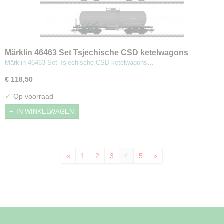
Märklin 46463 Set Tsjechische CSD ketelwagons
Märklin 46463 Set Tsjechische CSD ketelwagons…
€ 118,50
✓
Op voorraad
IN WINKELWAGEN
«
1
2
3
4
5
»