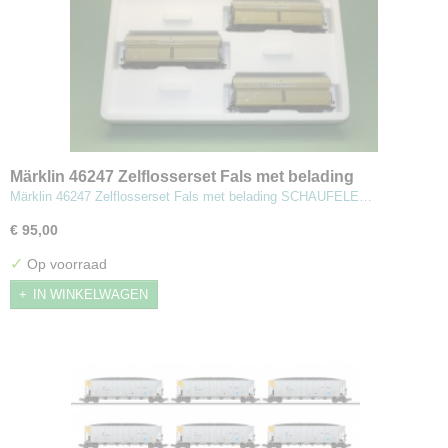
Märklin 46247 Zelflosserset Fals met belading
SCHAUFELE
Märklin 46247 Zelflosserset Fals met belading SCHAUFELE…
€ 95,00
✓
Op voorraad
IN WINKELWAGEN