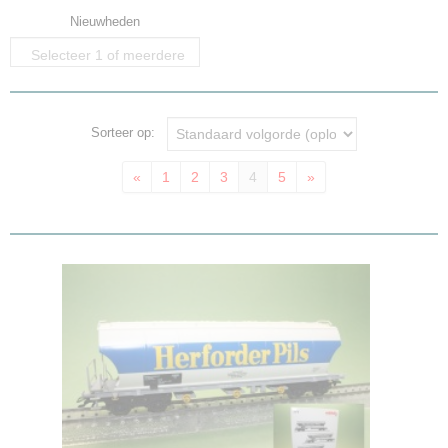
Nieuwheden
Selecteer 1 of meerdere
opties
Sorteer op:
«
1
2
3
4
5
»