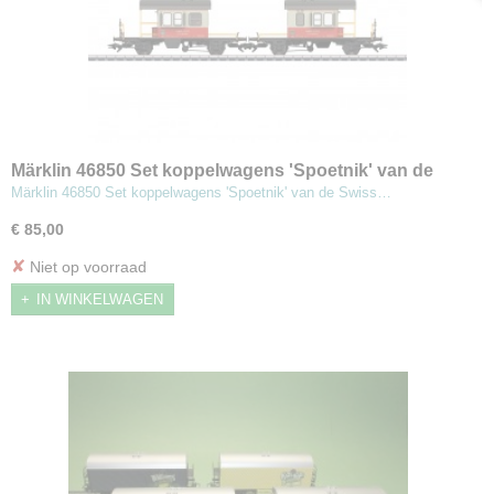
Märklin 46850 Set koppelwagens 'Spoetnik' van de
Swiss Express.
Märklin 46850 Set koppelwagens 'Spoetnik' van de Swiss…
€ 85,00
✘
Niet op voorraad
IN WINKELWAGEN