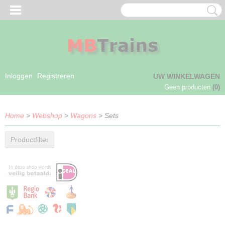
Inloggen
Registreren
UW WINKELWAGEN
Geen producten
(0)
Home
>
Webshop
>
Wagons
> Sets
Productfilter