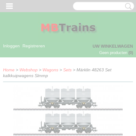
Inloggen
Registreren
UW WINKELWAGEN
Geen producten
(0)
Home
>
Webshop
>
Wagons
>
Sets
> Märklin 48263 Set
kalkkuipwagens Slmmp