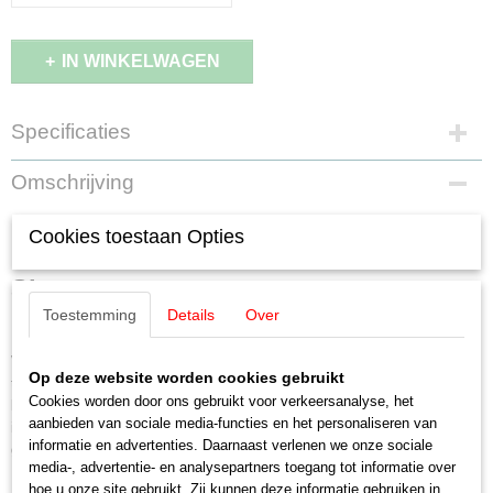
IN WINKELWAGEN
Specificaties
Productcode
Omschrijving
48263
EAN code
Märklin 48263 Set kalkkuipwagens
Cookies toestaan Opties
4001883482637
Productcode leverancier
Slmmp
48263
Toestemming
Details
Over
Schaal
H0 (1:87)
Voorbeeld:
Drie vierassige kalkkuipwagens type Slmmp voor het
Staat
Op deze website worden cookies gebruikt
transport van vochtgevoelig stortgoed. Zwarte onderstellen met lichtgrijze
Nieuw
Cookies worden door ons gebruikt voor verkeersanalyse, het
kuipen. Particuliere wagen van VEB Chemische Werke Buna, Schkopau,
aanbieden van sociale media-functies en het personaliseren van
ingezet door de Deutsche Reichsbahn der DDR (DR/DDR). Zoals in
informatie en advertenties. Daarnaast verlenen we onze sociale
gebruik in tijdperk IV.
media-, advertentie- en analysepartners toegang tot informatie over
hoe u onze site gebruikt. Zij kunnen deze informatie gebruiken in