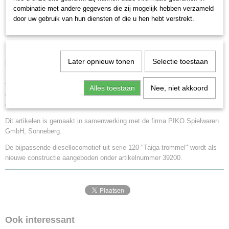
Highlights
combinatie met andere gegevens die zij mogelijk hebben verzameld
Ideale wagen voor complete treinen.
door uw gebruik van hun diensten of die u hen hebt verstrekt.
Verschillende bedrijfsnummers.
Product
Later opnieuw tonen
Selectie toestaan
Model:
Gedetailleerde uitvoering met afzonderlijk gemonteerde details,
zoals gemonteerde eindbordessen. Alle kalkkuipwagens met
verschillende bedrijfsnummers. Wagens afzonderlijk verpakt, met extra
Alles toestaan
Nee, niet akkoord
omverpakking. Lengte over de buffers per wagen 14 cm. Totale lengte
over de buffers ca. 42,5 cm.
Dit artikelen is gemaakt in samenwerking met de firma PIKO Spielwaren
GmbH, Sonneberg.
De bijpassende diesellocomotief uit serie 120 "Taiga-trommel" wordt als
nieuwe constructie aangeboden onder artikelnummer 39200.
Ook interessant