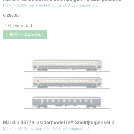
bij stoomlocomotief type 01
Märklin 42490 Set sneltreinrijtuigen FD 226, passend…
€ 280,00
✓
Op voorraad
IN WINKELWAGEN
Märklin 43779 Insidermodel IVA Snelrijtuigenset 2
Märklin 43779 Insidermodel IVA Snelrijtuigenset 2…