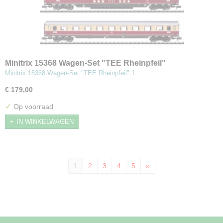
Minitrix 15368 Wagen-Set "TEE Rheinpfeil"
Minitrix 15368 Wagen-Set "TEE Rheinpfeil" 1…
€ 179,00
✓
Op voorraad
IN WINKELWAGEN
1
2
3
4
5
»