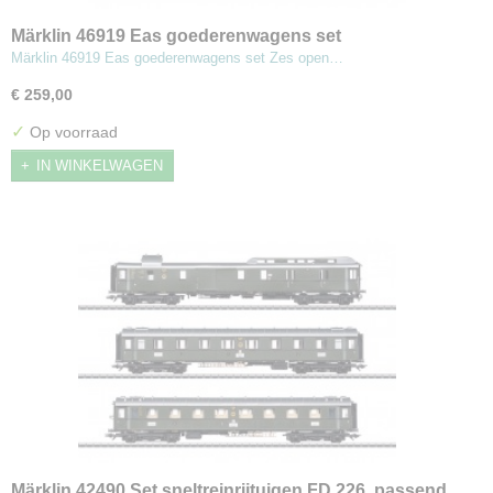
Märklin 46919 Eas goederenwagens set
Märklin 46919 Eas goederenwagens set Zes open…
€ 259,00
✓
Op voorraad
IN WINKELWAGEN
Märklin 42490 Set sneltreinrijtuigen FD 226, passend