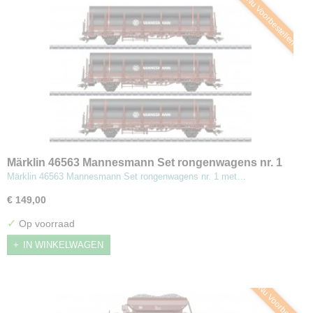
Nu Voorbestellen
Märklin 46563 Mannesmann Set rongenwagens nr. 1
met lading stalen buizen
Märklin 46563 Mannesmann Set rongenwagens nr. 1 met…
€ 149,00
✓
Op voorraad
IN WINKELWAGEN
Nu Voorbestellen