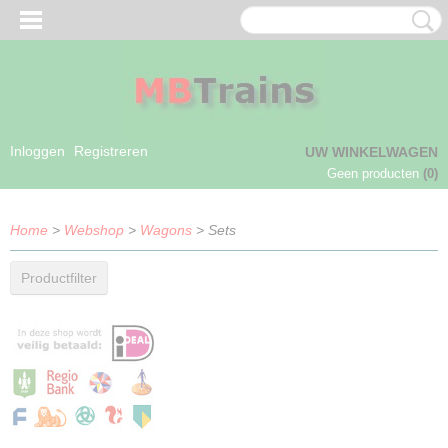
Inloggen
Registreren
UW WINKELWAGEN
Geen producten
(0)
Home
>
Webshop
>
Wagons
> Sets
Productfilter