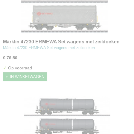
Märklin 47230 ERMEWA Set wagens met zeildoeken
schuifwanden
Märklin 47230 ERMEWA Set wagens met zeildoeken…
€ 76,50
✓
Op voorraad
IN WINKELWAGEN