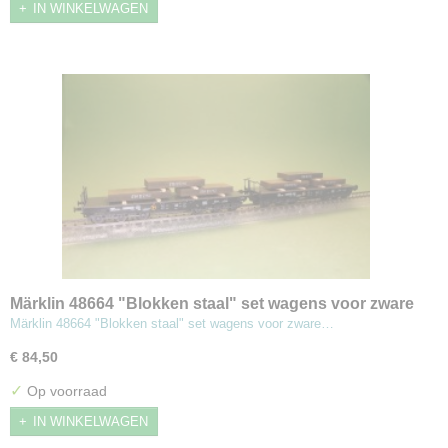
IN WINKELWAGEN
Märklin 48664 "Blokken staal" set wagens voor zware
lasten
Märklin 48664 "Blokken staal" set wagens voor zware…
€ 84,50
✓
Op voorraad
IN WINKELWAGEN