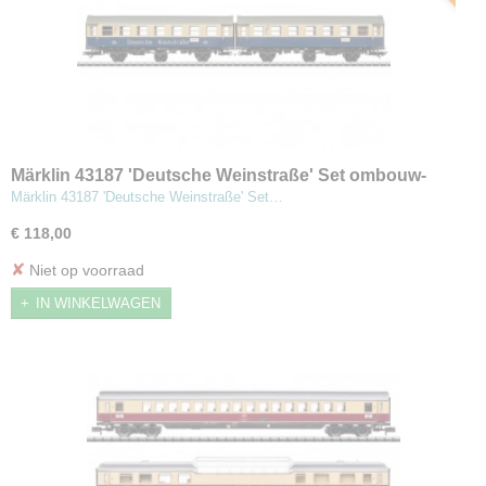
Märklin 43187 'Deutsche Weinstraße' Set ombouw-
rijtuigen
Märklin 43187 'Deutsche Weinstraße' Set…
€ 118,00
✘
Niet op voorraad
IN WINKELWAGEN