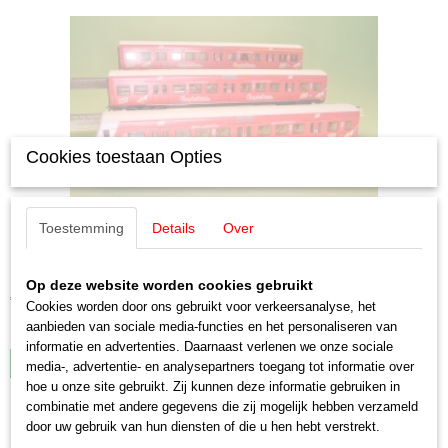
Cookies toestaan Opties
Toestemming
Details
Over
Märklin 43891 Knorr 'Wagen-Set'
Märklin 43891 Knorr 'Wagen-Set' S-Bahn-rijtuig ABx 791,…
Op deze website worden cookies gebruikt
€ 89,50
Cookies worden door ons gebruikt voor verkeersanalyse, het
aanbieden van sociale media-functies en het personaliseren van
✓
Op voorraad
informatie en advertenties. Daarnaast verlenen we onze sociale
IN WINKELWAGEN
media-, advertentie- en analysepartners toegang tot informatie over
hoe u onze site gebruikt. Zij kunnen deze informatie gebruiken in
combinatie met andere gegevens die zij mogelijk hebben verzameld
door uw gebruik van hun diensten of die u hen hebt verstrekt.