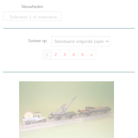
Nieuwheden
Selecteer 1 of meerdere
opties
Sorteer op:
1
2
3
4
5
»