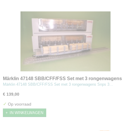
Märklin 47148 SBB/CFF/FSS Set met 3 rongenwagens
Snps
Märklin 47148 SBB/CFF/FSS Set met 3 rongenwagens Snps 3…
€ 139,00
✓
Op voorraad
IN WINKELWAGEN