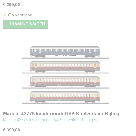
€ 299,00
✓
Op voorraad
IN WINKELWAGEN
Märklin 43778 Insidermodel IVA Snelverkeer Rijtuig
set 1
Märklin 43778 Insidermodel IVA Snelverkeer Rijtuig set…
€ 399,00