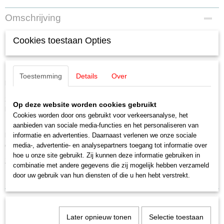
EAN code
Omschrijving
4028106182952
Productcode leverancier
Minitrix 18295 Personenwagen set
Cookies toestaan Opties
18295
Schaal
deel 1
N (1:160)
Toestemming
Details
Over
Staat
MHI
Nieuw
2 ombouwrijtuigen Byg 514, 2e klas, en 1 sneltreinrijtuig ABnb 703, 1e/2e
Op deze website worden cookies gebruikt
klas, zoals ze er rond 1973 uitzagen als "N 2846 Bamberg - Hof" voor de
Cookies worden door ons gebruikt voor verkeersanalyse, het
Deutsche Bundesbahn (DB) .
aanbieden van sociale media-functies en het personaliseren van
Model:
informatie en advertenties. Daarnaast verlenen we onze sociale
Alle wagens met mechaniek voor kortkoppeling.Totale lengte over
de buffers 409 mm
media-, advertentie- en analysepartners toegang tot informatie over
hoe u onze site gebruikt. Zij kunnen deze informatie gebruiken in
Zomernieuws Minitrix 2024
combinatie met andere gegevens die zij mogelijk hebben verzameld
door uw gebruik van hun diensten of die u hen hebt verstrekt.
Later opnieuw tonen
Selectie toestaan