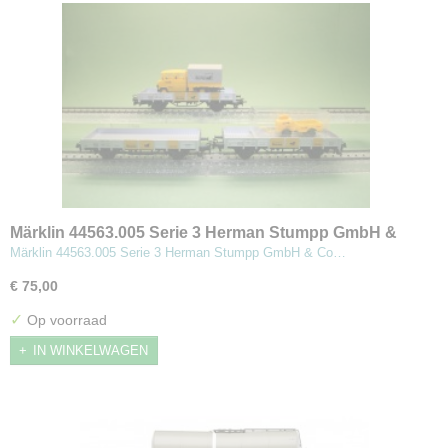
Märklin 44563.005 Serie 3 Herman Stumpp GmbH &
Co (#2004.701)
Märklin 44563.005 Serie 3 Herman Stumpp GmbH & Co…
€ 75,00
✓
Op voorraad
IN WINKELWAGEN