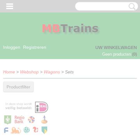
Inloggen
Registreren
UW WINKELWAGEN
Geen producten
(0)
Home
>
Webshop
>
Wagons
> Sets
Productfilter