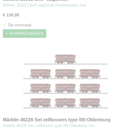
Minitrix 15002 GmP wagonset Goederentrein met…
€ 135,00
✓
Op voorraad
IN WINKELWAGEN
Märklin 46226 Set zelflossers type 00t Oldenburg
Märklin 46226 Set zelflossers type 00t Oldenburg Tien…