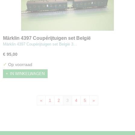
Märklin 4397 Coupérijtuigen set België
Märklin 4397 Coupérijtuigen set België 3…
€ 95,00
✓
Op voorraad
IN WINKELWAGEN
«
1
2
3
4
5
»