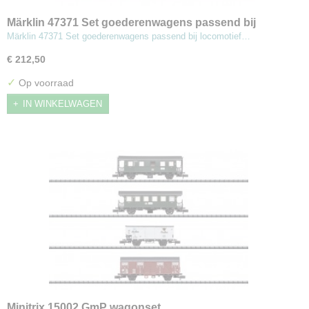
Märklin 47371 Set goederenwagens passend bij
locomotief type 193
Märklin 47371 Set goederenwagens passend bij locomotief…
€ 212,50
✓
Op voorraad
IN WINKELWAGEN
Minitrix 15002 GmP wagonset