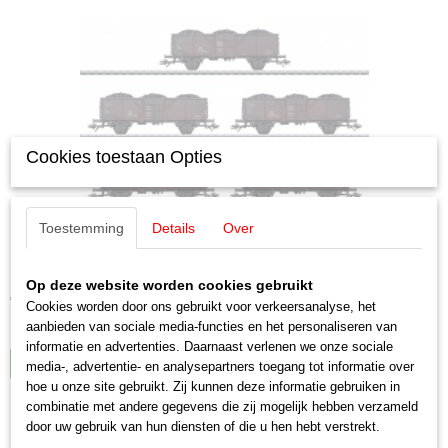
Cookies toestaan Opties
Toestemming
Details
Over
Märklin 44311 Set Goederenwagens type Fd-z-72 Ommv
Märklin 44311 Set Goederenwagens type Fd-z-72 Ommv…
Op deze website worden cookies gebruikt
€ 89,95
Cookies worden door ons gebruikt voor verkeersanalyse, het
aanbieden van sociale media-functies en het personaliseren van
✓
Op voorraad
informatie en advertenties. Daarnaast verlenen we onze sociale
IN WINKELWAGEN
media-, advertentie- en analysepartners toegang tot informatie over
hoe u onze site gebruikt. Zij kunnen deze informatie gebruiken in
combinatie met andere gegevens die zij mogelijk hebben verzameld
door uw gebruik van hun diensten of die u hen hebt verstrekt.