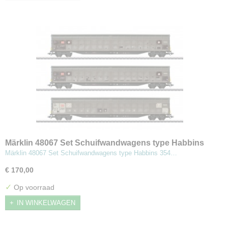
Märklin 48067 Set Schuifwandwagens type Habbins
354
Märklin 48067 Set Schuifwandwagens type Habbins 354…
€ 170,00
✓
Op voorraad
IN WINKELWAGEN