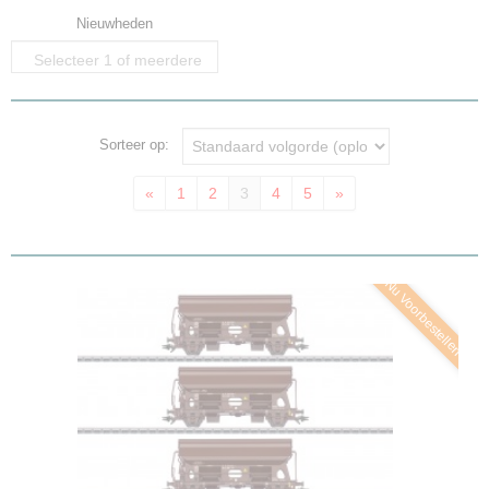
Nieuwheden
Selecteer 1 of meerdere
opties
Sorteer op:
«
1
2
3
4
5
»
Nu Voorbestellen