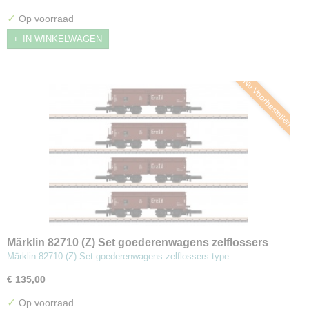
✓
Op voorraad
IN WINKELWAGEN
Nu Voorbestellen
Märklin 82710 (Z) Set goederenwagens zelflossers
type OOtz 44
Märklin 82710 (Z) Set goederenwagens zelflossers type…
€ 135,00
✓
Op voorraad