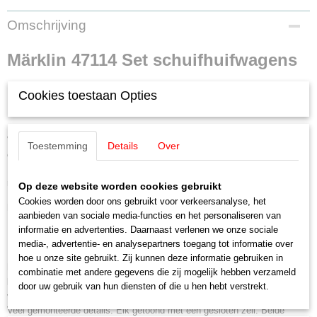
Productcode
Omschrijving
47114
EAN code
Märklin 47114 Set schuifhuifwagens
4001883471143
Productcode leverancier
DSB
Cookies toestaan Opties
47114
Schaal
H0 (1:87)
Voorbeeld:
Twee vierassige schuifzeilwagens type Rilns, particulier
Staat
Toestemming
Details
Over
eigendom van de AAE, ingezet bij de Deense Staatsspoorwegen (DSB).
Nieuw
Europese standaarduitvoering met een lengte van 19,90 m. Uitvoering
met vierkante buffers en parkeerrem. Bedrijfstoestand rond 2001
Op deze website worden cookies gebruikt
Cookies worden door ons gebruikt voor verkeersanalyse, het
Highlights
aanbieden van sociale media-functies en het personaliseren van
Verschillende bedrijfsnummers.
informatie en advertenties. Daarnaast verlenen we onze sociale
Met handwiel voor parkeerrem.
media-, advertentie- en analysepartners toegang tot informatie over
hoe u onze site gebruikt. Zij kunnen deze informatie gebruiken in
Product
combinatie met andere gegevens die zij mogelijk hebben verzameld
Model:
Beide wagens met draaistellen type Y 25. Metalen inzetstukken
door uw gebruik van hun diensten of die u hen hebt verstrekt.
voor goede rijeigenschappen. Specifieke afwerking van de ondervloeren.
Veel gemonteerde details. Elk getoond met een gesloten zeil. Beide