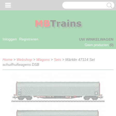
Inloggen
Registreren
UW WINKELWAGEN
Geen producten
(0)
Home
>
Webshop
>
Wagons
>
Sets
> Märklin 47114 Set
schuifhuifwagens DSB