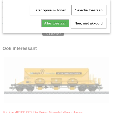
wagens met verschillende bedrijfsnummers, afzonderlijk verpakt en
bestempeld. Extra omverpakking.
Later opnieuw tonen
Selectie toestaan
Lengte over de buffers per wagen 22,9 cm.
Gelijkstroomwielstel per wagen E700580.
Alles toestaan
Nee, niet akkoord
Ook interessant
Märklin 48100.002 De Beijer Grondstoffen zijlosser