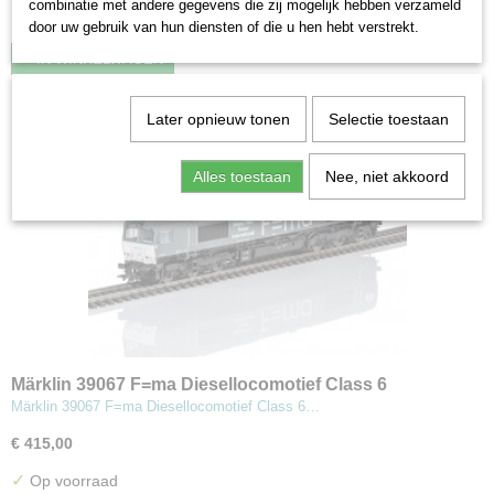
combinatie met andere gegevens die zij mogelijk hebben verzameld
✓
Op voorraad
door uw gebruik van hun diensten of die u hen hebt verstrekt.
IN WINKELWAGEN
Later opnieuw tonen
Selectie toestaan
Alles toestaan
Nee, niet akkoord
Märklin 39067 F=ma Diesellocomotief Class 6
Märklin 39067 F=ma Diesellocomotief Class 6…
€ 415,00
✓
Op voorraad