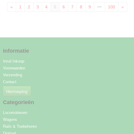
«
1
2
3
4
5
6
7
8
9
•••
100
»
Informatie
Inruil Inkoop
Voorwaarden
Verzending
Contact
Herroeping
Categorieën
Locomotieven
Wagons
Rails & Toebehoren
Digitaal