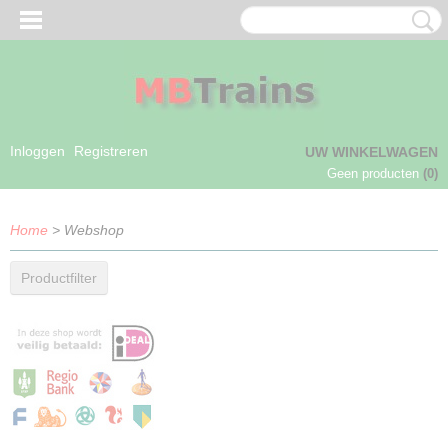
Inloggen
Registreren
UW WINKELWAGEN
Geen producten
(0)
Home
> Webshop
Productfilter