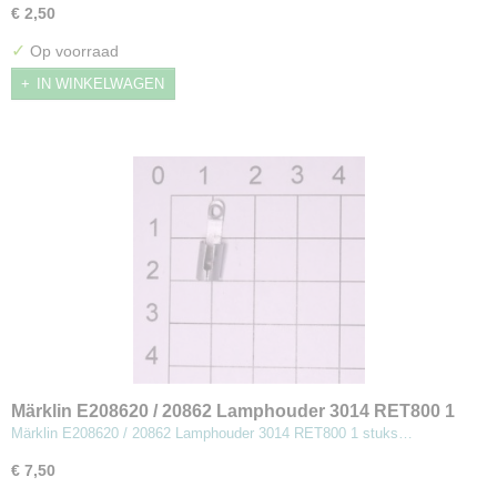
€ 2,50
✓
Op voorraad
IN WINKELWAGEN
Märklin E208620 / 20862 Lamphouder 3014 RET800 1
stuks (MBT8)
Märklin E208620 / 20862 Lamphouder 3014 RET800 1 stuks…
€ 7,50