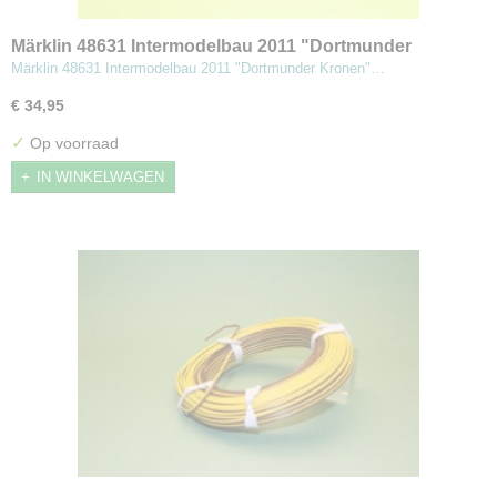
Märklin 48631 Intermodelbau 2011 "Dortmunder
Kronen"
Märklin 48631 Intermodelbau 2011 "Dortmunder Kronen"…
€ 34,95
✓
Op voorraad
IN WINKELWAGEN