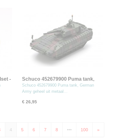
set -
Schuco 452679900 Puma tank,
German Army
m
Schuco 452679900 Puma tank, German
Army geheel uit metaal…
€ 26,95
3
4
5
6
7
8
•••
100
»