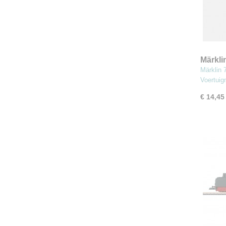
Märkli
stuks
Märklin 
Voertui
€ 14,45