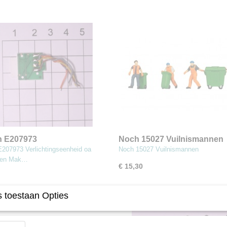
n E207973
Noch 15027 Vuilnismannen
htingseenheid oa NS6400 en
E207973 Verlichtingseenheid oa
Noch 15027 Vuilnismannen
204 (MBT8)
 en Mak…
€ 15,30
 toestaan Opties