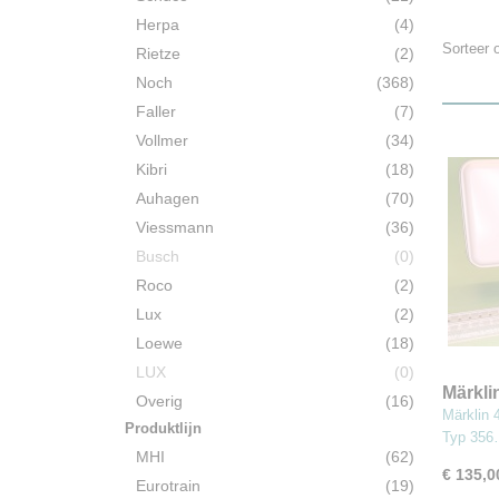
Herpa
(4)
Sorteer
Rietze
(2)
Noch
(368)
Faller
(7)
Vollmer
(34)
Kibri
(18)
Auhagen
(70)
Viessmann
(36)
Busch
(0)
Roco
(2)
Lux
(2)
Loewe
(18)
LUX
(0)
Märkl
Overig
(16)
Porsch
Märklin
Produktlijn
Typ 35
MHI
(62)
€ 135,0
Eurotrain
(19)