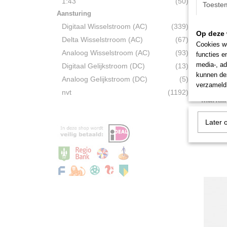
1:43
(50)
Toeste
Aansturing
Digitaal Wisselstroom (AC)
(339)
Op deze 
Delta Wisselstrroom (AC)
(67)
Cookies wo
Analoog Wisselstroom (AC)
(93)
functies e
media-, ad
Digitaal Gelijkstroom (DC)
(13)
kunnen dez
Analoog Gelijkstroom (DC)
(5)
verzameld 
nvt
(1192)
Märkli
Boogst
Märklin 
= 515 m
Later 
€ 4,75