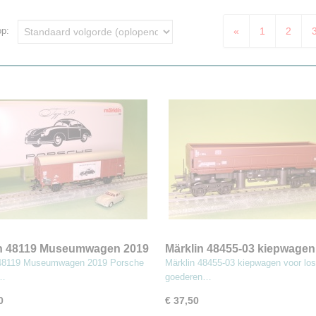
«
1
2
 op:
in 48119 Museumwagen 2019
Märklin 48455-03 kiepwagen
e Typ 356
los gestorte goederen
 48119 Museumwagen 2019 Porsche
Märklin 48455-03 kiepwagen voor los
6…
goederen…
0
€ 37,50