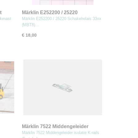
t
Märklin E252200 / 25220
p 2)
Schakelrelais 33xx (MBT8)
rkmast
Märklin E252200 / 25220 Schakelrelais 33xx
(MBT8)…
€ 18,00
Märklin 7522 Middengeleider
isolatie K-rails (5 stuks)
Märklin 7522 Middengeleider isolatie K-rails