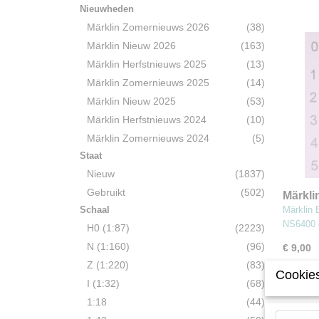
Nieuwheden
Märklin Zomernieuws 2026
(38)
Märklin Nieuw 2026
(163)
Märklin Herfstnieuws 2025
(13)
Märklin Zomernieuws 2025
(14)
Märklin Nieuw 2025
(53)
Märklin Herfstnieuws 2024
(10)
Märklin Zomernieuws 2024
(5)
Staat
Nieuw
(1837)
Gebruikt
(502)
Märkli
Verlic
Schaal
Märklin 
Mak 1
NS6400
H0 (1:87)
(2223)
N (1:160)
(96)
€ 9,00
Z (1:220)
(83)
Cookies
I (1:32)
(68)
1:18
(44)