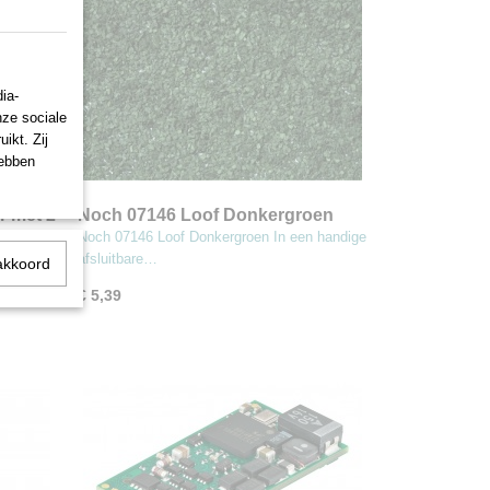
ia-
nze sociale
ikt. Zij
hebben
r met 2
Noch 07146 Loof Donkergroen
i-pin oa
Noch 07146 Loof Donkergroen In een handige
afsluitbare…
akkoord
€ 5,39