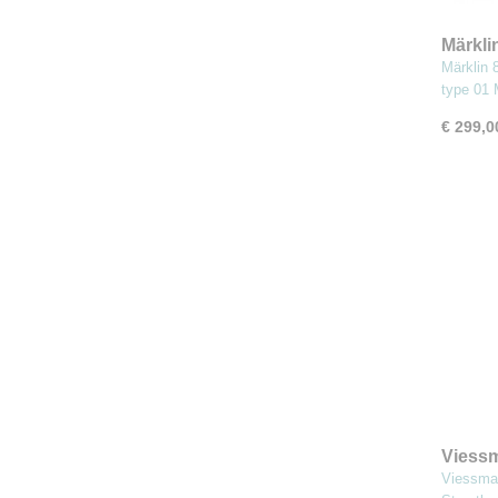
Märkli
stooml
Märklin 
type 01
€ 299,0
Viess
LED wi
Viessma