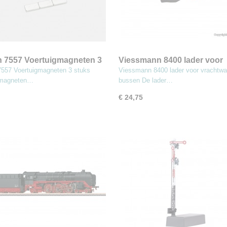
n 7557 Voertuigmagneten 3
Viessmann 8400 lader voor
vrachtwagens en bussen
7557 Voertuigmagneten 3 stuks
Viessmann 8400 lader voor vrachtw
gmagneten…
bussen De lader…
€ 24,75