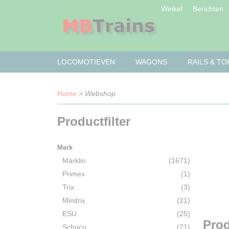
Winkel
Berichten
LOCOMOTIEVEN
WAGONS
RAILS & T
Home
> Webshop
Productfilter
Merk
Märklin
(1671)
Primex
(1)
Trix
(3)
Minitrix
(21)
ESU
(25)
Pro
Schuco
(21)