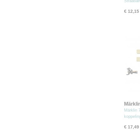
Straatla
€ 12,15
Märkli
deelba
Märklin 
"Donn
koppeli
€ 17,49