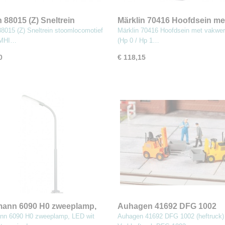
n 88015 (Z) Sneltrein
Märklin 70416 Hoofdsein me
ocomotief type 01
vakwerkmast (Hp 0 / Hp 1 /H
88015 (Z) Sneltrein stoomlocomotief
Märklin 70416 Hoofdsein met vakwe
 MHI…
(Hp 0 / Hp 1…
0
€ 118,15
mann 6090 H0 zweeplamp,
Auhagen 41692 DFG 1002
t
(heftruck)
nn 6090 H0 zweeplamp, LED wit
Auhagen 41692 DFG 1002 (heftruck)