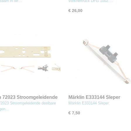
ntaarn in de…
Vorkheftruck DFG 1002.…
€ 26,00
n 72023 Stroomgeleidende
Märklin E333144 Sleper
re koppelingen
72023 Stroomgeleidende deelbare
Märklin E333144 Sleper
erbüchse"
ngen…
€ 7,50