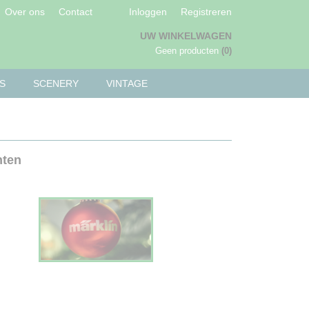
Over ons
Contact
Inloggen
Registreren
UW WINKELWAGEN
Geen producten
(0)
S
SCENERY
VINTAGE
hten