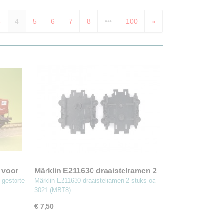
3
4
5
6
7
8
•••
100
»
 voor
Märklin E211630 draaistelramen 2
stuks oa 3021 (MBT8)
 gestorte
Märklin E211630 draaistelramen 2 stuks oa
3021 (MBT8)
€ 7,50