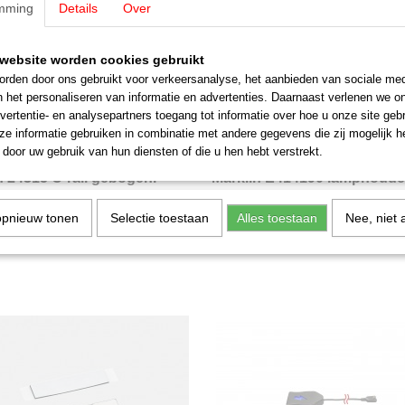
mming
Details
Over
website worden cookies gebruikt
rden door ons gebruikt voor verkeersanalyse, het aanbieden van sociale med
n het personaliseren van informatie en advertenties. Daarnaast verlenen we o
vertentie- en analysepartners toegang tot informatie over hoe u onze site gebru
e informatie gebruiken in combinatie met andere gegevens die zij mogelijk 
door uw gebruik van hun diensten of die u hen hebt verstrekt.
n 24315 C-rail gebogen.
Märklin E414190 lamphoude
raal R3 = 515 mm / 15°
bi-pin oa 3742 (MBT8)
24315 C-rail gebogen. Boogstraal R3
Märklin E414190 lamphouder met 2 b
m /…
3742 (MBT8)…
opnieuw tonen
Selectie toestaan
Alles toestaan
Nee, niet 
€ 7,50