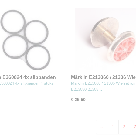
n E360824 4x slipbanden
Märklin E213060 / 21306 Wiel
Lade 1-
E360824 4x slipbanden 4 stuks
Märklin E213060 / 21306 Wielset ic
E213080 21308…
€ 25,50
«
1
2