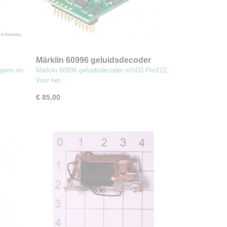
Märklin 60996 geluidsdecoder
mSD3 PluX22
agens en
Märklin 60996 geluidsdecoder mSD3 PluX22
Voor het…
€ 85,00