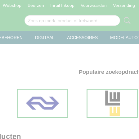
Webshop
Beurzen
Inruil Inkoop
Voorwaarden
Verzending
OEBEHOREN
DIGITAAL
ACCESSOIRES
MODELAUTO'
Populaire zoekopdrac
ducten