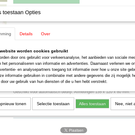
 toestaan Opties
Specificaties
EAN code
4001883060439
Omschrijving
mming
Productcode leverancier
Details
Over
6043
Staat
Gebruikt
Märklin 6043 Memory
website worden cookies gebruikt
Rijwegschakelbord. Het schakelen van meerdere elektrische accesso
rden door ons gebruikt voor verkeersanalyse, het aanbieden van sociale med
één toets bediend worden. Slaat in elk van de 24 mogelijke rijwegen d
n het personaliseren van informatie en advertenties. Daarnaast verlenen we o
maximaal 20 wissels of seinen op. Maximaal 4 memory's op de control
vertentie- en analysepartners toegang tot informatie over hoe u onze site gebru
Invoer van de stelbevelen via keyboard of interface. Bedrijf ook zond
e informatie gebruiken in combinatie met andere gegevens die zij mogelijk 
mogelijk. Weergave van de actueel opgeroepen rijwegen door LED's.
door uw gebruik van hun diensten of die u hen hebt verstrekt.
Na afschakelen van de baan blijven de rijwegen en de laatst actuele 
Geschikt voor automatisch bedrijf. Afmetingen 135 x 120 x 80 mm.
- Totale programma 2000 / 2006
opnieuw tonen
Selectie toestaan
Alles toestaan
Nee, niet 
Nieuwstaat!