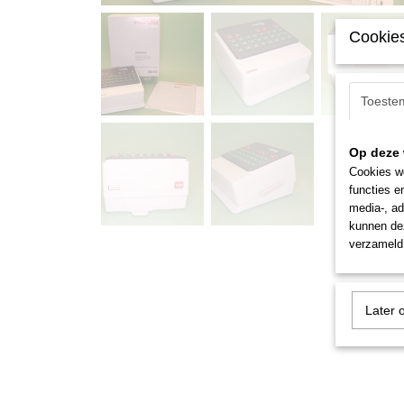
Cookies
Toeste
Op deze 
Cookies wo
functies e
media-, ad
kunnen dez
verzameld 
Later 