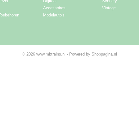
ieven
Digitaal
Scenery
Accessoires
Vintage
Toebehoren
Modelauto's
© 2026 www.mbtrains.nl - Powered by Shoppagina.nl