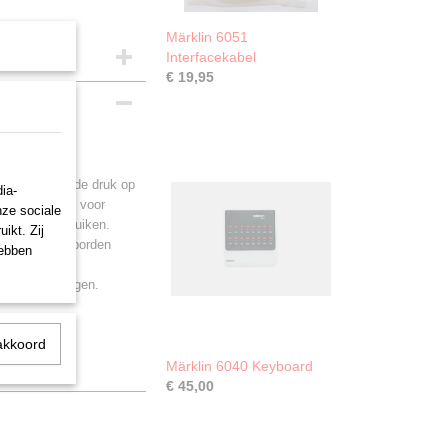
Märklin 6051
Interfacekabel
€ 19,95
ires kan met de druk op
ia-
e stelbevelen voor
nze sociale
 unit te gebruiken.
ikt. Zij
er de schakelborden
hebben
stand opgeslagen.
akkoord
Märklin 6040 Keyboard
€ 45,00