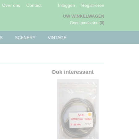
Over ons
Contact
Inloggen
Registreren
UW WINKELWAGEN
Geen producten
(0)
S
SCENERY
VINTAGE
Ook interessant