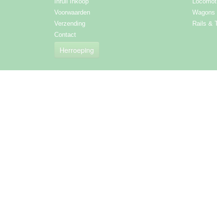
Inruil Inkoop
Locomot
Voorwaarden
Wagons
Verzending
Rails & 
Contact
Herroeping