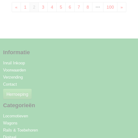
«
1
2
3
4
5
6
7
8
•••
100
»
Informatie
Inruil Inkoop
Voorwaarden
Verzending
Contact
Herroeping
Categorieën
Locomotieven
Wagons
Rails & Toebehoren
Digitaal