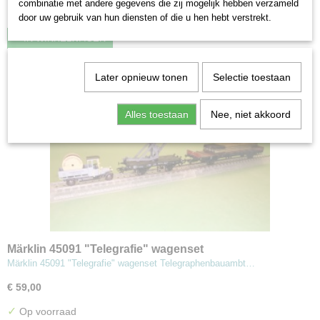
combinatie met andere gegevens die zij mogelijk hebben verzameld
✓
Op voorraad
door uw gebruik van hun diensten of die u hen hebt verstrekt.
IN WINKELWAGEN
Later opnieuw tonen
Selectie toestaan
Alles toestaan
Nee, niet akkoord
Märklin 45091 "Telegrafie" wagenset
Märklin 45091 "Telegrafie" wagenset Telegraphenbauambt…
€ 59,00
✓
Op voorraad