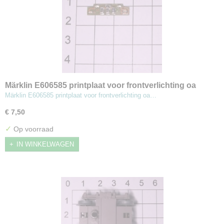
Märklin E606585 printplaat voor frontverlichting oa
37865 (MBT8)
Märklin E606585 printplaat voor frontverlichting oa…
€ 7,50
✓
Op voorraad
IN WINKELWAGEN