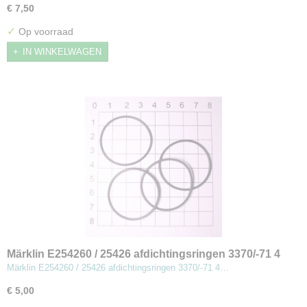
€ 7,50
✓
Op voorraad
IN WINKELWAGEN
Märklin E254260 / 25426 afdichtingsringen 3370/-71 4
stuks (MBT8)
Märklin E254260 / 25426 afdichtingsringen 3370/-71 4…
€ 5,00