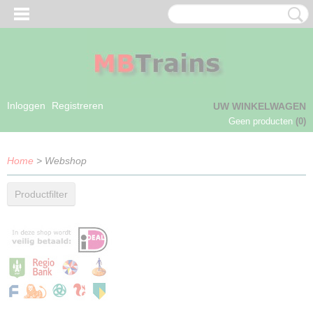
Inloggen
Registreren
UW WINKELWAGEN
Geen producten
(0)
Home
> Webshop
Productfilter