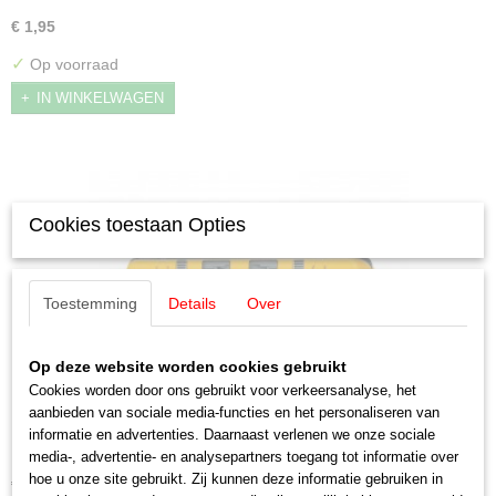
€ 1,95
✓
Op voorraad
IN WINKELWAGEN
Cookies toestaan Opties
Toestemming
Details
Over
Op deze website worden cookies gebruikt
Cookies worden door ons gebruikt voor verkeersanalyse, het
aanbieden van sociale media-functies en het personaliseren van
Märklin 37809 Bahnbau Gruppe Diesellocomotief type V
informatie en advertenties. Daarnaast verlenen we onze sociale
220
Märklin 37809 Bahnbau Gruppe Diesellocomotief type V…
media-, advertentie- en analysepartners toegang tot informatie over
hoe u onze site gebruikt. Zij kunnen deze informatie gebruiken in
€ 330,00