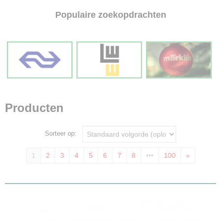
Populaire zoekopdrachten
Producten
Sorteer op:
1
2
3
4
5
6
7
8
•••
100
»