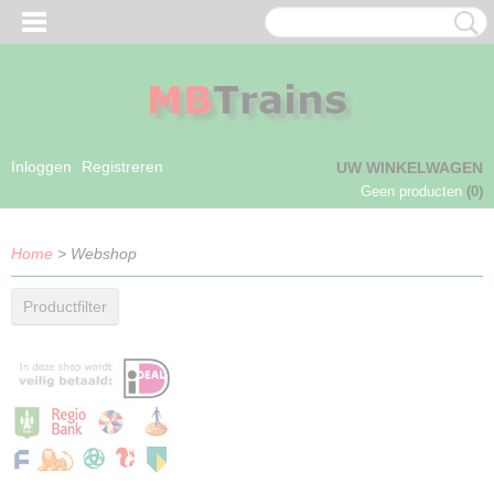
Inloggen
Registreren
UW WINKELWAGEN
Geen producten
(0)
Home
> Webshop
Productfilter