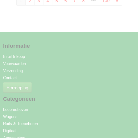
1
2
3
4
5
6
7
8
•••
100
»
Informatie
Inruil Inkoop
Voorwaarden
Verzending
Contact
Herroeping
Categorieën
Locomotieven
Wagons
Rails & Toebehoren
Digitaal
Accessoires