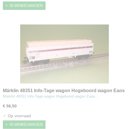
IN WINKELWAGEN
Märklin 48351 Info-Tage wagon Hogeboord wagon Eaos
beladen met hout
Märklin 48351 Info-Tage wagon Hogeboord wagon Eaos…
€ 56,50
✓
Op voorraad
IN WINKELWAGEN