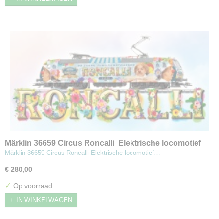
Märklin 36659 Circus Roncalli Elektrische locomotief
type 185.1
Märklin 36659 Circus Roncalli Elektrische locomotief…
€ 280,00
✓
Op voorraad
IN WINKELWAGEN