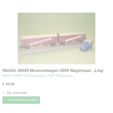
Märklin 48009 Museumwagen 2009 Wagenpaar „Leig-
eenheid” type Gllmghs 37
Märklin 48009 Museumwagen 2009 Wagenpaar…
€ 35,00
✓
Op voorraad
IN WINKELWAGEN