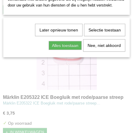
✓
Op voorraad
door uw gebruik van hun diensten of die u hen hebt verstrekt.
IN WINKELWAGEN
Later opnieuw tonen
Selectie toestaan
Alles toestaan
Nee, niet akkoord
Märklin E205322 ICE Boegluik met rode/paarse streep
(MBT8)
Märklin E205322 ICE Boegluik met rode/paarse streep…
€ 3,75
✓
Op voorraad
IN WINKELWAGEN