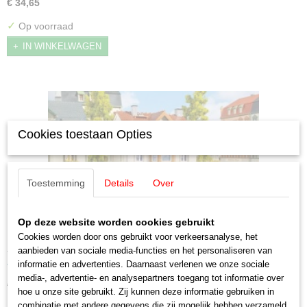
€ 34,65
✓
Op voorraad
IN WINKELWAGEN
Cookies toestaan Opties
Toestemming
Details
Over
Op deze website worden cookies gebruikt
Cookies worden door ons gebruikt voor verkeersanalyse, het
Auhagen 12355 Fotostudio Peggy
aanbieden van sociale media-functies en het personaliseren van
Auhagen 12355 Fotostudio Peggy Fotostudio Peggy. Een typisch…
informatie en advertenties. Daarnaast verlenen we onze sociale
media-, advertentie- en analysepartners toegang tot informatie over
€ 26,95
hoe u onze site gebruikt. Zij kunnen deze informatie gebruiken in
combinatie met andere gegevens die zij mogelijk hebben verzameld