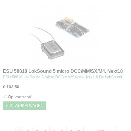
ESU 58818 LokSound 5 micro DCC/MM/SX/M4, Next18
ESU 58818 LokSound 5 micro DCC/MM/SX/M4, Next18 De LokSound…
€ 103,50
✓
Op voorraad
IN WINKELWAGEN