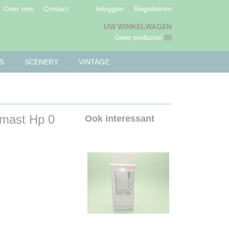
Over ons
Contact
Inloggen
Registreren
UW WINKELWAGEN
Geen producten
(0)
S
SCENERY
VINTAGE
kmast Hp 0
Ook interessant