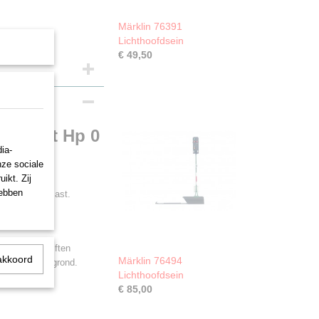
Märklin 76391
Lichthoofdsein
€ 49,50
erkmast Hp 0
ia-
nze sociale
ikt. Zij
hebben
ijze vakwerkmast.
p 0 /Hp 2).
naalvoorschriften
akkoord
Märklin 76494
ebouw) achtergrond.
Lichthoofdsein
€ 85,00