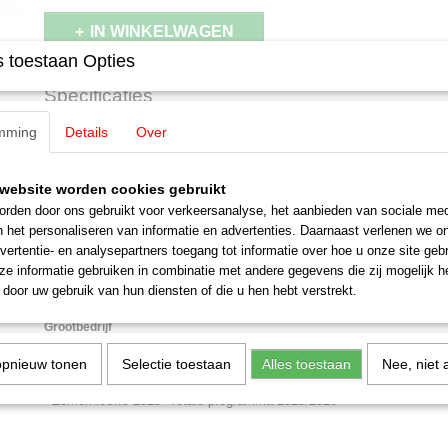
IN WINKELWAGEN
 toestaan Opties
Specificaties
EAN code
4001883704159
mming
Details
Over
Omschrijving
Productcode leverancier
70415
Schaal
H0 (1:87)
Märklin 70415 Hoofdsein met vakw
website worden cookies gebruikt
Staat
Nieuw
rden door ons gebruikt voor verkeersanalyse, het aanbieden van sociale med
n het personaliseren van informatie en advertenties. Daarnaast verlenen we o
/Hp 1 / Hp 2)
vertentie- en analysepartners toegang tot informatie over hoe u onze site gebru
e informatie gebruiken in combinatie met andere gegevens die zij mogelijk 
Met twee ongekoppelde (kleur-) negatieve armen en opengewerkte gr
door uw gebruik van hun diensten of die u hen hebt verstrekt.
Wisseling van rood naar groen (Hp 0 /Hp 1) of rood naar groen/geel (H
Grootbedrijf
De armseinen met 'Negatieve vleugels' werden vroeger volgens de sig
opnieuw tonen
Selectie toestaan
Alles toestaan
Nee, niet 
geplaatst op plaatsen met een groene of donkere (bijvoorbeeld een g
- Zomernieuws 2025
- Totale programma 2025/2026