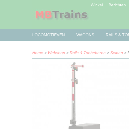
Winkel
Berichten
LOCOMOTIEVEN
WAGONS
RAILS & T
Home
>
Webshop
>
Rails & Toebehoren
>
Seinen
> M