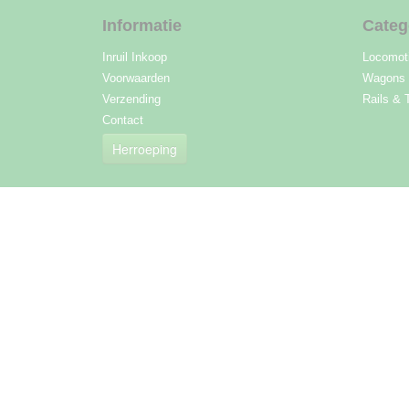
Informatie
Categ
Inruil Inkoop
Locomot
Voorwaarden
Wagons
Verzending
Rails & 
Contact
Herroeping