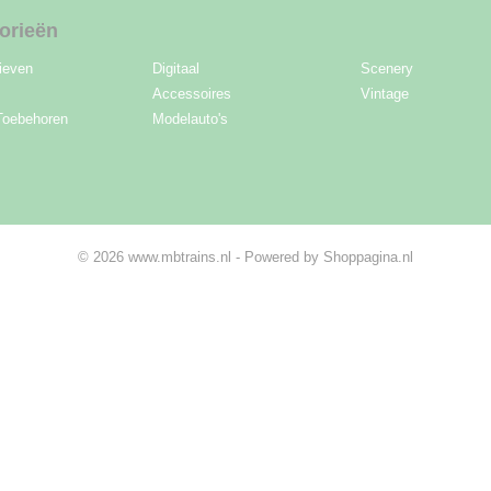
orieën
ieven
Digitaal
Scenery
Accessoires
Vintage
Toebehoren
Modelauto's
© 2026 www.mbtrains.nl - Powered by Shoppagina.nl