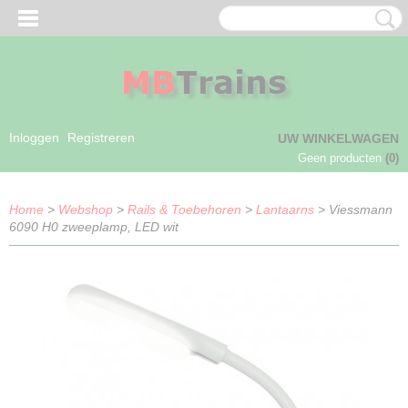
Inloggen
Registreren
UW WINKELWAGEN
Geen producten
(0)
Home
>
Webshop
>
Rails & Toebehoren
>
Lantaarns
> Viessmann
6090 H0 zweeplamp, LED wit