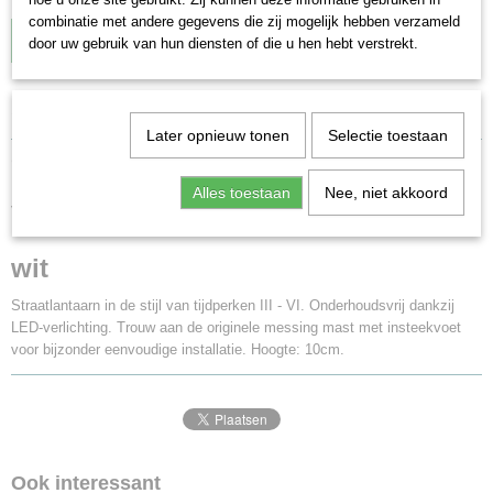
combinatie met andere gegevens die zij mogelijk hebben verzameld
IN WINKELWAGEN
door uw gebruik van hun diensten of die u hen hebt verstrekt.
Specificaties
Later opnieuw tonen
Selectie toestaan
EAN code
Omschrijving
4026602609027
Alles toestaan
Nee, niet akkoord
Productcode leverancier
Viessmann 6090 H0 zweeplamp, LED
6090
Schaal
wit
H0 (1:87)
Staat
Straatlantaarn in de stijl van tijdperken III - VI. Onderhoudsvrij dankzij
Nieuw
LED-verlichting. Trouw aan de originele messing mast met insteekvoet
voor bijzonder eenvoudige installatie. Hoogte: 10cm.
Ook interessant