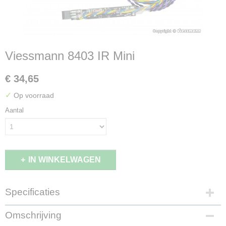
Viessmann 8403 IR Mini
€ 34,65
✓
Op voorraad
Aantal
IN WINKELWAGEN
Specificaties
EAN code
Omschrijving
4026602084039