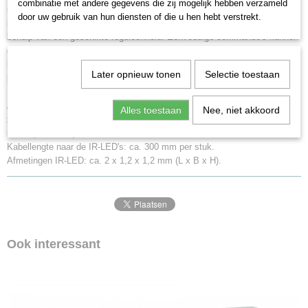
combinatie met andere gegevens die zij mogelijk hebben verzameld
stuuringang. Deze ingang maakt het ook mogelijk om de module aan te
door uw gebruik van hun diensten of die u hen hebt verstrekt.
sturen met een schakelaar, relaiscontact of DCC-schakelcommando met
behulp van een geschikte regeleenheid. Eenvoudige commando's kunnen
ook worden gegenereerd door de module in en uit te schakelen,
bijvoorbeeld om alleen knippercommando's te verzenden wanneer de
Later opnieuw tonen
Selectie toestaan
betreffende kruising is ingesteld.
Afmetingen printplaat met kabeluitgang: ca. 45 x 5 x 5 mm (L
Alles toestaan
Nee, niet akkoord
x B x H). Aanbevolen inbouwruimte (programmeerconnector): ca. 55 x 5 x
5 mm (L x B x H).
Kabellengte naar de IR-LED's: ca. 300 mm per stuk.
Afmetingen IR-LED: ca. 2 x 1,2 x 1,2 mm (L x B x H).
Ook interessant