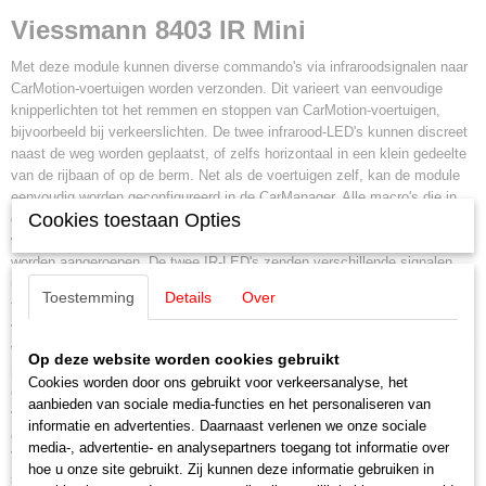
Viessmann 8403 IR Mini
Met deze module kunnen diverse commando's via infraroodsignalen naar
CarMotion-voertuigen worden verzonden. Dit varieert van eenvoudige
knipperlichten tot het remmen en stoppen van CarMotion-voertuigen,
bijvoorbeeld bij verkeerslichten. De twee infrarood-LED's kunnen discreet
naast de weg worden geplaatst, of zelfs horizontaal in een klein gedeelte
van de rijbaan of op de berm. Net als de voertuigen zelf, kan de module
eenvoudig worden geconfigureerd in de CarManager. Alle macro's die in
Cookies toestaan Opties
de voertuigen zijn opgeslagen, zijn toegankelijk via de module, zelfs die
welke om technische redenen niet via magnetische sequenties kunnen
worden aangeroepen. De twee IR-LED's zenden verschillende signalen
uit, afhankelijk van de geselecteerde bedrijfsmodus. Een van de vele
Toestemming
Details
Over
toepassingen is nauwkeurig stoppen bij een verkeerslicht of een
vergelijkbare locatie. De eerste IR-LED wordt op korte afstand voor het
verkeerslicht geplaatst en geeft het commando om af te remmen wanneer
Op deze website worden cookies gebruikt
het licht op rood springt. Het voertuig komt dan soepel tot stilstand op
Cookies worden door ons gebruikt voor verkeersanalyse, het
een optionele stopmagneet (noordpool). De tweede IR-LED bevindt zich
aanbieden van sociale media-functies en het personaliseren van
vlakbij het verkeerslicht en geeft het startcommando wanneer het licht op
informatie en advertenties. Daarnaast verlenen we onze sociale
groen springt. De module wordt rechtstreeks aangestuurd door de
media-, advertentie- en analysepartners toegang tot informatie over
Viessmann verkeerslichtregeleenheid (artikelnummer 5094 of 5095) of de
hoe u onze site gebruikt. Zij kunnen deze informatie gebruiken in
spoorwegovergangsregeleenheid (artikelnummer 5104 of 5107) via de