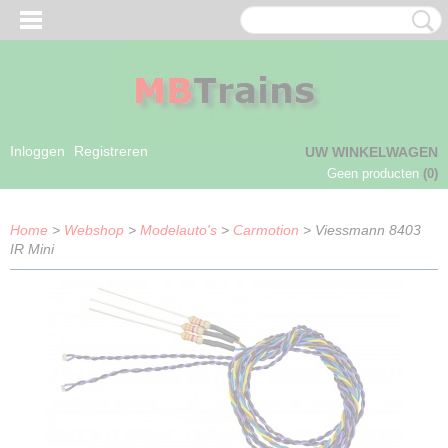
Inloggen
Registreren
UW WINKELWAGEN
Geen producten
(0)
Home
>
Webshop
>
Modelauto's
>
Carmotion
> Viessmann 8403
IR Mini