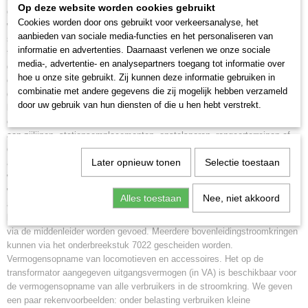
Op deze website worden cookies gebruikt
gewone rijbedrijf meerdere treinen onafhankelijk van elkaar moeten rijden,
Cookies worden door ons gebruikt voor verkeersanalyse, het
wordt de modelbaan in meerdere stroomkringen onderverdeeld. Aan elke
aanbieden van sociale media-functies en het personaliseren van
stroomkring wordt een transformator en tenminste één aansluitrail
informatie en advertenties. Daarnaast verlenen we onze sociale
toegewezen en de stroomkringen worden elektrisch van elkaar
media-, advertentie- en analysepartners toegang tot informatie over
gescheiden met een middenleider-isolatie (74030, 5022 of 7522)
hoe u onze site gebruikt. Zij kunnen deze informatie gebruiken in
elektrisch gescheiden. De rails hebben in het Märklin-H0-systeem overal
combinatie met andere gegevens die zij mogelijk hebben verzameld
dezelfde potentiaal en hoeven niet onderbroken te worden. Stroomkringen
door uw gebruik van hun diensten of die u hen hebt verstrekt.
kunnen uit gesloten tracés zoals de meeste hoofdlijnen bestaan, maar
ook andere spoorsecties met zelfstandig bedrijf zijn. Denk bijvoorbeeld
aan zijlijnen, stationsemplacementen, opstelsporen, rangeerterreinen of
depots. Zo bestaat ook de mogelijkheid om tegelijkertijd met het
Later opnieuw tonen
Selectie toestaan
automatisch lijnbedrijf extra locomotieven te besturen die individueel
worden ingezet. Ook de bovenleiding van geëlektrificeerde baanvakken
wordt in principe als extra stroomkring op een eigen transformator
Alles toestaan
Nee, niet akkoord
aangesloten. Zo kunnen de in het bovenleidingbedrijf ingezette
locomotieven zelfs onafhankelijk worden bestuurd van de voertuigen die
via de middenleider worden gevoed. Meerdere bovenleidingstroomkringen
kunnen via het onderbreekstuk 7022 gescheiden worden.
Vermogensopname van locomotieven en accessoires. Het op de
transformator aangegeven uitgangsvermogen (in VA) is beschikbaar voor
de vermogensopname van alle verbruikers in de stroomkring. We geven
een paar rekenvoorbeelden: onder belasting verbruiken kleine