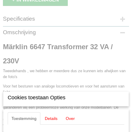
Specificaties
Productcode leverancier
Omschrijving
6647
Staat
Märklin 6647 Transformer 32 VA /
Gebruikt
230V
Tweedehands , we hebben er meerdere dus ze kunnen iets afwijken van
de foto's
Voor het besturen van analoge locomotieven en voor het aansturen van
licht.
Cookies toestaan Opties
Beproefde zekerheid. Alleen met originele transformatoren van Märklin
garanderen wij een probleemloze werking van onze modelbanen. De
transformatoren moeten tegen vocht worden beschermd en zijn niet
Toestemming
Details
Over
goedgekeurd voor gebruik buitenshuis. Uitsluitend aansluiten op
wisselstroom. Neem hierbij ook de handleidingen van de apparaten in
acht. Meertreinenbedrijf met gescheiden stroomkringen. Wanneer in het