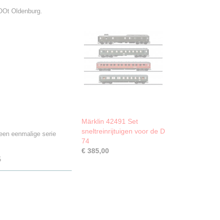
OOt Oldenburg.
Märklin 42491 Set
sneltreinrijtuigen voor de D
een eenmalige serie
74
€ 385,00
5