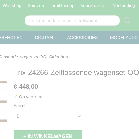
Webshop
Beurzen
Inruil Inkoop
Voorwaarden
Verzending
OEBEHOREN
DIGITAAL
ACCESSOIRES
MODELAUTO'
lflossende wagenset OOt Oldenburg
Trix 24266 Zelflossende wagenset OO
€ 448,00
✓
Op voorraad
Aantal
IN WINKELWAGEN