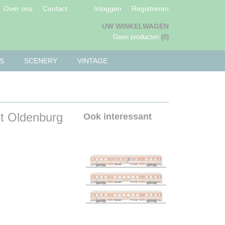
Over ons
Contact
Inloggen
Registreren
UW WINKELWAGEN
Geen producten
(0)
S
SCENERY
VINTAGE
t Oldenburg
Ook interessant