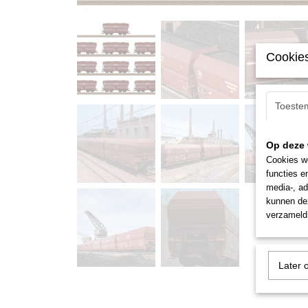
Cookies
Toeste
Op deze 
Cookies wo
functies e
media-, ad
kunnen dez
verzameld 
Later 