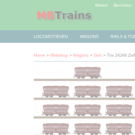
Winkel
Berichten
LOCOMOTIEVEN
WAGONS
RAILS & T
Home
>
Webshop
>
Wagons
>
Sets
> Trix 24266 Ze