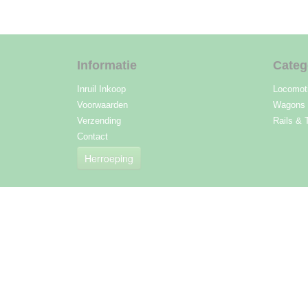
Informatie
Categ
Inruil Inkoop
Locomot
Voorwaarden
Wagons
Verzending
Rails & 
Contact
Herroeping