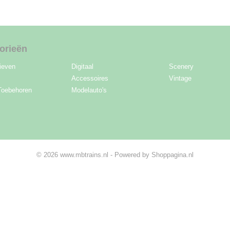
orieën
ieven
Digitaal
Scenery
Accessoires
Vintage
Toebehoren
Modelauto's
© 2026 www.mbtrains.nl - Powered by Shoppagina.nl