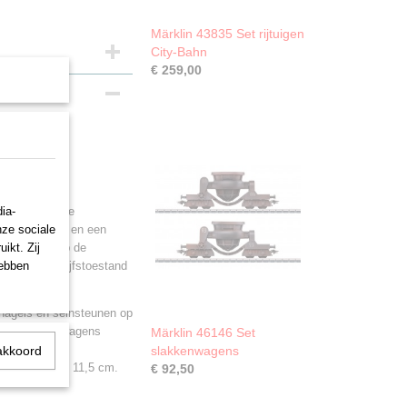
Märklin 43835 Set rijtuigen
City-Bahn
€ 259,00
OOt
ia-
, van de Duitse
nze sociale
 de voorzijde en een
ikt. Zij
 voorzijde op de
hebben
ervoer. Bedrijfstoestand
nknagels en seinsteunen op
mmers. Alle wagens
Märklin 46146 Set
Beladen met
akkoord
slakkenwagens
ers per wagen: 11,5 cm.
€ 92,50