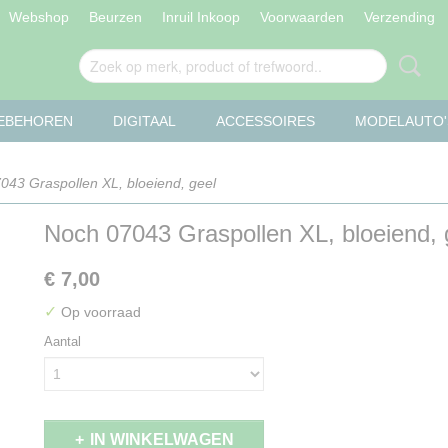
Webshop
Beurzen
Inruil Inkoop
Voorwaarden
Verzending
OEBEHOREN
DIGITAAL
ACCESSOIRES
MODELAUTO'
43 Graspollen XL, bloeiend, geel
Noch 07043 Graspollen XL, bloeiend, 
€ 7,00
✓
Op voorraad
Aantal
IN WINKELWAGEN