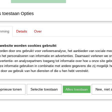
 toestaan Opties
Specificaties
EAN code
4007246070435
Omschrijving
Productcode leverancier
07043
mming
Details
Over
Staat
Nieuw
Noch 07043 Graspollen XL, bloeien
website worden cookies gebruikt
Vegetatie G,0,H0,TT,N,Z
rden door ons gebruikt voor verkeersanalyse, het aanbieden van sociale med
Noch graspollen maken natuurlijke begroeiing van modellandschappen
n het personaliseren van informatie en advertenties. Daarnaast verlenen we o
worden eenvoudig verwijders en met lijm vastgezet- ideaal voor pade
vertentie- en analysepartners toegang tot informatie over hoe u onze site gebru
bloembedden. Zo kunnen landschappen realistisch en gevarieerd wo
e informatie gebruiken in combinatie met andere gegevens die zij mogelijk 
door uw gebruik van hun diensten of die u hen hebt verstrekt.
opnieuw tonen
Selectie toestaan
Alles toestaan
Nee, niet 