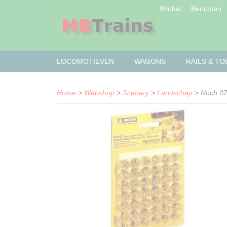
Winkel
Berichten
LOCOMOTIEVEN
WAGONS
RAILS & T
Home
>
Webshop
>
Scenery
>
Landschap
> Noch 070