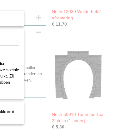
Noch 13030 Weide hek /
afrastering
€ 11,70
d, geel
ia-
 mogelijk. De pollen
nze sociale
n, oevers, bosranden en
ikt. Zij
rden vormgegeven.
hebben
akkoord
Noch 60010 Tunnelportaal
2 stuks (1 spoor)
€ 5,30