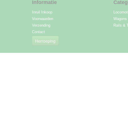
Informatie
Categ
Inruil Inkoop
Locomot
Voorwaarden
Wagons
Verzending
Rails & 
Contact
Herroeping