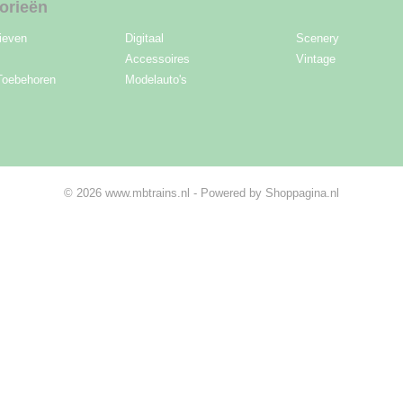
orieën
ieven
Digitaal
Scenery
Accessoires
Vintage
Toebehoren
Modelauto's
© 2026 www.mbtrains.nl - Powered by Shoppagina.nl