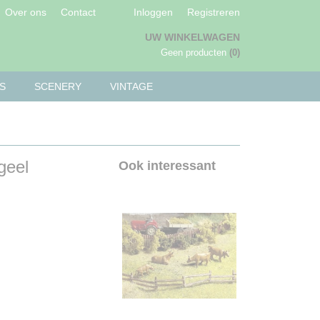
Over ons
Contact
Inloggen
Registreren
UW WINKELWAGEN
Geen producten
(0)
S
SCENERY
VINTAGE
geel
Ook interessant