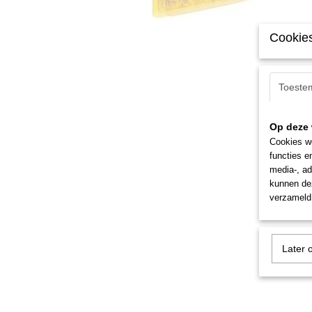
Cookies
Toeste
Op deze 
Cookies wo
functies e
media-, ad
kunnen dez
verzameld 
Later 