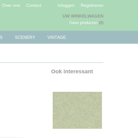
Over ons
Contact
Inloggen
Registreren
UW WINKELWAGEN
Geen producten
(0)
S
SCENERY
VINTAGE
Ook interessant