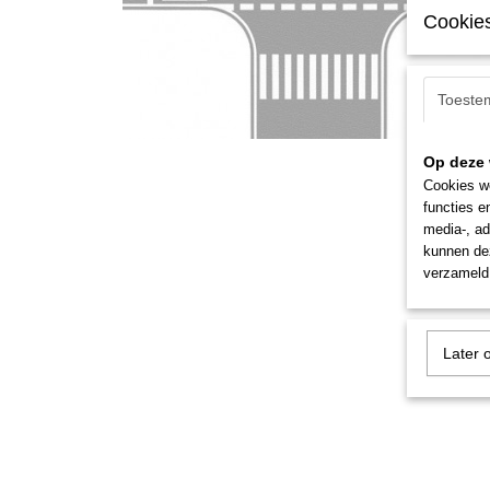
Cookies
Toeste
Op deze 
Cookies wo
functies e
media-, ad
kunnen dez
verzameld 
Later 