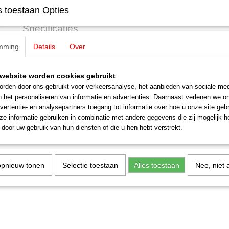
 toestaan Opties
Specificaties
mming
EAN code
Details
Over
4007246607129
Omschrijving
Productcode leverancier
60712
Schaal
H0 (1:87)
Noch 60712 Kruising, weg / straat
website worden cookies gebruikt
Staat
Nieuw
rden door ons gebruikt voor verkeersanalyse, het aanbieden van sociale med
Straten & wegen Asfalt, donker 22 x 22 cm H0
n het personaliseren van informatie en advertenties. Daarnaast verlenen we o
vertentie- en analysepartners toegang tot informatie over hoe u onze site gebru
e informatie gebruiken in combinatie met andere gegevens die zij mogelijk 
door uw gebruik van hun diensten of die u hen hebt verstrekt.
opnieuw tonen
Selectie toestaan
Alles toestaan
Nee, niet 