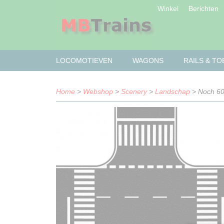
Winkel
Berichten
LOCOMOTIEVEN
WAGONS
RAILS & T
Home
>
Webshop
>
Scenery
>
Landschap
> Noch 607