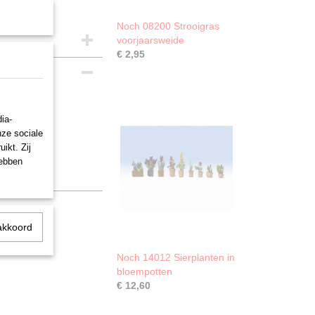
Noch 08200 Strooigras
voorjaarsweide
€ 2,95
ia-
nze sociale
ikt. Zij
hebben
akkoord
Noch 14012 Sierplanten in
bloempotten
€ 12,60