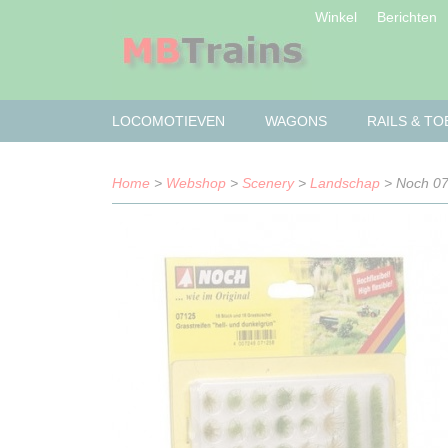
Winkel
Berichten
LOCOMOTIEVEN
WAGONS
RAILS & T
Home
>
Webshop
>
Scenery
>
Landschap
> Noch 071