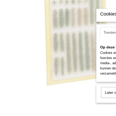
Cookies
Toeste
Op deze 
Cookies wo
functies e
media-, ad
kunnen dez
verzameld 
Later 