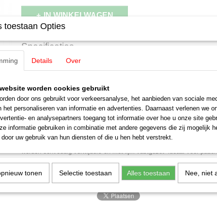
IN WINKELWAGEN
 toestaan Opties
Specificaties
mming
Details
Over
EAN code
4007246071258
Omschrijving
Productcode leverancier
07125
Staat
Nieuw
website worden cookies gebruikt
Noch 07125 Gras strips & pollen, li
rden door ons gebruikt voor verkeersanalyse, het aanbieden van sociale med
n het personaliseren van informatie en advertenties. Daarnaast verlenen we o
donkergroen
vertentie- en analysepartners toegang tot informatie over hoe u onze site gebru
e informatie gebruiken in combinatie met andere gegevens die zij mogelijk 
Vegetatie 18 strips, 18 pollen, 6 mm G,1,0,H0,H0M,H0E,TT,N,Z
door uw gebruik van hun diensten of die u hen hebt verstrekt.
Noch graspollen maken natuurlijke begroeiing van modellandschappen
worden eenvoudig verwijders en met lijm vastgezet- ideaal voor pade
bloembedden. Zo kunnen landschappen realistisch en gevarieerd wo
opnieuw tonen
Selectie toestaan
Alles toestaan
Nee, niet 