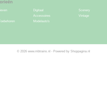
orieën
ieven
Digitaal
Scenery
Accessoires
Vintage
Toebehoren
Modelauto's
© 2026 www.mbtrains.nl - Powered by Shoppagina.nl