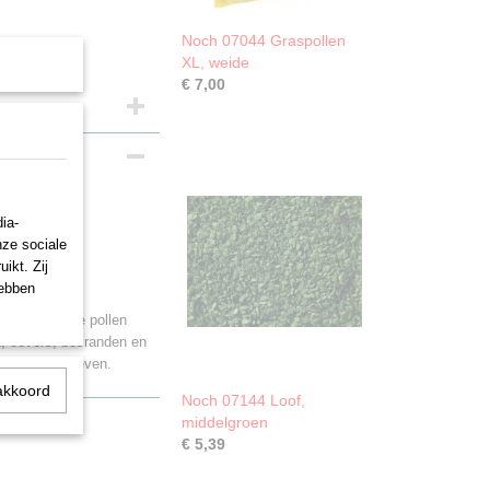
Noch 07044 Graspollen
XL, weide
€ 7,00
cht- en
ia-
nze sociale
ikt. Zij
hebben
 mogelijk. De pollen
n, oevers, bosranden en
rden vormgegeven.
akkoord
Noch 07144 Loof,
middelgroen
€ 5,39