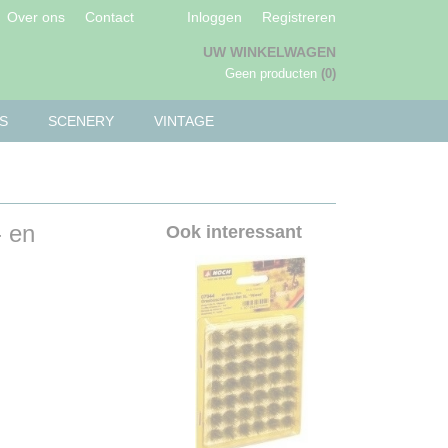
Over ons
Contact
Inloggen
Registreren
UW WINKELWAGEN
Geen producten
(0)
S
SCENERY
VINTAGE
- en
Ook interessant