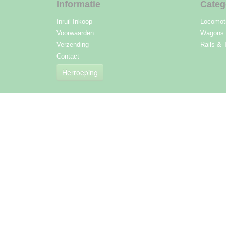
Informatie
Categ
Inruil Inkoop
Locomot
Voorwaarden
Wagons
Verzending
Rails & 
Contact
Herroeping