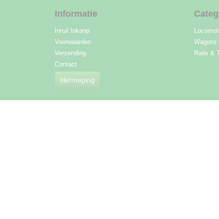
Informatie
Categ
Inruil Inkoop
Locomot
Voorwaarden
Wagons
Verzending
Rails & 
Contact
Herroeping