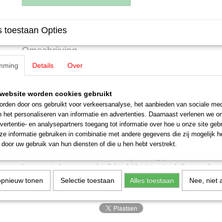
Specificaties
 toestaan Opties
EAN code
4007246608744
Omschrijving
Productcode leverancier
60874
mming
Details
Over
Staat
Nieuw
Noch 60874 Modelwater XL
Landschapsbouw Kant en klaar, 500 ml G,1,0,H0,H0M,H0E,TT,N,Z
website worden cookies gebruikt
rden door ons gebruikt voor verkeersanalyse, het aanbieden van sociale med
Modelwater XL P. Speciaal voor het creëren van Waterpartijen op vij
n het personaliseren van informatie en advertenties. Daarnaast verlenen we o
acrylverf (Art.nr. 60878) Toepassing: Verf een beek- of meerbodem of 
vertentie- en analysepartners toegang tot informatie over hoe u onze site gebru
volledig drogen. Hoe donkerder de kleur, hoe dieper het water lijkt. G
e informatie gebruiken in combinatie met andere gegevens die zij mogelijk 
verf het modelwater in één keer tot een diepte van ongeveer 2-3 mm. 
door uw gebruik van hun diensten of die u hen hebt verstrekt.
uur. Tijdens het uitharden verliest het modelwater ongeveer 50% van 
een waterniveau van 1-1,5 mm overblijft. Belangrijk: Het is niet aan 
lagen aan te brengen, omdat dit kan leiden tot vertroebeling van de on
Veroorzaakt huidirritatie.
opnieuw tonen
Selectie toestaan
Alles toestaan
Nee, niet 