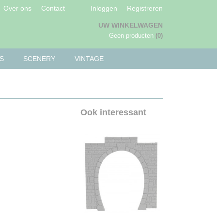
Over ons
Contact
Inloggen
Registreren
UW WINKELWAGEN
Geen producten
(0)
S
SCENERY
VINTAGE
Ook interessant