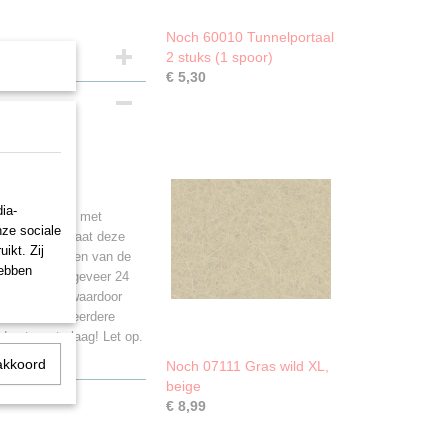
Noch 60010 Tunnelportaal
2 stuks (1 spoor)
€ 5,30
ia-
vers, meren en met
nze sociale
acrylverf en laat deze
ikt. Zij
iet na het drogen van de
hebben
Droogtijd: ongeveer 24
zijn volume, waardoor
te raden om meerdere
derste waterlaag! Let op.
akkoord
Noch 07111 Gras wild XL,
beige
€ 8,99