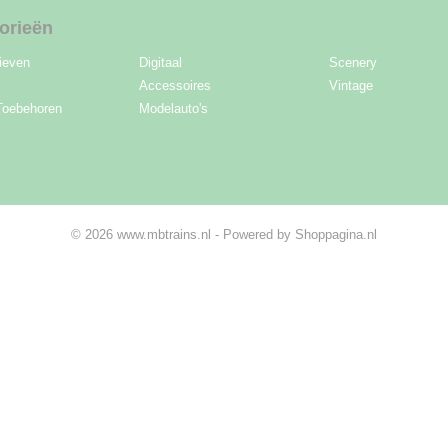
orieën
ieven
Digitaal
Scenery
Accessoires
Vintage
Toebehoren
Modelauto's
© 2026 www.mbtrains.nl - Powered by Shoppagina.nl