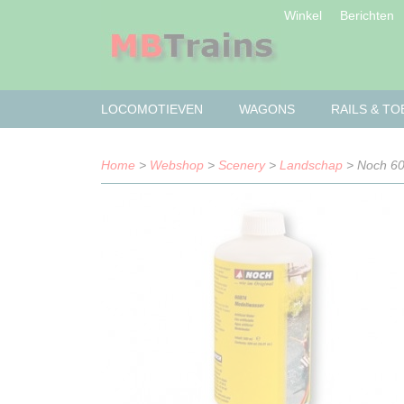
Winkel
Berichten
LOCOMOTIEVEN
WAGONS
RAILS & T
Home
>
Webshop
>
Scenery
>
Landschap
> Noch 60