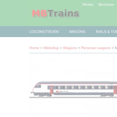
Winkel
Berichten
LOCOMOTIEVEN
WAGONS
RAILS & T
Home
>
Webshop
>
Wagons
>
Personen wagons
> M