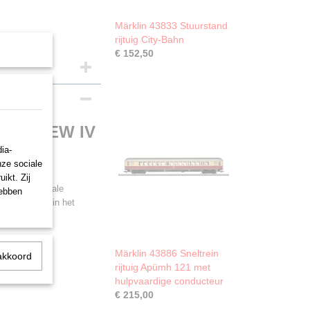
Märklin 43833 Stuurstand
rijtuig City-Bahn
€ 152,50
ijtuig EW IV
ia-
nze sociale
ikt. Zij
itserse Federale
hebben
 Uitvoering in het
 in gebruik
Märklin 43886 Sneltrein
akkoord
rijtuig Apümh 121 met
 460.
hulpvaardige conducteur
€ 215,00