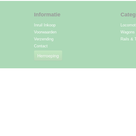
Informatie
Categ
Inruil Inkoop
Locomot
Voorwaarden
Wagons
Verzending
Rails & 
Contact
Herroeping