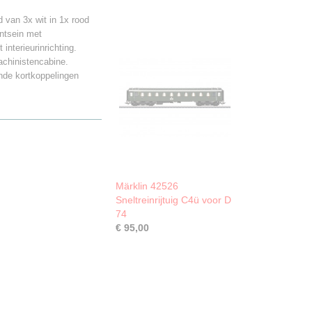
d van 3x wit in 1x rood
ontsein met
nterieurinrichting.
achinistencabine.
nde kortkoppelingen
Märklin 42526
Sneltreinrijtuig C4ü voor D
74
€ 95,00