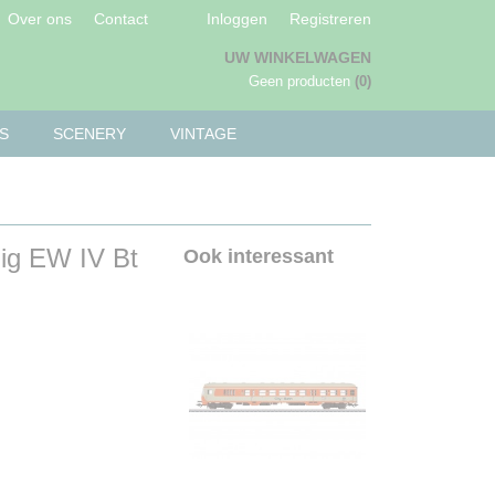
Over ons
Contact
Inloggen
Registreren
UW WINKELWAGEN
Geen producten
(0)
S
SCENERY
VINTAGE
uig EW IV Bt
Ook interessant