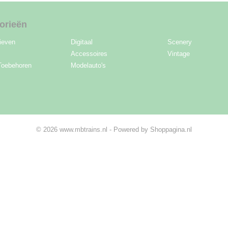
orieën
ieven
Digitaal
Scenery
Accessoires
Vintage
Toebehoren
Modelauto's
© 2026 www.mbtrains.nl - Powered by Shoppagina.nl