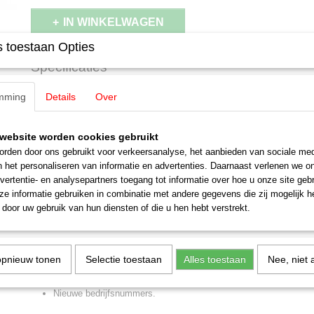
IN WINKELWAGEN
 toestaan Opties
Specificaties
EAN code
4001883421773
mming
Details
Over
Omschrijving
Productcode leverancier
42177
Schaal
H0 (1:87)
Märklin 42177 Sneltrein-stuurstandr
Staat
Nieuw
website worden cookies gebruikt
rden door ons gebruikt voor verkeersanalyse, het aanbieden van sociale med
Bt SBB
n het personaliseren van informatie en advertenties. Daarnaast verlenen we o
vertentie- en analysepartners toegang tot informatie over hoe u onze site gebru
Voorbeeld:
Sneltrein-stuurstandrijtuig voor trek-duwtreinen van de Zw
e informatie gebruiken in combinatie met andere gegevens die zij mogelijk 
Spoorwegen (SBB/CFF/FFS). Standaardwagen type EW IV Bt, 2e klas.
door uw gebruik van hun diensten of die u hen hebt verstrekt.
actuele InterCity-design, met markante rode deuren. Zoals momenteel
Highlights
opnieuw tonen
Selectie toestaan
Alles toestaan
Nee, niet 
Nieuwste InterCity kleurenschema in het nieuwe SBB ontwerp.
Sneltrein-stuurstandrijtuig behorend bij SBB-locomotief serie Re
Nieuwe bedrijfsnummers.