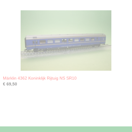
Märklin 4362 Koninklijk Rijtuig NS SR10
€ 69,50