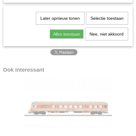
43159
Schaal
2023 (MHI ledenreis 2023)
H0 (1:87)
Later opnieuw tonen
Selectie toestaan
Staat
DR MHI -Reise nach Radebeul
Gebruikt
Nieuwstaat!
Alles toestaan
Nee, niet akkoord
Ook interessant