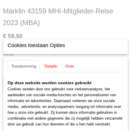
Märklin 43159 MHI-Mitglieder-Reise
2023 (MBA)
€ 59,50
Cookies toestaan Opties
✓
Op voorraad
Aantal
Toestemming
Details
Over
Op deze website worden cookies gebruikt
IN WINKELWAGEN
Cookies worden door ons gebruikt voor verkeersanalyse, het
aanbieden van sociale media-functies en het personaliseren van
Specificaties
informatie en advertenties. Daarnaast verlenen we onze sociale
media-, advertentie- en analysepartners toegang tot informatie over
EAN code
hoe u onze site gebruikt. Zij kunnen deze informatie gebruiken in
Omschrijving
4001883431598
combinatie met andere gegevens die zij mogelijk hebben verzameld
door uw gebruik van hun diensten of die u hen hebt verstrekt.
Productcode leverancier
Märklin 43159 MHI-Mitglieder-Reise