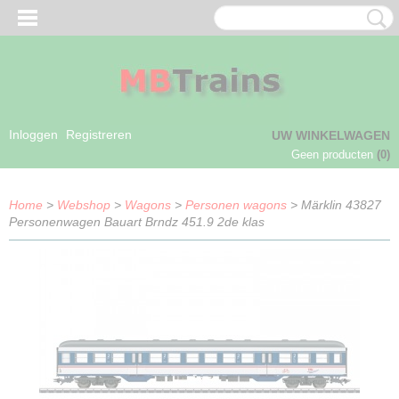
Inloggen
Registreren
UW WINKELWAGEN
Geen producten
(0)
Home
>
Webshop
>
Wagons
>
Personen wagons
> Märklin 43827
Personenwagen Bauart Brndz 451.9 2de klas