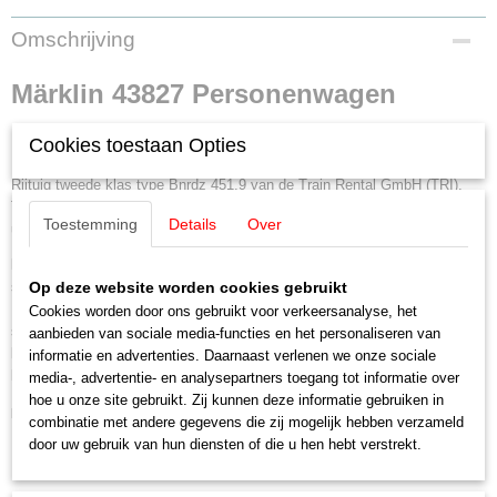
Productcode leverancier
Omschrijving
43827
Schaal
Märklin 43827 Personenwagen
H0 (1:87)
Staat
Bauart Brndz 451.9 2de klas
Cookies toestaan Opties
Nieuw
Rijtuig tweede klas type Bnrdz 451.9 van de Train Rental GmbH (TRI).
Type ‚Zilverling‘ in de kleuren safierblauw/verkeerswit. Model in de
Toestemming
Details
Over
uitvoering vanaf 2021
Model:
Met voorbeeldgetrouw nagebouwd onderstel. Draaistellen met
schijfremmen. Met los gemonteerde handgrepen aan de rijtuigeinden.
Op deze website worden cookies gebruikt
Kleinst berijdbare radius 360 mm. Voorbereid voor de inbouw van
Cookies worden door ons gebruikt voor verkeersanalyse, het
stroomvoerende koppelingen nr. 72022, sleepcontact 73406,
aanbieden van sociale media-functies en het personaliseren van
binnenverlichting 73410/73411 en sluitseinset 73409. Lengte over de
informatie en advertenties. Daarnaast verlenen we onze sociale
buffers 28,2 cm.
media-, advertentie- en analysepartners toegang tot informatie over
hoe u onze site gebruikt. Zij kunnen deze informatie gebruiken in
Highlights
combinatie met andere gegevens die zij mogelijk hebben verzameld
Rijtuigen passend bij de BR 110 'Elefantenexpress'.
door uw gebruik van hun diensten of die u hen hebt verstrekt.
Met los aangezette handgrepen aan de rijtuigeinden.