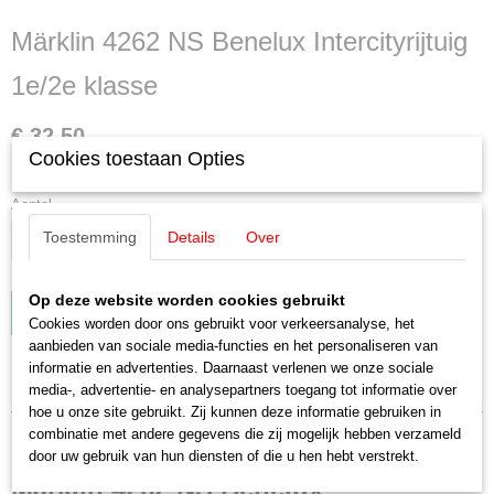
Märklin 4262 NS Benelux Intercityrijtuig
1e/2e klasse
€ 32,50
Cookies toestaan Opties
✓
Op voorraad
Aantal
Toestemming
Details
Over
Op deze website worden cookies gebruikt
IN WINKELWAGEN
Cookies worden door ons gebruikt voor verkeersanalyse, het
aanbieden van sociale media-functies en het personaliseren van
informatie en advertenties. Daarnaast verlenen we onze sociale
Specificaties
media-, advertentie- en analysepartners toegang tot informatie over
hoe u onze site gebruikt. Zij kunnen deze informatie gebruiken in
Productcode leverancier
Omschrijving
combinatie met andere gegevens die zij mogelijk hebben verzameld
4262
door uw gebruik van hun diensten of die u hen hebt verstrekt.
Schaal
Märklin 4262 NS Benelux