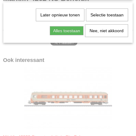
H0 (1:87)
Staat
Intercityrijtuig 1e/2e klasse
Gebruikt
Later opnieuw tonen
Selectie toestaan
Nieuwstaat!
Alles toestaan
Nee, niet akkoord
Ook interessant