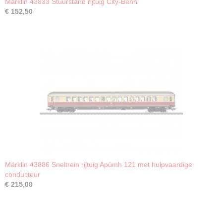
Märklin 43833 Stuurstand rijtuig City-Bahn
€ 152,50
Märklin 43886 Sneltrein rijtuig Apümh 121 met hulpvaardige
conducteur
€ 215,00